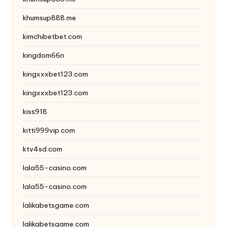
khumsup888.me
kimchibetbet.com
kingdom66n
kingxxxbet123.com
kingxxxbet123.com
kiss918
kitti999vip.com
ktv4sd.com
lala55-casino.com
lala55-casino.com
lalikabetsgame.com
lalikabetsgame.com