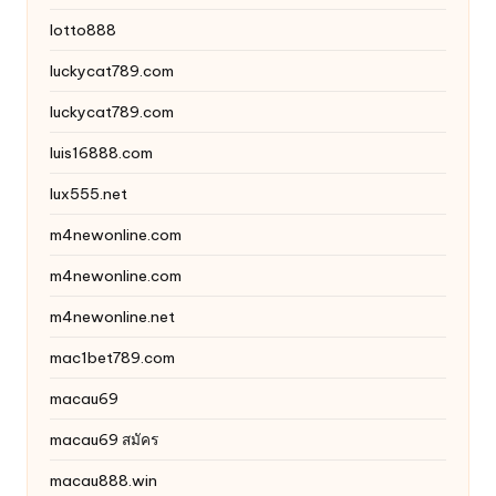
lotto888
luckycat789.com
luckycat789.com
luis16888.com
lux555.net
m4newonline.com
m4newonline.com
m4newonline.net
mac1bet789.com
macau69
macau69 สมัคร
macau888.win