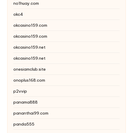
no1huay.com
okc4
okcasino159.com
okcasino159.com
okcasino159.net
okcasino159.net
onesiamclub.site
onoplus168.com
p2vvip
panama888
pananthai99.com
panda555