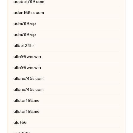
acebet789.com
aden168ss.com
adm789.vip
adm789.vip
allbet24hr
allin99win.win
allin99win.win
allone745s.com
allone745s.com
allstar168.me
allstar168.me
alot66