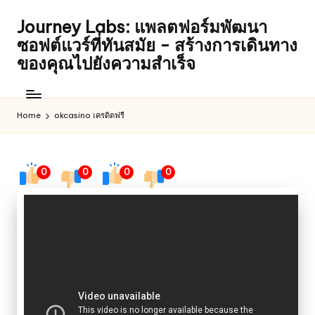
Journey Labs: แพลตฟอร์มพัฒนา
ซอฟต์แวร์ที่ทันสมัย - สร้างการเดินทาง
ของคุณไปยังความสำเร็จ
Home
okcasino เครดิตฟรี
0
0
0
0