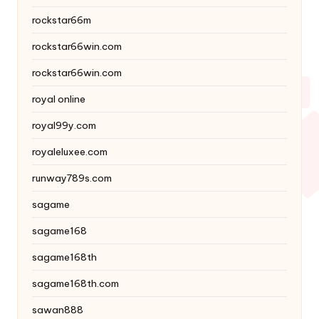
rockstar66m
rockstar66win.com
rockstar66win.com
royal online
royal99y.com
royaleluxee.com
runway789s.com
sagame
sagame168
sagame168th
sagame168th.com
sawan888