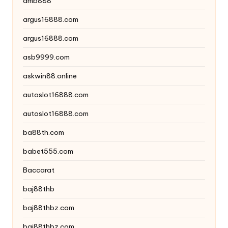
amb888
argus16888.com
argus16888.com
asb9999.com
askwin88.online
autoslot16888.com
autoslot16888.com
ba88th.com
babet555.com
Baccarat
baj88thb
baj88thbz.com
baj88thbz.com