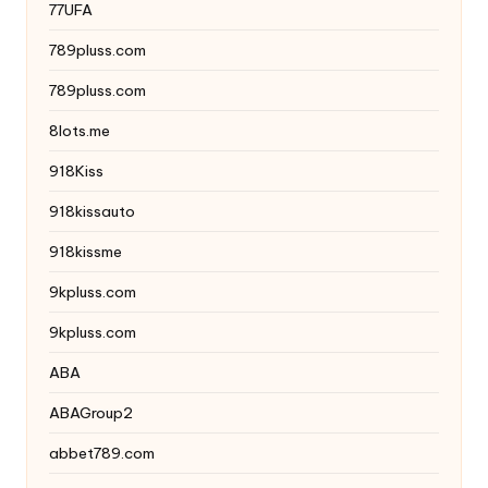
77UFA
789pluss.com
789pluss.com
8lots.me
918Kiss
918kissauto
918kissme
9kpluss.com
9kpluss.com
ABA
ABAGroup2
abbet789.com