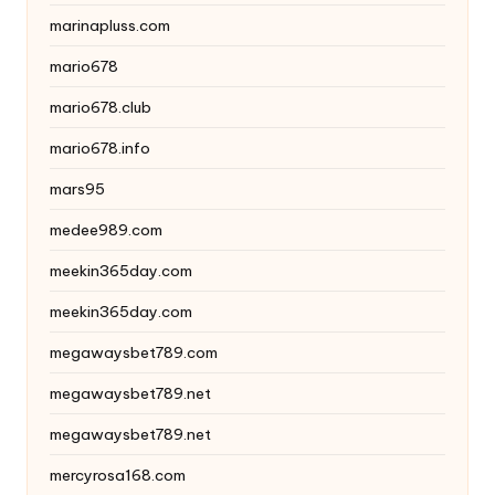
marinapluss.com
mario678
mario678.club
mario678.info
mars95
medee989.com
meekin365day.com
meekin365day.com
megawaysbet789.com
megawaysbet789.net
megawaysbet789.net
mercyrosa168.com