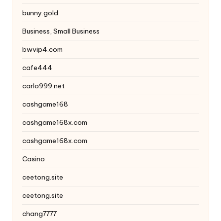
bunny.gold
Business, Small Business
bwvip4.com
cafe444
carlo999.net
cashgame168
cashgame168x.com
cashgame168x.com
Casino
ceetong.site
ceetong.site
chang7777