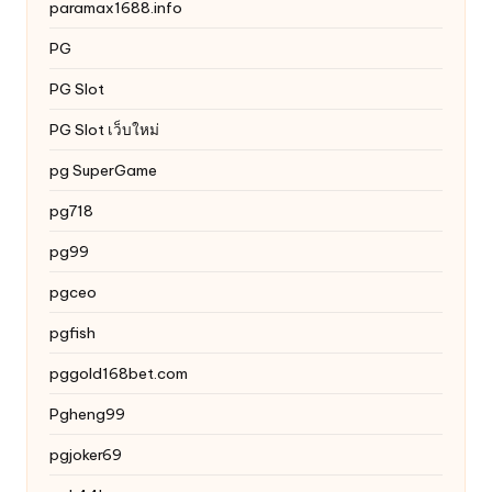
paramax1688.info
PG
PG Slot
PG Slot เว็บใหม่
pg SuperGame
pg718
pg99
pgceo
pgfish
pggold168bet.com
Pgheng99
pgjoker69