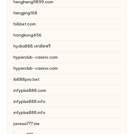
hengheng9899.com
hengjing168
hi6bet.com
hongkong456
hydra888 เครดิตฟรี
hyperclub-casino.com
hyperclub-casino.com
ib888pro.bet
infyplus888.com
infyplus888.info
infyplus888.info
jaosua777.me