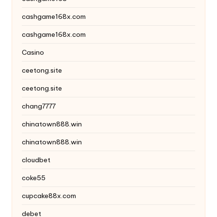
cashgame168x.com
cashgame168x.com
Casino
ceetong.site
ceetong.site
chang7777
chinatown888.win
chinatown888.win
cloudbet
coke55
cupcake88x.com
debet