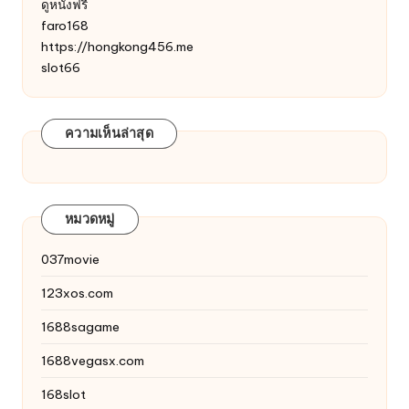
ดูหนังฟรี
faro168
https://hongkong456.me
slot66
ความเห็นล่าสุด
หมวดหมู่
037movie
123xos.com
1688sagame
1688vegasx.com
168slot