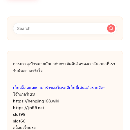
การบรรลุเป้าหมายมักมากับการตัดสินใจของเราในเวลาที่เรา
รับมันอย่างจริงใจ
เว็บสล็อตและบาคาร่าของโครตดีเว็บนี้เล่นแล้วรวยจัดๆ
โจ๊กเกอร์123
https://hengjing168.wiki
https://jin55.net
slot99
slot66
สล็อตเว็บตรง