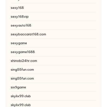
sexy168
sexy168vip
sexyauto168
sexybaccarat168.com
sexygame
sexygame1688
shinobi24hr.com
sing55fun.com
sing55fun.com
six9game
skylix99.club
skylix99.club