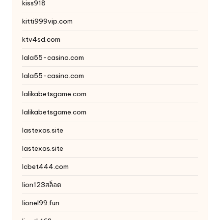
kiss918
kitti999vip.com
ktv4sd.com
lala55-casino.com
lala55-casino.com
lalikabetsgame.com
lalikabetsgame.com
lastexas.site
lastexas.site
lcbet444.com
lion123สล็อต
lionel99.fun