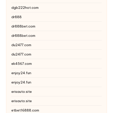
dgb222hot.com
dr888
dr888bet.com
dr888bet.com
du2477.com
du2477.com
ek4567.com
enjoy24.fun
enjoy24.fun
erisauto.site
erisauto.site
etbet16888.com