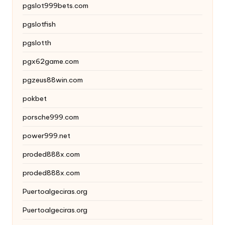
pgslot999bets.com
pgslotfish
pgslotth
pgx62game.com
pgzeus88win.com
pokbet
porsche999.com
power999.net
proded888x.com
proded888x.com
Puertoalgeciras.org
Puertoalgeciras.org