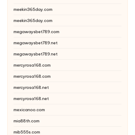
meekin365day.com
meekin365day.com
megawaysbet789.com
megawaysbet789.net
megawaysbet789.net
mercyrosa168.com
mercyrosa168.com
mercyrosa168.net
mercyrosa168.net
mexicanoo.com
mia88th.com
mib555s.com