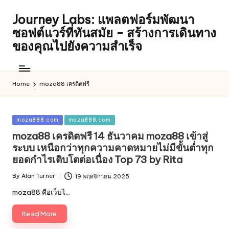
Journey Labs: แพลตฟอร์มพัฒนา
ซอฟต์แวร์ที่ทันสมัย - สร้างการเดินทาง
ของคุณไปยังความสำเร็จ
Home
moza88 เครดิตฟรี
Posted
moza888.com
moza888.com
in
moza88 เครดิตฟรี 14 ธันวาคม moza88 เข้าสู่
ระบบ เหนือกว่าทุกความคาดหมายไม่มีขั้นต่ำทุก
ยอดกำไรเติบโตต่อเนื่อง Top 73 by Rita
By
Alan Turner
19 พฤศจิกายน 2025
Posted
by
moza88 คือเว็บไ…
Read More