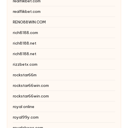
realflikbet.com
realflikbet.com
RENO88WIN.COM
rich8188.com
rich8188.net
rich8188.net
rizzbetx.com
rockstar66m
rockstar66win.com
rockstar66win.com
royal online
royal99y.com
royaleluxee.com