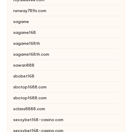
runway789s.com
sagame
sagame168
sagame168th
sagame168th.com
sawan888
sbobet168
sbotop1688.com
sbotop1688.com
sclass8888.com
sexxybet168-casino.com
sexxybet168-casino.com