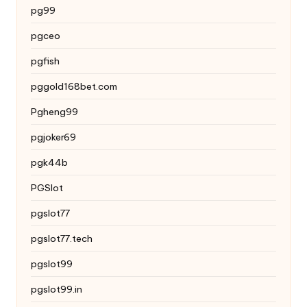
pg99
pgceo
pgfish
pggold168bet.com
Pgheng99
pgjoker69
pgk44b
PGSlot
pgslot77
pgslot77.tech
pgslot99
pgslot99.in