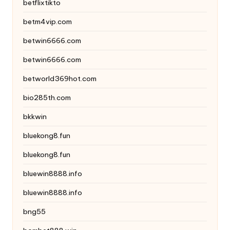
betflixtikto
betm4vip.com
betwin6666.com
betwin6666.com
betworld369hot.com
bio285th.com
bkkwin
bluekong8.fun
bluekong8.fun
bluewin8888.info
bluewin8888.info
bng55