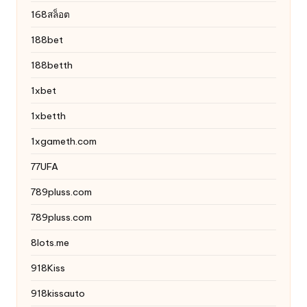
168สล็อต
188bet
188betth
1xbet
1xbetth
1xgameth.com
77UFA
789pluss.com
789pluss.com
8lots.me
918Kiss
918kissauto