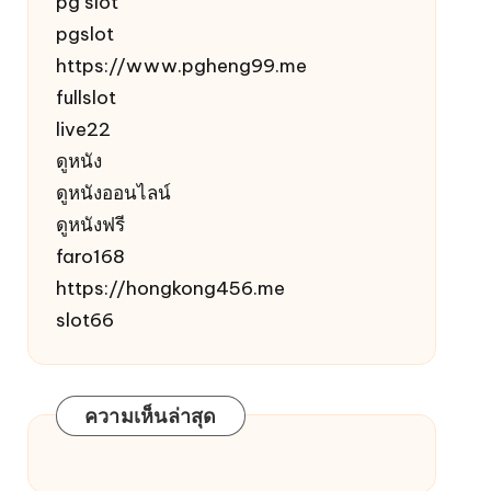
pg slot
pgslot
https://www.pgheng99.me
fullslot
live22
ดูหนัง
ดูหนังออนไลน์
ดูหนังฟรี
faro168
https://hongkong456.me
slot66
ความเห็นล่าสุด