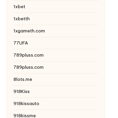
1xbet
1xbetth
1xgameth.com
77UFA
789pluss.com
789pluss.com
8lots.me
918Kiss
918kissauto
918kissme