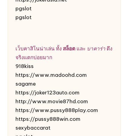
pgslot
pgslot
เว็บคาสิโนน่าเล่น ทั้ง
สล็อต
และ
บาคาร่า
ตึง
จริงแตกบ่อยมาก
918kiss
https://www.madoohd.com
sagame
https://joker123auto.com
http://www.movie87hd.com
https://www.pussy888play.com
https://pussy888win.com
sexybaccarat