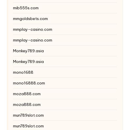
mib555s.com
mmgoldsbets.com
mmplay-casino.com
mmplay-casino.com
Monkey789.asia
Monkey789.asia
mono1688
mono16888.com
moza888.com
moza888.com
mun789slot.com
mun789slot.com