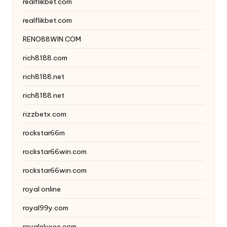
realflikbet.com
realflikbet.com
RENO88WIN.COM
rich8188.com
rich8188.net
rich8188.net
rizzbetx.com
rockstar66m
rockstar66win.com
rockstar66win.com
royal online
royal99y.com
royaleluxee.com