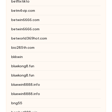
betflixtikto
betm4vip.com
betwin6666.com
betwin6666.com
betworld369hot.com
bio285th.com
bkkwin
bluekong8.fun
bluekong8.fun
bluewin8888.info
bluewin8888.info
bng55