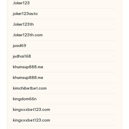
Joker123
joker123auto
Joker123th
Joker123th.com
juad69
judhai168
khumsup888.me
khumsup888.me
kimchibetbet.com
kingdom66n
kingxxxbet123.com
kingxxxbet123.com