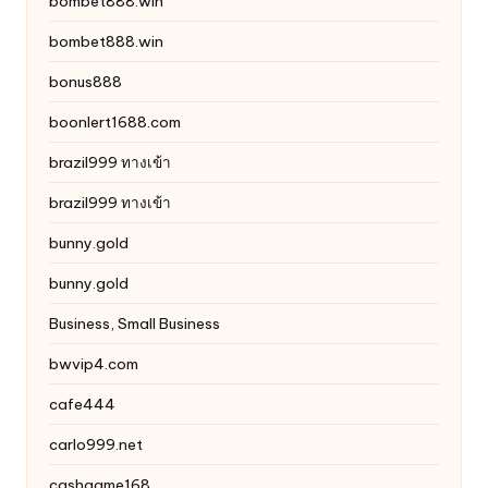
bombet888.win
bombet888.win
bonus888
boonlert1688.com
brazil999 ทางเข้า
brazil999 ทางเข้า
bunny.gold
bunny.gold
Business, Small Business
bwvip4.com
cafe444
carlo999.net
cashgame168