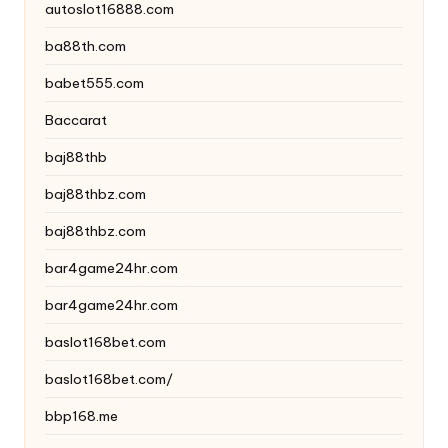
autoslot16888.com
ba88th.com
babet555.com
Baccarat
baj88thb
baj88thbz.com
baj88thbz.com
bar4game24hr.com
bar4game24hr.com
baslot168bet.com
baslot168bet.com/
bbp168.me