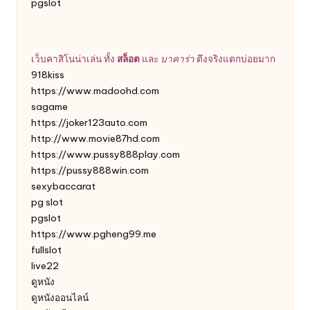
pgslot
เว็บคาสิโนน่าเล่น ทั้ง
สล็อต
และ
บาคาร่า
ตึงจริงแตกบ่อยมาก
918kiss
https://www.madoohd.com
sagame
https://joker123auto.com
http://www.movie87hd.com
https://www.pussy888play.com
https://pussy888win.com
sexybaccarat
pg slot
pgslot
https://www.pgheng99.me
fullslot
live22
ดูหนัง
ดูหนังออนไลน์