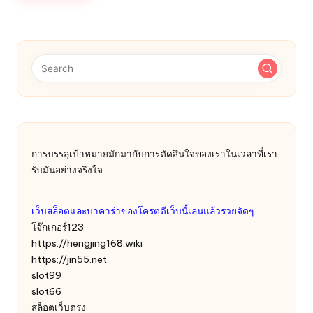
การบรรลุเป้าหมายมักมากับการตัดสินใจของเราในเวลาที่เรา
รับมันอย่างจริงใจ
เว็บสล็อตและบาคาร่าของโครตดีเว็บนี้เล่นแล้วรวยจัดๆ
โจ๊กเกอร์123
https://hengjing168.wiki
https://jin55.net
slot99
slot66
สล็อตเว็บตรง