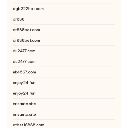
dgb222hot.com
dr888
dr888bet.com
dr888bet.com
du2477.com
du2477.com
ek4567.com
enjoy24.fun
enjoy24.fun
erisauto.site
erisauto.site
etbet16888.com