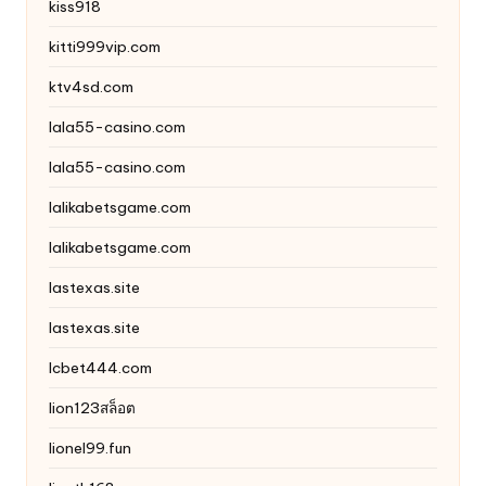
kiss918
kitti999vip.com
ktv4sd.com
lala55-casino.com
lala55-casino.com
lalikabetsgame.com
lalikabetsgame.com
lastexas.site
lastexas.site
lcbet444.com
lion123สล็อต
lionel99.fun