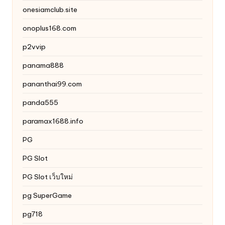
onesiamclub.site
onoplus168.com
p2vvip
panama888
pananthai99.com
panda555
paramax1688.info
PG
PG Slot
PG Slot เว็บใหม่
pg SuperGame
pg718