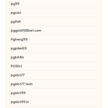
pg99
pgceo
pgfish
pggold168bet.com
Pgheng99
pgjoker69
pgk44b
PGSlot
pgslot77
pgslot77.tech
pgslot99
pgslot99.in