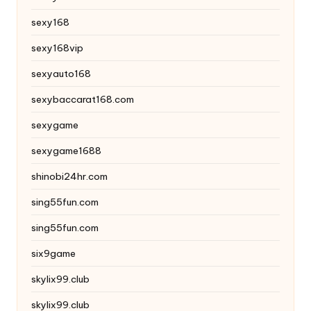
sexy168
sexy168vip
sexyauto168
sexybaccarat168.com
sexygame
sexygame1688
shinobi24hr.com
sing55fun.com
sing55fun.com
six9game
skylix99.club
skylix99.club