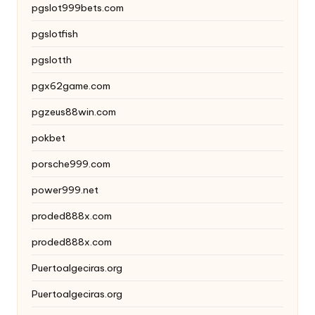
pgslot999bets.com
pgslotfish
pgslotth
pgx62game.com
pgzeus88win.com
pokbet
porsche999.com
power999.net
proded888x.com
proded888x.com
Puertoalgeciras.org
Puertoalgeciras.org