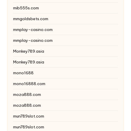
mib555s.com
mmgoldsbets.com
mmplay-casino.com
mmplay-casino.com
Monkey789.asia
Monkey789.asia
mono1688
mono16888.com
moza888.com
moza888.com
mun789slot.com
mun789slot.com