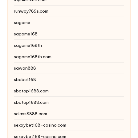
runway789s.com
sagame
sagame168
sagame168th
sagame168th.com
sawan888
sbobet168
sbotop1688.com
sbotop1688.com
sclass8888.com
sexxybet168-casino.com
sexxybet168-casino.com