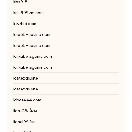
kiss918
kitti999vip.com
ktv4sd.com
lala55-casino.com
lala55-casino.com
lalikabetsgame.com
lalikabetsgame.com
lastexas.site
lastexas.site
lcbet444.com
lion123สล็อต
lionel99.fun