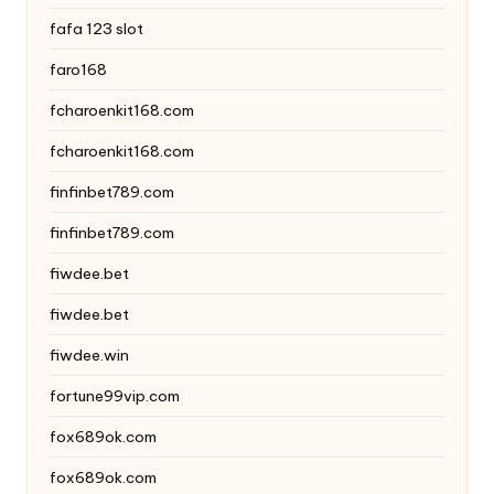
fafa 123 slot
faro168
fcharoenkit168.com
fcharoenkit168.com
finfinbet789.com
finfinbet789.com
fiwdee.bet
fiwdee.bet
fiwdee.win
fortune99vip.com
fox689ok.com
fox689ok.com