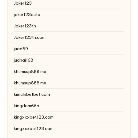
Joker123
joker123auto
Joker123th
Joker123th.com
juad69
judhai168
khumsup888.me
khumsup888.me
kimchibetbet.com
kingdom66n
kingxxxbet123.com
kingxxxbet123.com