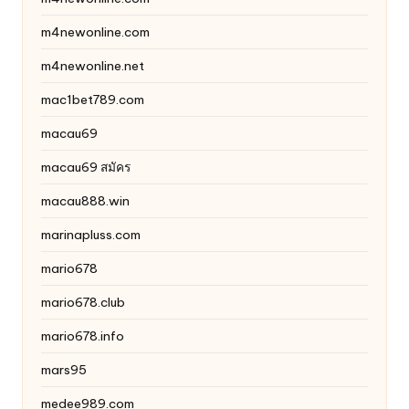
m4newonline.com
m4newonline.net
mac1bet789.com
macau69
macau69 สมัคร
macau888.win
marinapluss.com
mario678
mario678.club
mario678.info
mars95
medee989.com