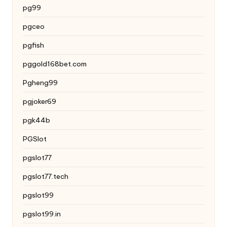
pg99
pgceo
pgfish
pggold168bet.com
Pgheng99
pgjoker69
pgk44b
PGSlot
pgslot77
pgslot77.tech
pgslot99
pgslot99.in