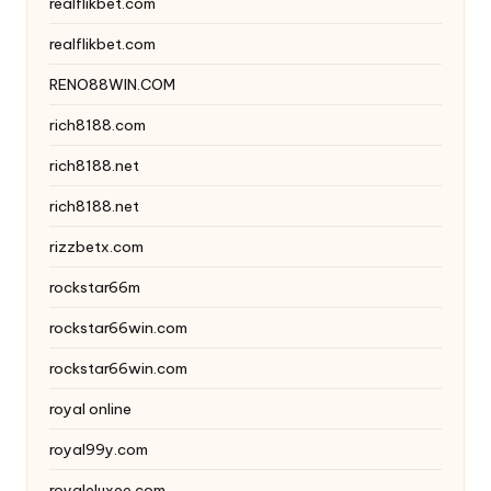
realflikbet.com
realflikbet.com
RENO88WIN.COM
rich8188.com
rich8188.net
rich8188.net
rizzbetx.com
rockstar66m
rockstar66win.com
rockstar66win.com
royal online
royal99y.com
royaleluxee.com