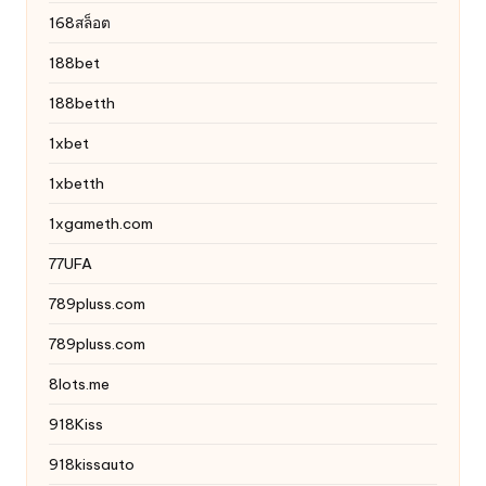
168สล็อต
188bet
188betth
1xbet
1xbetth
1xgameth.com
77UFA
789pluss.com
789pluss.com
8lots.me
918Kiss
918kissauto