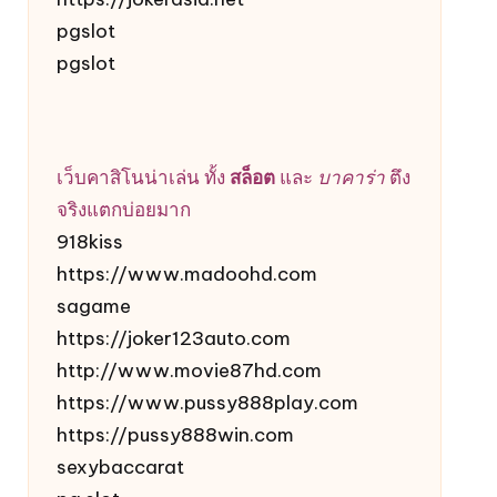
pgslot
pgslot
เว็บคาสิโนน่าเล่น ทั้ง
สล็อต
และ
บาคาร่า
ตึง
จริงแตกบ่อยมาก
918kiss
https://www.madoohd.com
sagame
https://joker123auto.com
http://www.movie87hd.com
https://www.pussy888play.com
https://pussy888win.com
sexybaccarat