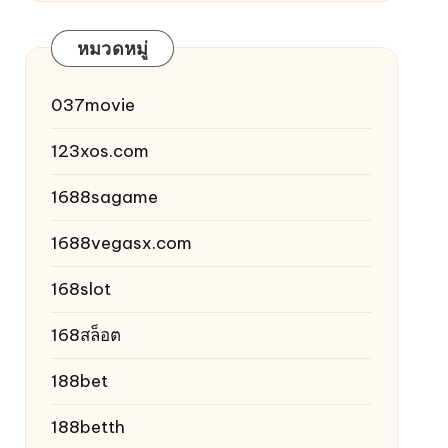
หมวดหมู่
037movie
123xos.com
1688sagame
1688vegasx.com
168slot
168สล็อต
188bet
188betth