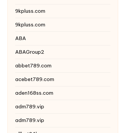
9kpluss.com
9kpluss.com
ABA
ABAGroup2
abbet789.com
acebet789.com
aden168ss.com
adm789.vip
adm789.vip