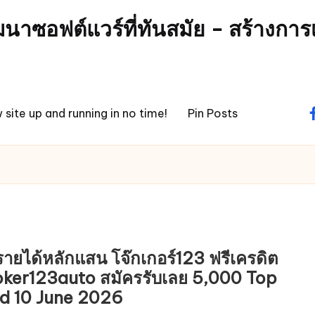
นาซอฟต์แวร์ที่ทันสมัย - สร้างกา
 site up and running in no time!
Pin Posts
f
ายได้หลักแสน โจ๊กเกอร์123 ฟรีเครดิต
joker123auto สมัครรับเลย 5,000 Top
ld 10 June 2026