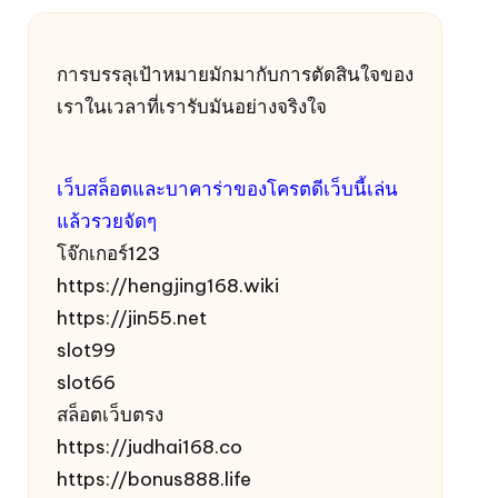
การบรรลุเป้าหมายมักมากับการตัดสินใจของ
เราในเวลาที่เรารับมันอย่างจริงใจ
เว็บสล็อตและบาคาร่าของโครตดีเว็บนี้เล่น
แล้วรวยจัดๆ
โจ๊กเกอร์123
https://hengjing168.wiki
https://jin55.net
slot99
slot66
สล็อตเว็บตรง
https://judhai168.co
https://bonus888.life