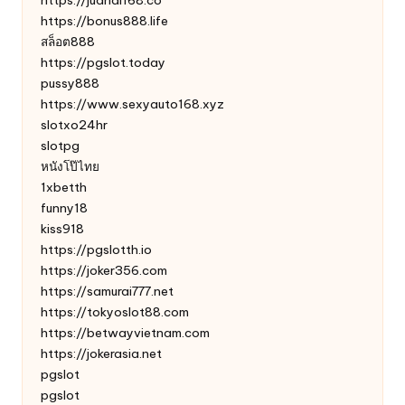
https://judhai168.co
https://bonus888.life
สล็อต888
https://pgslot.today
pussy888
https://www.sexyauto168.xyz
slotxo24hr
slotpg
หนังโป๊ไทย
1xbetth
funny18
kiss918
https://pgslotth.io
https://joker356.com
https://samurai777.net
https://tokyoslot88.com
https://betwayvietnam.com
https://jokerasia.net
pgslot
pgslot