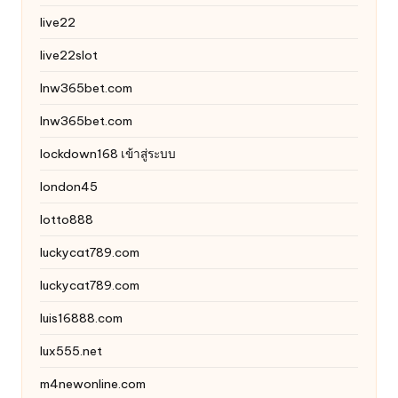
live22
live22slot
lnw365bet.com
lnw365bet.com
lockdown168 เข้าสู่ระบบ
london45
lotto888
luckycat789.com
luckycat789.com
luis16888.com
lux555.net
m4newonline.com