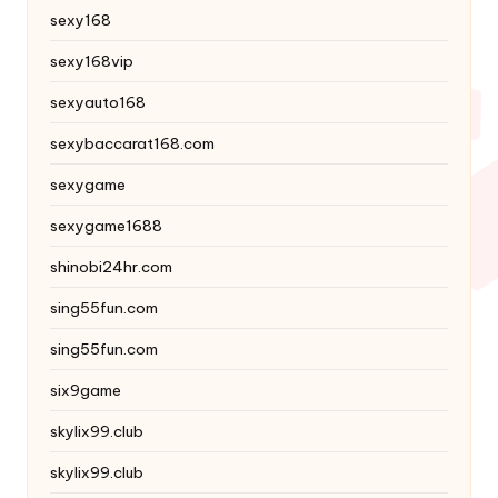
sexy168
sexy168vip
sexyauto168
sexybaccarat168.com
sexygame
sexygame1688
shinobi24hr.com
sing55fun.com
sing55fun.com
six9game
skylix99.club
skylix99.club