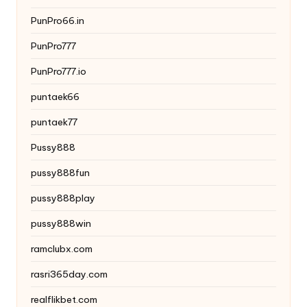
PunPro66.in
PunPro777
PunPro777.io
puntaek66
puntaek77
Pussy888
pussy888fun
pussy888play
pussy888win
ramclubx.com
rasri365day.com
realflikbet.com