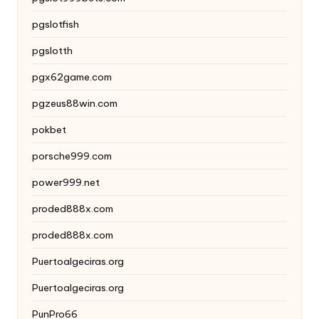
pgslotfish
pgslotth
pgx62game.com
pgzeus88win.com
pokbet
porsche999.com
power999.net
proded888x.com
proded888x.com
Puertoalgeciras.org
Puertoalgeciras.org
PunPro66