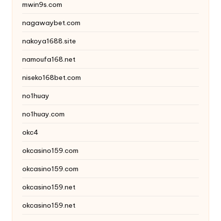
mwin9s.com
nagawaybet.com
nakoya1688.site
namoufa168.net
niseko168bet.com
no1huay
no1huay.com
okc4
okcasino159.com
okcasino159.com
okcasino159.net
okcasino159.net