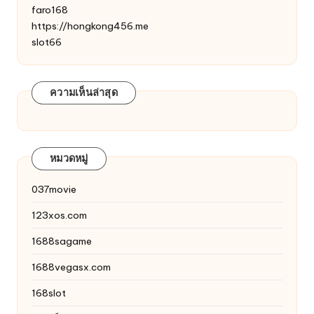
faro168
https://hongkong456.me
slot66
ความเห็นล่าสุด
หมวดหมู่
037movie
123xos.com
1688sagame
1688vegasx.com
168slot