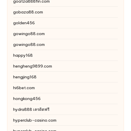
goatza888fin.com
gobaza88.com
golden456
gowingo88.com
gowingo88.com
happy168
hengheng9899.com
hengjing168
hi6bet.com
hongkong456
hydra888 เครดิตฟรี
hyperclub-casino.com