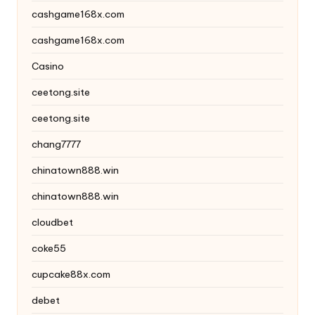
cashgame168x.com
cashgame168x.com
Casino
ceetong.site
ceetong.site
chang7777
chinatown888.win
chinatown888.win
cloudbet
coke55
cupcake88x.com
debet