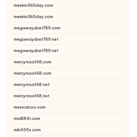
meekin365day.com
meekin365day.com
megawaysbet789.com
megawaysbet789.net
megawaysbet789.net
mercyrosa168.com
mercyrosa168.com
mercyrosa168.net
mercyrosa168.net
mexicanoo.com
mia88th.com
mib555s.com