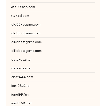
kitti999vip.com
ktv4sd.com
lala55-casino.com
lala55-casino.com
lalikabetsgame.com
lalikabetsgame.com
lastexas.site
lastexas.site
lcbet444.com
lion123สล็อต
lionel99.fun
lionth168.com