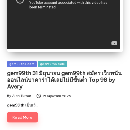
Posted
gem99ths.com
gem99ths.com
in
gem99th 31 มิถุนายน gem99th สมัคร เว็บพนัน
ออนไลน์บาคาร่าได้เลยไม่มีขั้นต่ำ Top 98 by
Avery
By
Alan Turner
21 พฤษภาคม 2025
Posted
by
gem99th เป็นเว็…
Read More