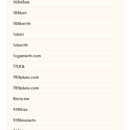
168สล็อต
188bet
188betth
1xbet
1xbetth
1xgameth.com
77UFA
789pluss.com
789pluss.com
8lots.me
918Kiss
918kissauto