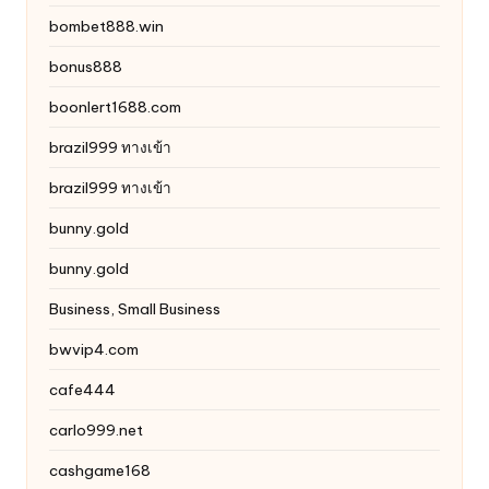
bombet888.win
bonus888
boonlert1688.com
brazil999 ทางเข้า
brazil999 ทางเข้า
bunny.gold
bunny.gold
Business, Small Business
bwvip4.com
cafe444
carlo999.net
cashgame168