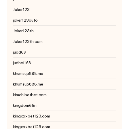
Joker123
joker123auto
Joker123th
Joker123th.com
juad69
judhai168
khumsup888.me
khumsup888.me
kimchibetbet.com
kingdom66n
kingxxxbet123.com
kingxxxbet123.com