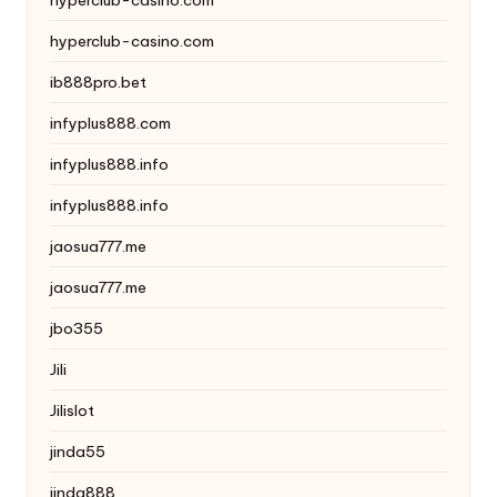
hyperclub-casino.com
hyperclub-casino.com
ib888pro.bet
infyplus888.com
infyplus888.info
infyplus888.info
jaosua777.me
jaosua777.me
jbo355
Jili
Jilislot
jinda55
jinda888