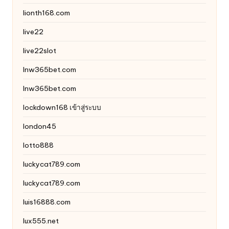
lionth168.com
live22
live22slot
lnw365bet.com
lnw365bet.com
lockdown168 เข้าสู่ระบบ
london45
lotto888
luckycat789.com
luckycat789.com
luis16888.com
lux555.net