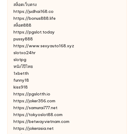
สล็อตเว็บตรง
https://judhai168.co
https://bonus888.life
สล็อต888
https://pgslot.today
pussy888
https://www.sexyauto168.xyz
slotxo24hr
slotpg
หนังโป๊ไทย
1xbetth
funny18
kiss918
https://pgslotth.io
https://joker356.com
https://samurai777.net
https://tokyoslot88.com
https://betwayvietnam.com
https://jokerasia.net