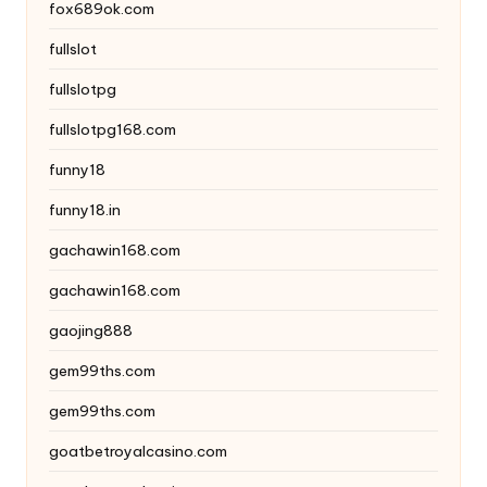
fox689ok.com
fullslot
fullslotpg
fullslotpg168.com
funny18
funny18.in
gachawin168.com
gachawin168.com
gaojing888
gem99ths.com
gem99ths.com
goatbetroyalcasino.com