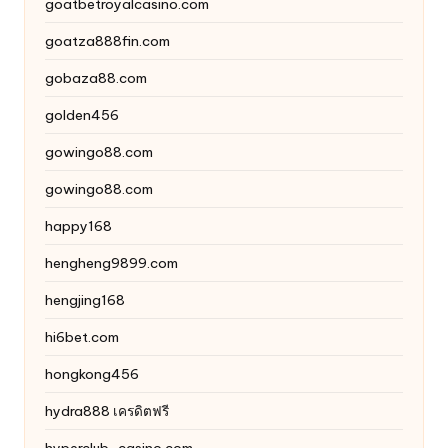
goatbetroyalcasino.com
goatza888fin.com
gobaza88.com
golden456
gowingo88.com
gowingo88.com
happy168
hengheng9899.com
hengjing168
hi6bet.com
hongkong456
hydra888 เครดิตฟรี