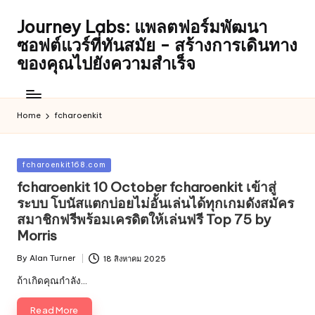
Journey Labs: แพลตฟอร์มพัฒนา
ซอฟต์แวร์ที่ทันสมัย - สร้างการเดินทาง
ของคุณไปยังความสำเร็จ
Home
fcharoenkit
Posted
fcharoenkit168.com
in
fcharoenkit 10 October fcharoenkit เข้าสู่
ระบบ โบนัสแตกบ่อยไม่อั้นเล่นได้ทุกเกมดังสมัคร
สมาชิกฟรีพร้อมเครดิตให้เล่นฟรี Top 75 by
Morris
By
Alan Turner
18 สิงหาคม 2025
Posted
by
ถ้าเกิดคุณกำลัง…
Read More