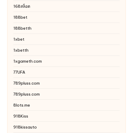
168สล็อต
188bet
188betth
1xbet
1xbetth
1xgameth.com
77UFA
789pluss.com
789pluss.com
8lots.me
918Kiss
918kissauto