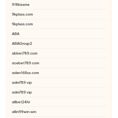
918kissme
9kpluss.com
9kpluss.com
ABA
ABAGroup2
abbet789.com
acebet789.com
aden168ss.com
adm789.vip
adm789.vip
allbet24hr
allin99win.win