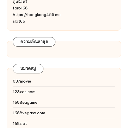
ดูหนังฟรี
faro168
https://hongkong456.me
slot66
ความเห็นล่าสุด
หมวดหมู่
037movie
123xos.com
1688sagame
1688vegasx.com
168slot