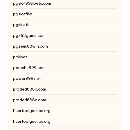
pgslot999bets.com
pgslotfish
pgslotth
pgx62game.com
pgzeus88win.com
pokbet
porsche999.com
power999.net
proded888x.com
proded888x.com
Puertoalgeciras.org
Puertoalgeciras.org