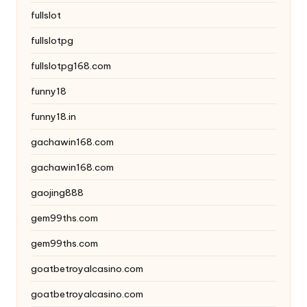
fullslot
fullslotpg
fullslotpg168.com
funny18
funny18.in
gachawin168.com
gachawin168.com
gaojing888
gem99ths.com
gem99ths.com
goatbetroyalcasino.com
goatbetroyalcasino.com