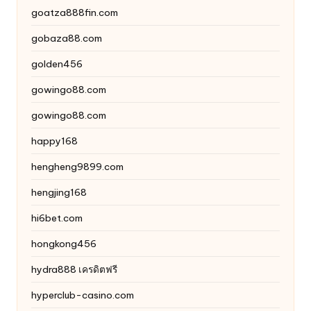
goatza888fin.com
gobaza88.com
golden456
gowingo88.com
gowingo88.com
happy168
hengheng9899.com
hengjing168
hi6bet.com
hongkong456
hydra888 เครดิตฟรี
hyperclub-casino.com