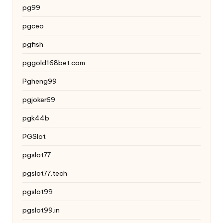
pg99
pgceo
pgfish
pggold168bet.com
Pgheng99
pgjoker69
pgk44b
PGSlot
pgslot77
pgslot77.tech
pgslot99
pgslot99.in