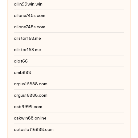
allin99win.win
allone745s.com
allone745s.com
allstar168.me
allstar168.me
alot66
amb888
argus16888.com
argus16888.com
asb9999.com
askwin88.online
autoslot16888.com