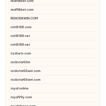
realflikbet.com
realflikbet.com
RENO88WIN.COM
rich8188.com
rich8188.net
rich8188.net
rizzbetx.com
rockstar66m
rockstar66win.com
rockstar66win.com
royal online
royal99y.com
royaleluxee.com