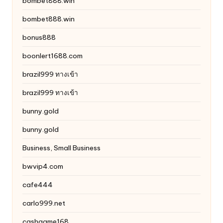
bombet888.win
bombet888.win
bonus888
boonlert1688.com
brazil999 ทางเข้า
brazil999 ทางเข้า
bunny.gold
bunny.gold
Business, Small Business
bwvip4.com
cafe444
carlo999.net
cashgame168