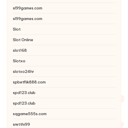
sl99games.com
sl99games.com
Slot
Slot Online
slot168
Slotxo
slotxo24hr
spbetflik888.com
spd123.club
spd123.club
sqgame555s.com
sretthi99