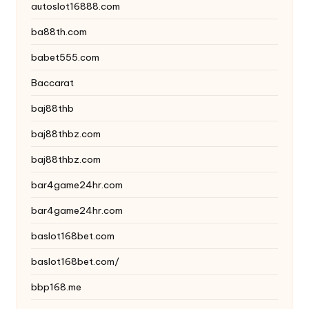
autoslot16888.com
ba88th.com
babet555.com
Baccarat
baj88thb
baj88thbz.com
baj88thbz.com
bar4game24hr.com
bar4game24hr.com
baslot168bet.com
baslot168bet.com/
bbp168.me