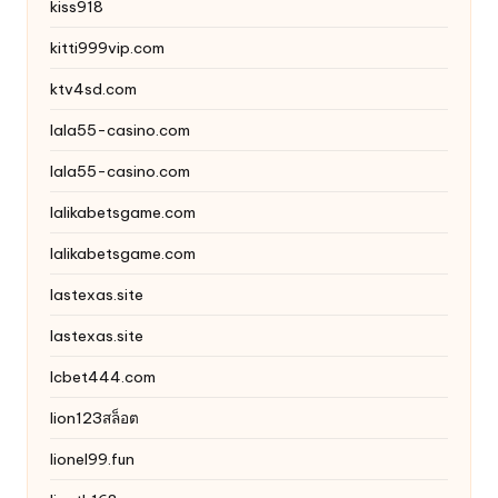
kiss918
kitti999vip.com
ktv4sd.com
lala55-casino.com
lala55-casino.com
lalikabetsgame.com
lalikabetsgame.com
lastexas.site
lastexas.site
lcbet444.com
lion123สล็อต
lionel99.fun