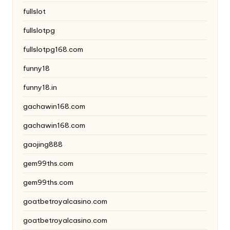
fullslot
fullslotpg
fullslotpg168.com
funny18
funny18.in
gachawin168.com
gachawin168.com
gaojing888
gem99ths.com
gem99ths.com
goatbetroyalcasino.com
goatbetroyalcasino.com