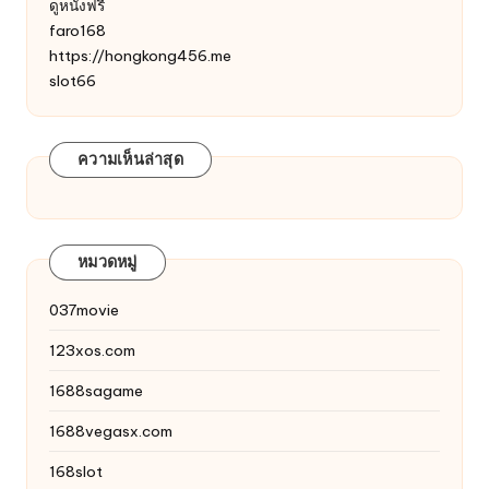
ดูหนังฟรี
faro168
https://hongkong456.me
slot66
ความเห็นล่าสุด
หมวดหมู่
037movie
123xos.com
1688sagame
1688vegasx.com
168slot