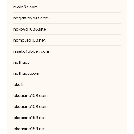
mwin9s.com
nagawaybet.com
nakoya1688.site
namoufa168.net
niseko168bet.com
no1huay
no1huay.com
okc4
okcasino159.com
okcasino159.com
okcasino159.net
okcasino159.net