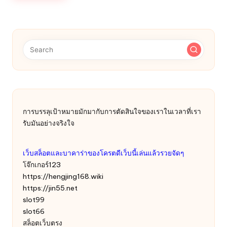
การบรรลุเป้าหมายมักมากับการตัดสินใจของเราในเวลาที่เรา
รับมันอย่างจริงใจ
เว็บสล็อตและบาคาร่าของโครตดีเว็บนี้เล่นแล้วรวยจัดๆ
โจ๊กเกอร์123
https://hengjing168.wiki
https://jin55.net
slot99
slot66
สล็อตเว็บตรง