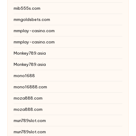
mib555s.com
mmgoldsbets.com
mmplay-casino.com
mmplay-casino.com
Monkey789.asia
Monkey789.asia
mono1688
mono16888.com
moza888.com
moza888.com
mun789slot.com
mun789slot.com