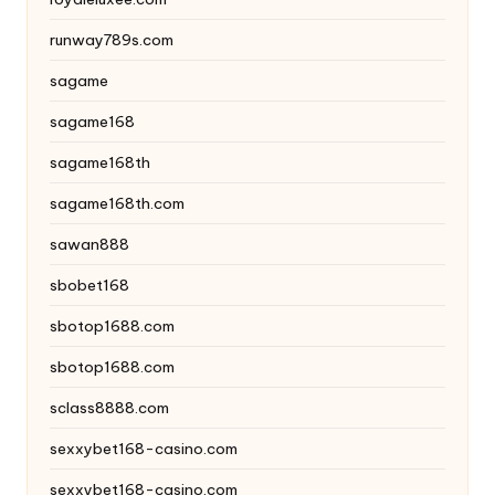
runway789s.com
sagame
sagame168
sagame168th
sagame168th.com
sawan888
sbobet168
sbotop1688.com
sbotop1688.com
sclass8888.com
sexxybet168-casino.com
sexxybet168-casino.com