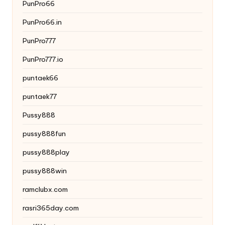
PunPro66
PunPro66.in
PunPro777
PunPro777.io
puntaek66
puntaek77
Pussy888
pussy888fun
pussy888play
pussy888win
ramclubx.com
rasri365day.com