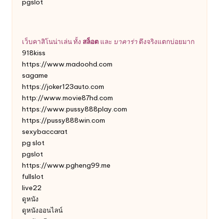
pgslot
เว็บคาสิโนน่าเล่น ทั้ง
สล็อต
และ
บาคาร่า
ตึงจริงแตกบ่อยมาก
918kiss
https://www.madoohd.com
sagame
https://joker123auto.com
http://www.movie87hd.com
https://www.pussy888play.com
https://pussy888win.com
sexybaccarat
pg slot
pgslot
https://www.pgheng99.me
fullslot
live22
ดูหนัง
ดูหนังออนไลน์