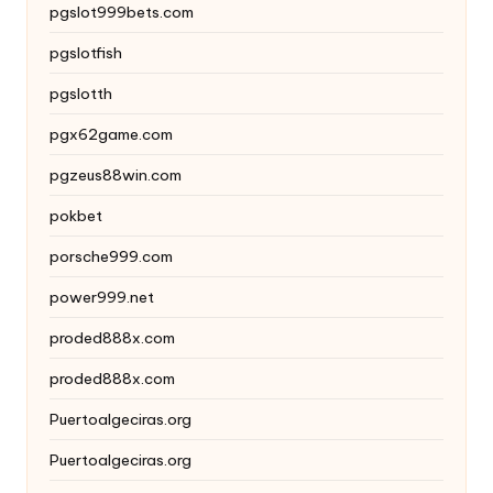
pgslot999bets.com
pgslotfish
pgslotth
pgx62game.com
pgzeus88win.com
pokbet
porsche999.com
power999.net
proded888x.com
proded888x.com
Puertoalgeciras.org
Puertoalgeciras.org