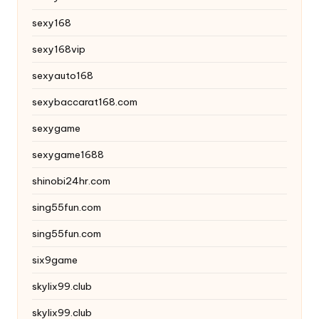
sexy168
sexy168vip
sexyauto168
sexybaccarat168.com
sexygame
sexygame1688
shinobi24hr.com
sing55fun.com
sing55fun.com
six9game
skylix99.club
skylix99.club