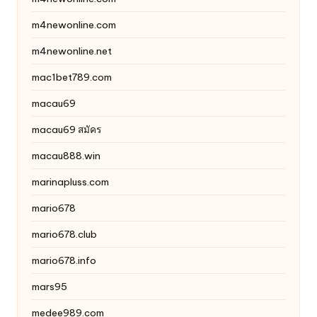
m4newonline.com
m4newonline.net
mac1bet789.com
macau69
macau69 สมัคร
macau888.win
marinapluss.com
mario678
mario678.club
mario678.info
mars95
medee989.com