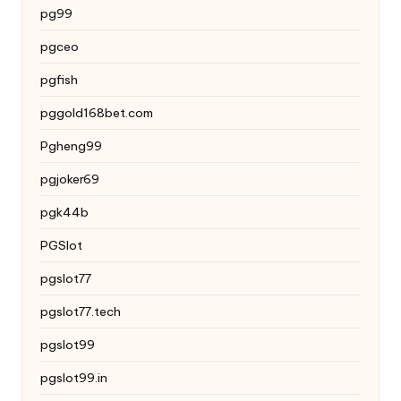
pg99
pgceo
pgfish
pggold168bet.com
Pgheng99
pgjoker69
pgk44b
PGSlot
pgslot77
pgslot77.tech
pgslot99
pgslot99.in