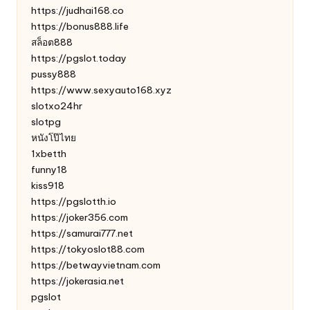
https://judhai168.co
https://bonus888.life
สล็อต888
https://pgslot.today
pussy888
https://www.sexyauto168.xyz
slotxo24hr
slotpg
หนังโป๊ไทย
1xbetth
funny18
kiss918
https://pgslotth.io
https://joker356.com
https://samurai777.net
https://tokyoslot88.com
https://betwayvietnam.com
https://jokerasia.net
pgslot