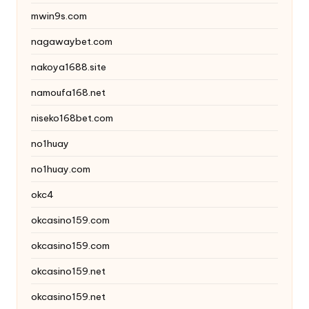
mwin9s.com
nagawaybet.com
nakoya1688.site
namoufa168.net
niseko168bet.com
no1huay
no1huay.com
okc4
okcasino159.com
okcasino159.com
okcasino159.net
okcasino159.net