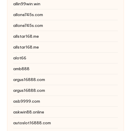
allin99win.win
allone745s.com
allone745s.com
allstar168.me
allstar168.me
alot66
amb888
argus16888.com
argus16888.com
asb9999.com
askwin88.online
autoslot16888.com