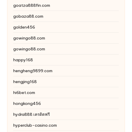
goatza888fin.com
gobaza88.com
golden456
gowingo88.com
gowingo88.com
happy168
hengheng9899.com
hengjing168
hi6bet.com
hongkong456
hydra888 เครดิตฟรี
hyperclub-casino.com