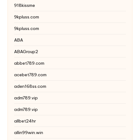
918kissme
9kpluss.com
9kpluss.com
ABA
ABAGroup2
abbet789.com
acebet789.com
aden168ss.com
adm789.vip
adm789.vip
allbet24hr
allin99win.win