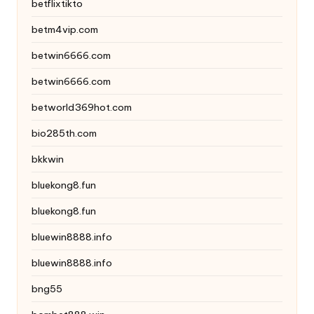
betflixtikto
betm4vip.com
betwin6666.com
betwin6666.com
betworld369hot.com
bio285th.com
bkkwin
bluekong8.fun
bluekong8.fun
bluewin8888.info
bluewin8888.info
bng55