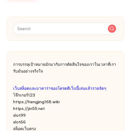
การบรรลุเป้าหมายมักมากับการตัดสินใจของเราในเวลาที่เรา
รับมันอย่างจริงใจ
เว็บสล็อตและบาคาร่าของโครตดีเว็บนี้เล่นแล้วรวยจัดๆ
โจ๊กเกอร์123
https://hengjing168.wiki
https://jin55.net
slot99
slot66
สล็อตเว็บตรง