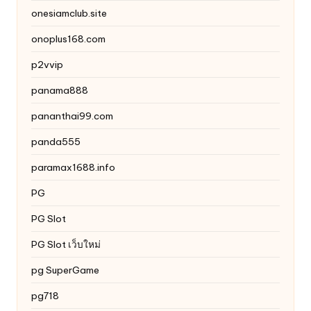
onesiamclub.site
onoplus168.com
p2vvip
panama888
pananthai99.com
panda555
paramax1688.info
PG
PG Slot
PG Slot เว็บใหม่
pg SuperGame
pg718