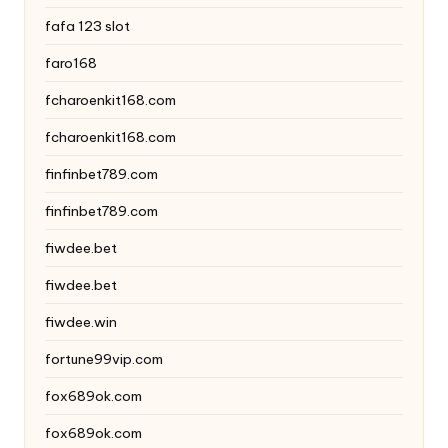
fafa 123 slot
faro168
fcharoenkit168.com
fcharoenkit168.com
finfinbet789.com
finfinbet789.com
fiwdee.bet
fiwdee.bet
fiwdee.win
fortune99vip.com
fox689ok.com
fox689ok.com