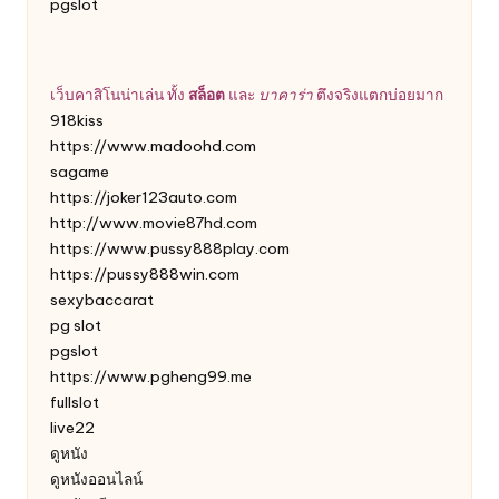
pgslot
เว็บคาสิโนน่าเล่น ทั้ง
สล็อต
และ
บาคาร่า
ตึงจริงแตกบ่อยมาก
918kiss
https://www.madoohd.com
sagame
https://joker123auto.com
http://www.movie87hd.com
https://www.pussy888play.com
https://pussy888win.com
sexybaccarat
pg slot
pgslot
https://www.pgheng99.me
fullslot
live22
ดูหนัง
ดูหนังออนไลน์