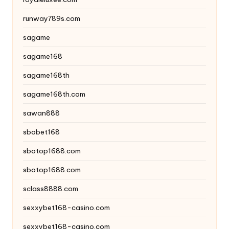
runway789s.com
sagame
sagame168
sagame168th
sagame168th.com
sawan888
sbobet168
sbotop1688.com
sbotop1688.com
sclass8888.com
sexxybet168-casino.com
sexxybet168-casino.com