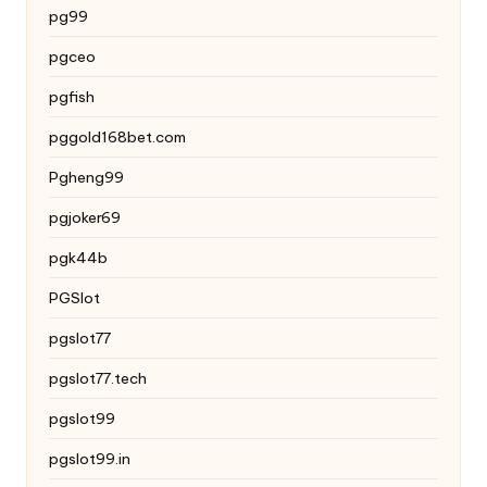
pg99
pgceo
pgfish
pggold168bet.com
Pgheng99
pgjoker69
pgk44b
PGSlot
pgslot77
pgslot77.tech
pgslot99
pgslot99.in