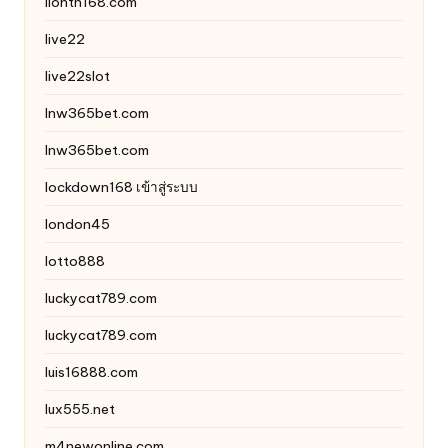
lionth168.com
live22
live22slot
lnw365bet.com
lnw365bet.com
lockdown168 เข้าสู่ระบบ
london45
lotto888
luckycat789.com
luckycat789.com
luis16888.com
lux555.net
m4newonline.com