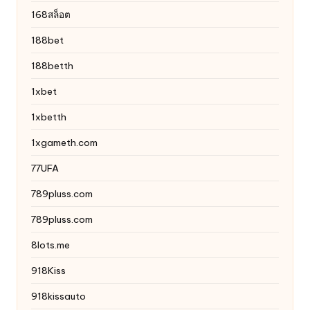
168สล็อต
188bet
188betth
1xbet
1xbetth
1xgameth.com
77UFA
789pluss.com
789pluss.com
8lots.me
918Kiss
918kissauto