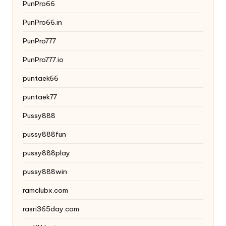
PunPro66
PunPro66.in
PunPro777
PunPro777.io
puntaek66
puntaek77
Pussy888
pussy888fun
pussy888play
pussy888win
ramclubx.com
rasri365day.com