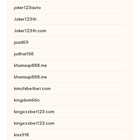
joker123auto
Joker123th
Joker123th.com
juad69
judhai168
khumsup888.me
khumsup888.me
kimchibetbet.com
kingdom66n
kingxxxbet123.com
kingxxxbet123.com
kiss918