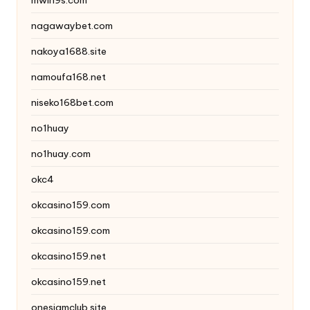
mwin9s.com
nagawaybet.com
nakoya1688.site
namoufa168.net
niseko168bet.com
no1huay
no1huay.com
okc4
okcasino159.com
okcasino159.com
okcasino159.net
okcasino159.net
onesiamclub.site