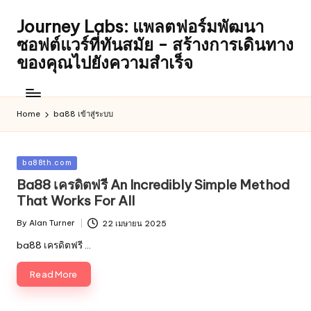
Journey Labs: แพลตฟอร์มพัฒนา
ซอฟต์แวร์ที่ทันสมัย - สร้างการเดินทาง
ของคุณไปยังความสำเร็จ
Home
ba88 เข้าสู่ระบบ
Posted
ba88th.com
in
Ba88 เครดิตฟรี An Incredibly Simple Method
That Works For All
By
Alan Turner
22 เมษายน 2025
Posted
by
ba88 เครดิตฟรี …
Read More