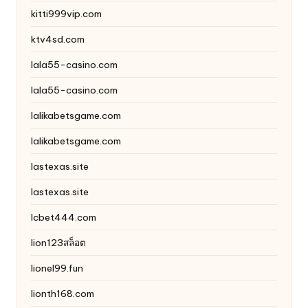
kitti999vip.com
ktv4sd.com
lala55-casino.com
lala55-casino.com
lalikabetsgame.com
lalikabetsgame.com
lastexas.site
lastexas.site
lcbet444.com
lion123สล็อต
lionel99.fun
lionth168.com