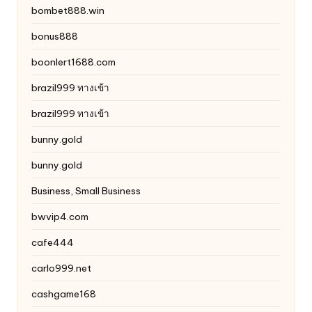
bombet888.win
bonus888
boonlert1688.com
brazil999 ทางเข้า
brazil999 ทางเข้า
bunny.gold
bunny.gold
Business, Small Business
bwvip4.com
cafe444
carlo999.net
cashgame168