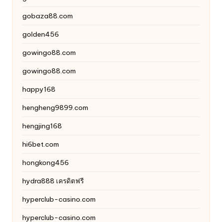
gobaza88.com
golden456
gowingo88.com
gowingo88.com
happy168
hengheng9899.com
hengjing168
hi6bet.com
hongkong456
hydra888 เครดิตฟรี
hyperclub-casino.com
hyperclub-casino.com