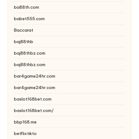
ba88th.com
babet555.com
Baccarat
baj88thb
baj88thbz.com
baj88thbz.com
bar4game24hr.com
bar4game24hr.com
baslot168bet.com
baslot168bet.com/
bbp168.me
betflixtikto