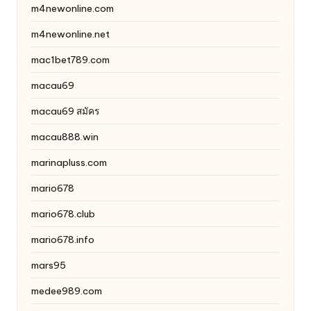
m4newonline.com
m4newonline.net
mac1bet789.com
macau69
macau69 สมัคร
macau888.win
marinapluss.com
mario678
mario678.club
mario678.info
mars95
medee989.com