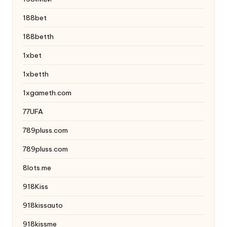
188bet
188betth
1xbet
1xbetth
1xgameth.com
77UFA
789pluss.com
789pluss.com
8lots.me
918Kiss
918kissauto
918kissme