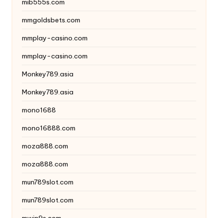
mib555s.com
mmgoldsbets.com
mmplay-casino.com
mmplay-casino.com
Monkey789.asia
Monkey789.asia
mono1688
mono16888.com
moza888.com
moza888.com
mun789slot.com
mun789slot.com