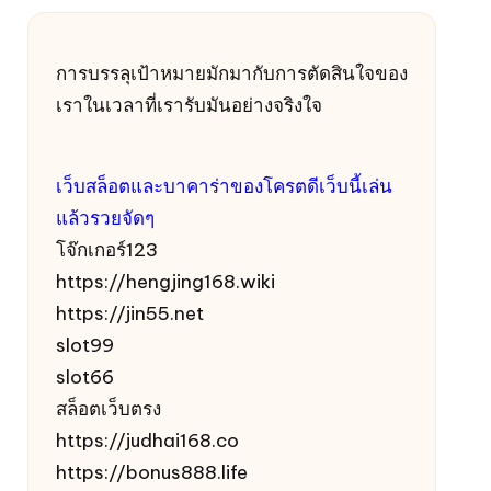
การบรรลุเป้าหมายมักมากับการตัดสินใจของ
เราในเวลาที่เรารับมันอย่างจริงใจ
เว็บสล็อตและบาคาร่าของโครตดีเว็บนี้เล่น
แล้วรวยจัดๆ
โจ๊กเกอร์123
https://hengjing168.wiki
https://jin55.net
slot99
slot66
สล็อตเว็บตรง
https://judhai168.co
https://bonus888.life