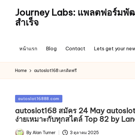
Journey Labs: แพลตฟอร์มพัฒ
สำเร็จ
หน้าแรก
Blog
Contact
Lets get your new
Home
autoslot168 เครดิตฟรี
Posted
autoslot16888.com
in
autoslot168 สมัคร 24 May autoslot
ง่ายเหมาะกับทุกสไตล์ Top 82 by Lan
By
Alan Turner
3 ตุลาคม 2025
Posted