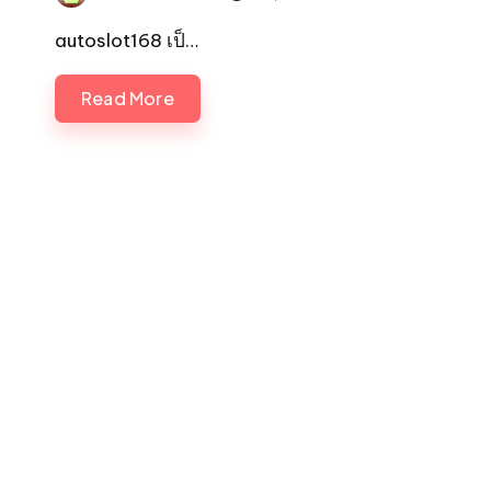
by
autoslot168 เป็…
Read More