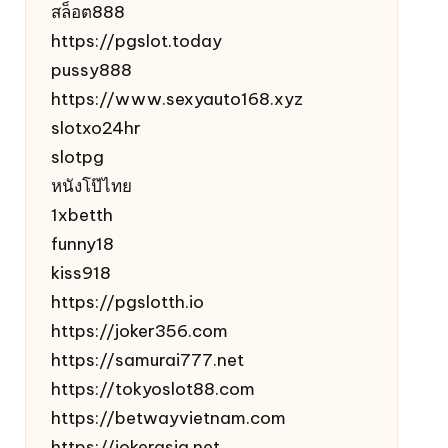
สล็อต888
https://pgslot.today
pussy888
https://www.sexyauto168.xyz
slotxo24hr
slotpg
หนังโป๊ไทย
1xbetth
funny18
kiss918
https://pgslotth.io
https://joker356.com
https://samurai777.net
https://tokyoslot88.com
https://betwayvietnam.com
https://jokerasia.net