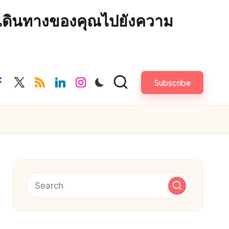
รเดินทางของคุณไปยังความ
Subscribe
acebook.com
twitter.com
rss.com
linkedin.com
instagram.com