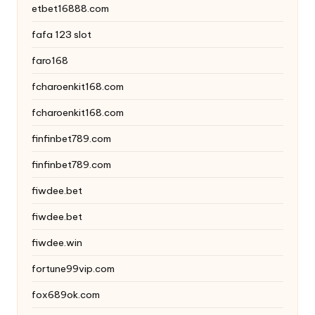
etbet16888.com
fafa 123 slot
faro168
fcharoenkit168.com
fcharoenkit168.com
finfinbet789.com
finfinbet789.com
fiwdee.bet
fiwdee.bet
fiwdee.win
fortune99vip.com
fox689ok.com