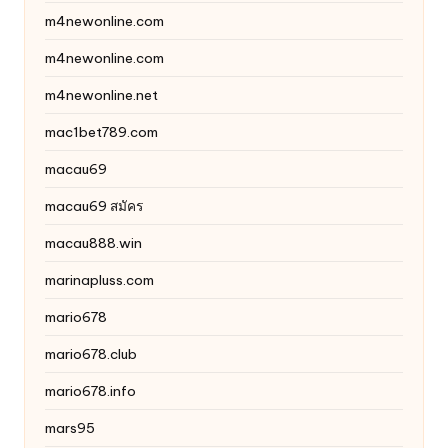
m4newonline.com
m4newonline.com
m4newonline.net
mac1bet789.com
macau69
macau69 สมัคร
macau888.win
marinapluss.com
mario678
mario678.club
mario678.info
mars95