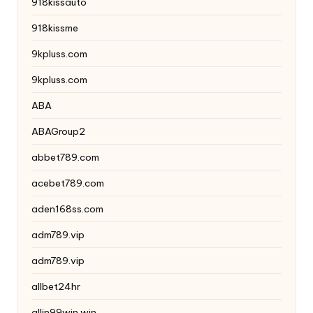
918kissauto
918kissme
9kpluss.com
9kpluss.com
ABA
ABAGroup2
abbet789.com
acebet789.com
aden168ss.com
adm789.vip
adm789.vip
allbet24hr
allin99win.win