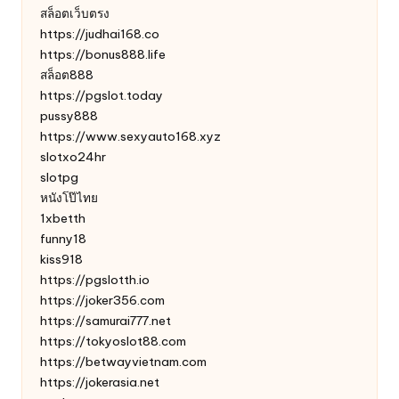
สล็อตเว็บตรง
https://judhai168.co
https://bonus888.life
สล็อต888
https://pgslot.today
pussy888
https://www.sexyauto168.xyz
slotxo24hr
slotpg
หนังโป๊ไทย
1xbetth
funny18
kiss918
https://pgslotth.io
https://joker356.com
https://samurai777.net
https://tokyoslot88.com
https://betwayvietnam.com
https://jokerasia.net