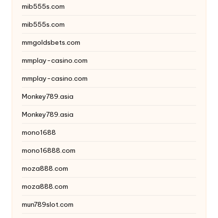
mib555s.com
mib555s.com
mmgoldsbets.com
mmplay-casino.com
mmplay-casino.com
Monkey789.asia
Monkey789.asia
mono1688
mono16888.com
moza888.com
moza888.com
mun789slot.com