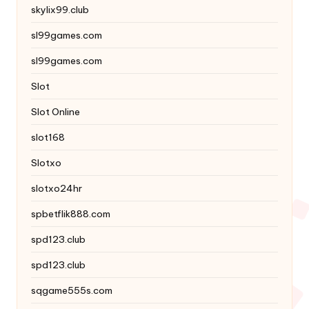
skylix99.club
sl99games.com
sl99games.com
Slot
Slot Online
slot168
Slotxo
slotxo24hr
spbetflik888.com
spd123.club
spd123.club
sqgame555s.com