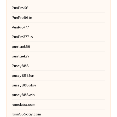
PunPro66
PunPro66.in
PunPro777
PunPro777.io
puntaek66
puntaek77
Pussy888
pussy888fun
pussy888play
pussy888win
ramclubx.com
rasri365day.com