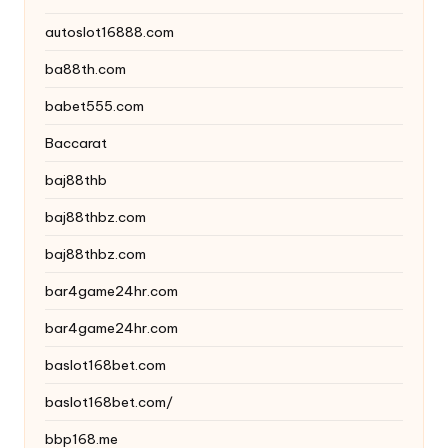
autoslot16888.com
ba88th.com
babet555.com
Baccarat
baj88thb
baj88thbz.com
baj88thbz.com
bar4game24hr.com
bar4game24hr.com
baslot168bet.com
baslot168bet.com/
bbp168.me