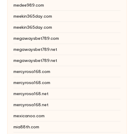
medee989.com
meekin365day.com
meekin365day.com
megawaysbet789.com
megawaysbet789.net
megawaysbet789.net
mercyrosa168.com
mercyrosa168.com
mercyrosa168.net
mercyrosa168.net
mexicanoo.com
mia88th.com