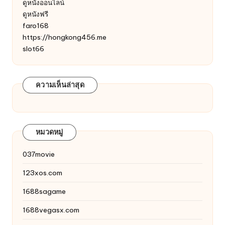
ดูหนังออนไลน์
ดูหนังฟรี
faro168
https://hongkong456.me
slot66
ความเห็นล่าสุด
หมวดหมู่
037movie
123xos.com
1688sagame
1688vegasx.com