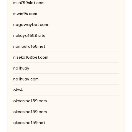
mun789slot.com
mwin9s.com
nagawaybet.com
nakoya1688.site
namoufa168.net
niseko168bet.com
no1huay
no1huay.com
okc4
okcasino159.com
okcasino159.com
okcasino159.net