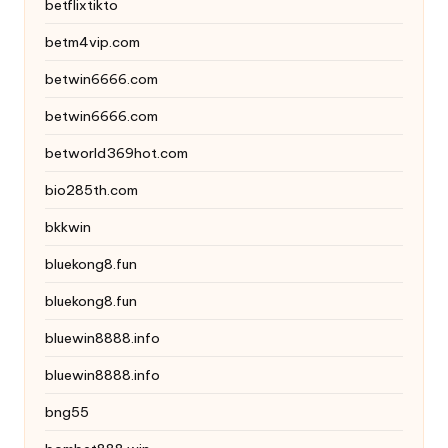
betflixtikto
betm4vip.com
betwin6666.com
betwin6666.com
betworld369hot.com
bio285th.com
bkkwin
bluekong8.fun
bluekong8.fun
bluewin8888.info
bluewin8888.info
bng55