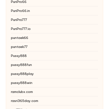
PunPro66
PunPro66.in
PunPro777
PunPro777.io
puntaek66
puntaek77
Pussy888
pussy888fun
pussy888play
pussy888win
ramclubx.com
rasri365day.com