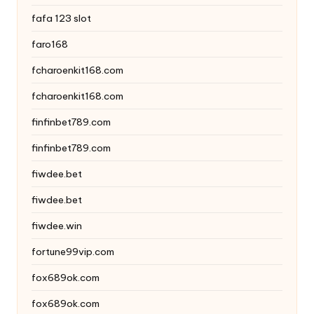
fafa 123 slot
faro168
fcharoenkit168.com
fcharoenkit168.com
finfinbet789.com
finfinbet789.com
fiwdee.bet
fiwdee.bet
fiwdee.win
fortune99vip.com
fox689ok.com
fox689ok.com