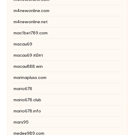
m4newonline.com
m4newonline.net
mac1bet789.com
macau69
macau69 สมัคร
macau888.win
marinapluss.com
mario678
mario678.club
mario678.info
mars95
medee989.com