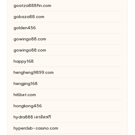
goatza888fin.com
gobaza88.com
golden456
gowingo88.com
gowingo88.com
happy168
hengheng9899.com
hengjing168
hi6bet.com
hongkong456
hydra888 เครดิตฟรี
hyperclub-casino.com