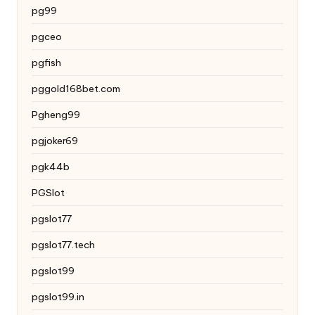
pg99
pgceo
pgfish
pggold168bet.com
Pgheng99
pgjoker69
pgk44b
PGSlot
pgslot77
pgslot77.tech
pgslot99
pgslot99.in