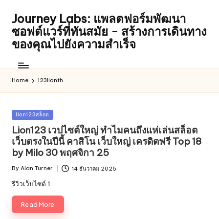
Journey Labs: แพลตฟอร์มพัฒนา
ซอฟต์แวร์ที่ทันสมัย - สร้างการเดินทาง
ของคุณไปยังความสำเร็จ
Home
123lionth
Posted
lion123สล็อต
in
Lion123 เวปไซต์ใหญ่ ทำไมคนถึงแห่เล่นสล็อต
เว็บตรงในปีนี้ คาสิโน เว็บใหญ่ เครดิตฟรี Top 18
by Milo 30 พฤศจิกา 25
By
Alan Turner
14 ธันวาคม 2025
Posted
by
รีวิวเว็บไซต์ 1…
Read More