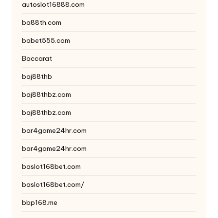
autoslot16888.com
ba88th.com
babet555.com
Baccarat
baj88thb
baj88thbz.com
baj88thbz.com
bar4game24hr.com
bar4game24hr.com
baslot168bet.com
baslot168bet.com/
bbp168.me