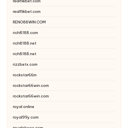
realflikbet.com
realflikbet.com
RENO88WIN.COM
rich8188.com
rich8188.net
rich8188.net
rizzbetx.com
rockstar66m
rockstar66win.com
rockstar66win.com
royal online
royal99y.com
royaleluxee.com