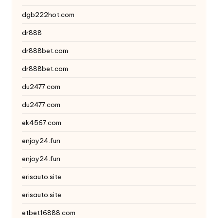
dgb222hot.com
dr888
dr888bet.com
dr888bet.com
du2477.com
du2477.com
ek4567.com
enjoy24.fun
enjoy24.fun
erisauto.site
erisauto.site
etbet16888.com