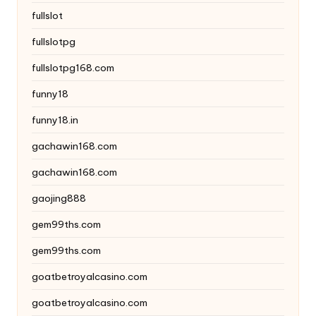
fullslot
fullslotpg
fullslotpg168.com
funny18
funny18.in
gachawin168.com
gachawin168.com
gaojing888
gem99ths.com
gem99ths.com
goatbetroyalcasino.com
goatbetroyalcasino.com