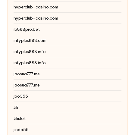
hyperclub-casino.com
hyperclub-casino.com
ib888pro.bet
infyplus888.com
infyplus888.info
infyplus888.info
jaosua777.me
jaosua777.me
jbo355
Jili
Jilislot
jinda55