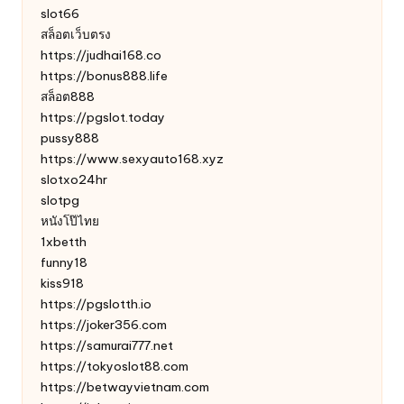
slot66
สล็อตเว็บตรง
https://judhai168.co
https://bonus888.life
สล็อต888
https://pgslot.today
pussy888
https://www.sexyauto168.xyz
slotxo24hr
slotpg
หนังโป๊ไทย
1xbetth
funny18
kiss918
https://pgslotth.io
https://joker356.com
https://samurai777.net
https://tokyoslot88.com
https://betwayvietnam.com