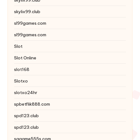
skylix99.club
skylix99.club
sl99games.com
sl99games.com
Slot
Slot Online
slot168
Slotxo
slotxo24hr
spbetflik888.com
spd123.club
spd123.club
sqgame555s.com