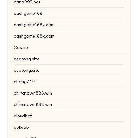
carlo999.net
cashgame168
cashgame168x.com
cashgame168x.com
Casino
ceetong.site
ceetong.site
chang7777
chinatown888.win
chinatown888.win
cloudbet
coke55