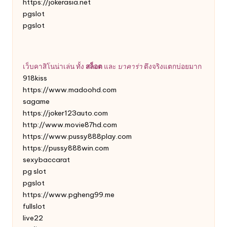
https://jokerasia.net
pgslot
pgslot
เว็บคาสิโนน่าเล่น ทั้ง
สล็อต
และ
บาคาร่า
ตึงจริงแตกบ่อยมาก
918kiss
https://www.madoohd.com
sagame
https://joker123auto.com
http://www.movie87hd.com
https://www.pussy888play.com
https://pussy888win.com
sexybaccarat
pg slot
pgslot
https://www.pgheng99.me
fullslot
live22