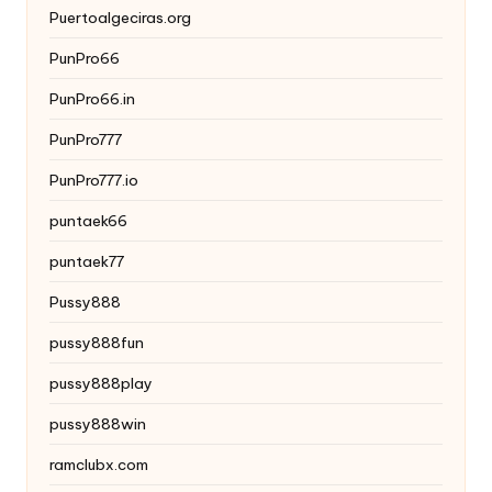
Puertoalgeciras.org
PunPro66
PunPro66.in
PunPro777
PunPro777.io
puntaek66
puntaek77
Pussy888
pussy888fun
pussy888play
pussy888win
ramclubx.com