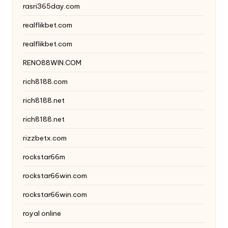
rasri365day.com
realflikbet.com
realflikbet.com
RENO88WIN.COM
rich8188.com
rich8188.net
rich8188.net
rizzbetx.com
rockstar66m
rockstar66win.com
rockstar66win.com
royal online