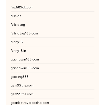
fox689ok.com
fullslot
fullslotpg
fullslotpg168.com
funny18
funny18.in
gachawin168.com
gachawin168.com
gaojing888
gem99ths.com
gem99ths.com
goatbetroyalcasino.com