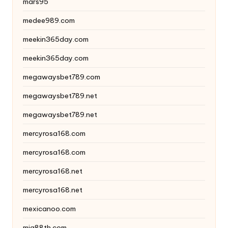
mars95
medee989.com
meekin365day.com
meekin365day.com
megawaysbet789.com
megawaysbet789.net
megawaysbet789.net
mercyrosa168.com
mercyrosa168.com
mercyrosa168.net
mercyrosa168.net
mexicanoo.com
mia88th.com