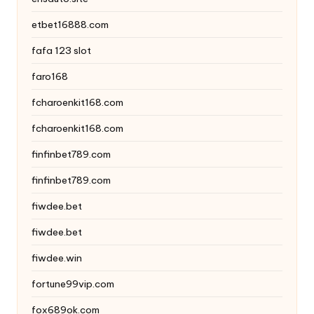
etbet16888.com
fafa 123 slot
faro168
fcharoenkit168.com
fcharoenkit168.com
finfinbet789.com
finfinbet789.com
fiwdee.bet
fiwdee.bet
fiwdee.win
fortune99vip.com
fox689ok.com