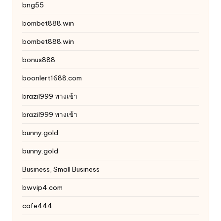
bng55
bombet888.win
bombet888.win
bonus888
boonlert1688.com
brazil999 ทางเข้า
brazil999 ทางเข้า
bunny.gold
bunny.gold
Business, Small Business
bwvip4.com
cafe444