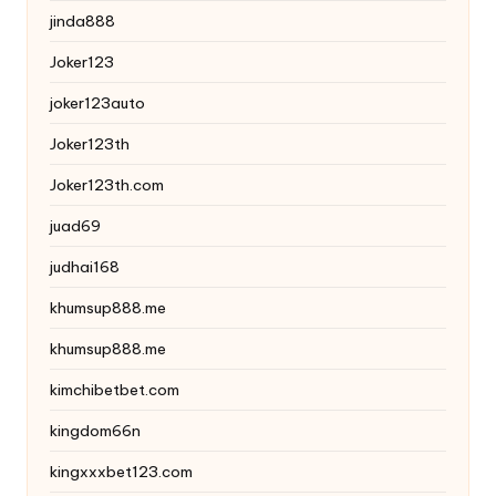
jinda888
Joker123
joker123auto
Joker123th
Joker123th.com
juad69
judhai168
khumsup888.me
khumsup888.me
kimchibetbet.com
kingdom66n
kingxxxbet123.com