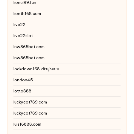
lionel99.fun
lionth168.com
live22
live22slot
lnw365bet.com
lnw365bet.com
lockdown168 เข้าสู่ระบบ
london45
lotto888
luckycat789.com
luckycat789.com
luis16888.com