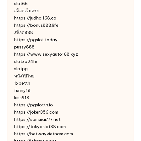
slot66
สล็อตเว็บตรง
https://judhai168.co
https://bonus888.life
สล็อต888
https://pgslot.today
pussy888
https://www.sexyauto168.xyz
slotxo24hr
slotpg
หนังโป๊ไทย
1xbetth
funny18
kiss918
https://pgslotth.io
https://joker356.com
https://samurai777.net
https://tokyoslot88.com
https://betwayvietnam.com
https://jokerasia.net