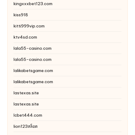
kingxxxbet123.com
kiss918
kitti999vip.com
ktv4sd.com
lala55-casino.com
lala55-casino.com
lalikabetsgame.com
lalikabetsgame.com
lastexas.site
lastexas.site
lcbet444.com
lion123สล็อต