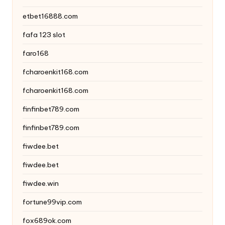
etbet16888.com
fafa 123 slot
faro168
fcharoenkit168.com
fcharoenkit168.com
finfinbet789.com
finfinbet789.com
fiwdee.bet
fiwdee.bet
fiwdee.win
fortune99vip.com
fox689ok.com