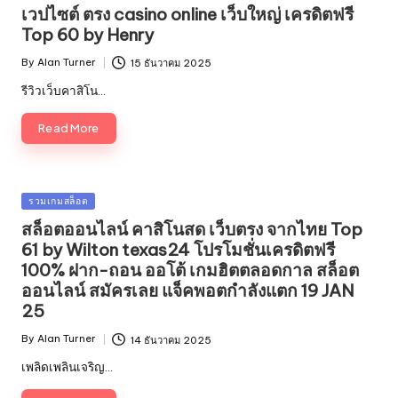
เวปไซต์ ตรง casino online เว็บใหญ่ เครดิตฟรี
Top 60 by Henry
By
Alan Turner
15 ธันวาคม 2025
Posted
by
รีวิวเว็บคาสิโน…
Read More
Posted
รวมเกมสล็อต
in
สล็อตออนไลน์ คาสิโนสด เว็บตรง จากไทย Top
61 by Wilton texas24 โปรโมชั่นเครดิตฟรี
100% ฝาก-ถอน ออโต้ เกมฮิตตลอดกาล สล็อต
ออนไลน์ สมัครเลย แจ็คพอตกำลังแตก 19 JAN
25
By
Alan Turner
14 ธันวาคม 2025
Posted
by
เพลิดเพลินเจริญ…