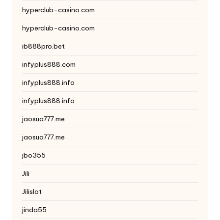
hyperclub-casino.com
hyperclub-casino.com
ib888pro.bet
infyplus888.com
infyplus888.info
infyplus888.info
jaosua777.me
jaosua777.me
jbo355
Jili
Jilislot
jinda55