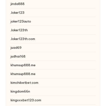
jinda888
Joker123
joker123auto
Joker123th
Joker123th.com
juad69
judhai168
khumsup888.me
khumsup888.me
kimchibetbet.com
kingdom66n
kingxxxbet123.com