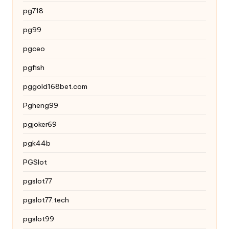
pg718
pg99
pgceo
pgfish
pggold168bet.com
Pgheng99
pgjoker69
pgk44b
PGSlot
pgslot77
pgslot77.tech
pgslot99