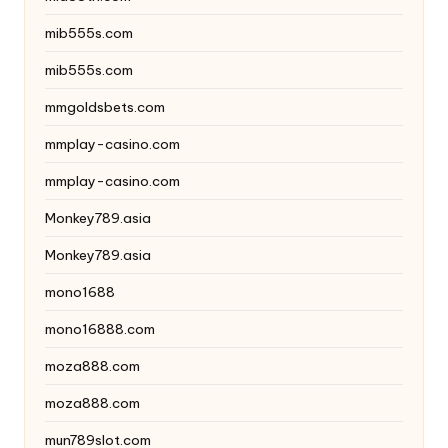
mib555s.com
mib555s.com
mmgoldsbets.com
mmplay-casino.com
mmplay-casino.com
Monkey789.asia
Monkey789.asia
mono1688
mono16888.com
moza888.com
moza888.com
mun789slot.com