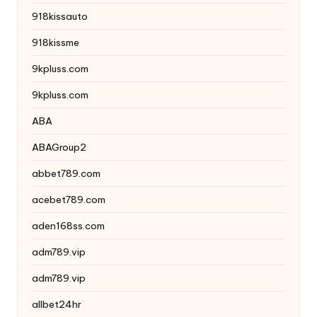
918kissauto
918kissme
9kpluss.com
9kpluss.com
ABA
ABAGroup2
abbet789.com
acebet789.com
aden168ss.com
adm789.vip
adm789.vip
allbet24hr