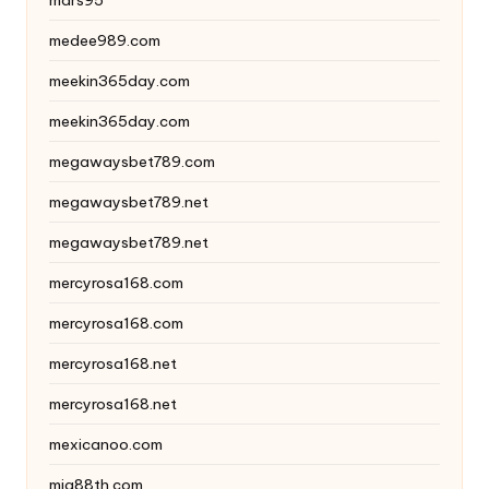
medee989.com
meekin365day.com
meekin365day.com
megawaysbet789.com
megawaysbet789.net
megawaysbet789.net
mercyrosa168.com
mercyrosa168.com
mercyrosa168.net
mercyrosa168.net
mexicanoo.com
mia88th.com