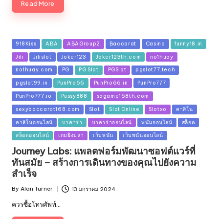
Read More
Posted
918Kiss
ABA
ABAGroup2
Baccarat
Casino
funny18.in
in
Jili
Jilislot
Joker123
Joker123th.com
no1huay
no1huay.com
PG
PG Slot
PGSlot
pgslot77.tech
pgslot99.in
PunPro66
PunPro66.in
PunPro777
PunPro777.io
Pussy888
sagame168th.com
sexybaccarat168.com
Slot
Slot Online
Slotxo
คาสิโน
คาสิโนออนไลน์
บาคาร่า
บาคาร่าออนไลน์
พนันออนไลน์
สล็อต
สล็อตออนไลน์
เกมยิงปลา
เว็บพนัน
เว็บพนันออนไลน์
Journey Labs: แพลตฟอร์มพัฒนาซอฟต์แวร์ที่
ทันสมัย – สร้างการเดินทางของคุณไปยังความ
สำเร็จ
By
Alan Turner
13 มกราคม 2024
Posted
by
ควรซื้อโทรศัพท์…