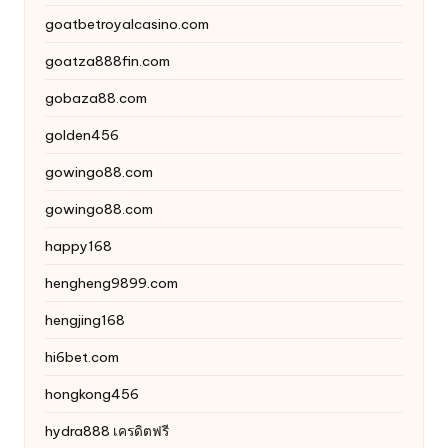
goatbetroyalcasino.com
goatza888fin.com
gobaza88.com
golden456
gowingo88.com
gowingo88.com
happy168
hengheng9899.com
hengjing168
hi6bet.com
hongkong456
hydra888 เครดิตฟรี