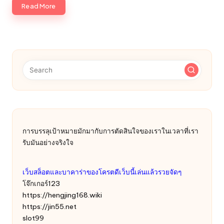
Read More
การบรรลุเป้าหมายมักมากับการตัดสินใจของเราในเวลาที่เรา
รับมันอย่างจริงใจ
เว็บสล็อตและบาคาร่าของโครตดีเว็บนี้เล่นแล้วรวยจัดๆ
โจ๊กเกอร์123
https://hengjing168.wiki
https://jin55.net
slot99