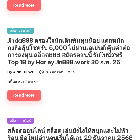
Read More
Posted
สล็อตออนไลน์
in
Jinda888 ครองใจนักเดิมพันทุนน้อย แตกหนัก
กงล้อลุ้นโชครับ 5,000 ไม่ผ่านเอเย่นต์ คุ้นค่าต่อ
การลงทุน สล็อต888 สมัครตอนนี้ รับโบนัสฟรี
Top 18 by Harley Jin888.work 30 ก.พ. 26
By
Alan Turner
20 มกราคม 2026
Posted
by
สล็อตออนไลน์ รว…
Read More
Posted
สล็อตออนไลน์
in
สล็อตออนไลน์ สล็อต เล่นยังไงให้สนุกและไม่หัว
ร้อน มือใหม่อ่านจบเริ่มได้เลย 29 ธันวาคม 2568