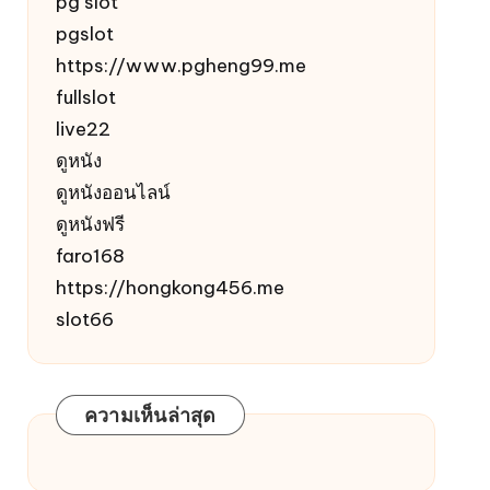
pg slot
pgslot
https://www.pgheng99.me
fullslot
live22
ดูหนัง
ดูหนังออนไลน์
ดูหนังฟรี
faro168
https://hongkong456.me
slot66
ความเห็นล่าสุด