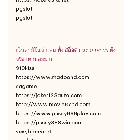
pgslot
pgslot
เว็บคาสิโนน่าเล่น ทั้ง
สล็อต
และ
บาคาร่า
ตึง
จริงแตกบ่อยมาก
918kiss
https://www.madoohd.com
sagame
https://joker123auto.com
http://www.movie87hd.com
https://www.pussy888play.com
https://pussy888win.com
sexybaccarat