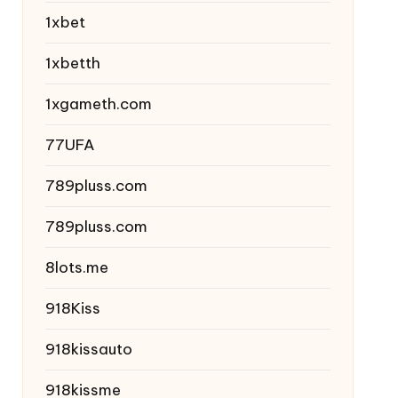
1xbet
1xbetth
1xgameth.com
77UFA
789pluss.com
789pluss.com
8lots.me
918Kiss
918kissauto
918kissme