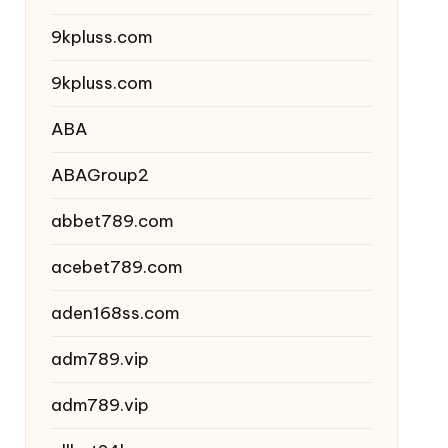
9kpluss.com
9kpluss.com
ABA
ABAGroup2
abbet789.com
acebet789.com
aden168ss.com
adm789.vip
adm789.vip