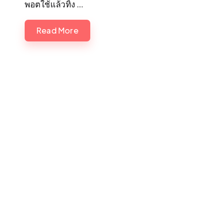
พอตใช้แล้วทิ้ง …
Read More