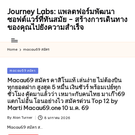
Journey Labs: แพลตฟอร์มพัฒนา
ซอฟต์แวร์ที่ทันสมัย - สร้างการเดินทาง
ของคุณไปยังความสำเร็จ
Home
macau69 สมัคร
Posted
macau69 สมัคร
in
Macau69 สมัคร คาสิโนแท้ เล่นง่าย ไม่ต้องบิน
ทุกยอดฝาก สูงสุด 5 หมื่น เงินชัวร์ พร้อมเปย์ทุก
ชั่วโมง คัดมาแล้วว่า เหมาะกับคนไทย มาเก๊า69
แตกไม่อั้น โอนอย่างไว สมัครด่วน Top 12 by
Marti Macau69.one 10 ม.ค. 69
By
Alan Turner
8 มกราคม 2026
Posted
by
Macau69 สมัคร ส…