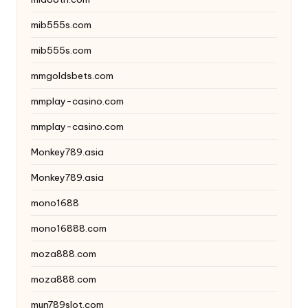
mib555s.com
mib555s.com
mmgoldsbets.com
mmplay-casino.com
mmplay-casino.com
Monkey789.asia
Monkey789.asia
mono1688
mono16888.com
moza888.com
moza888.com
mun789slot.com