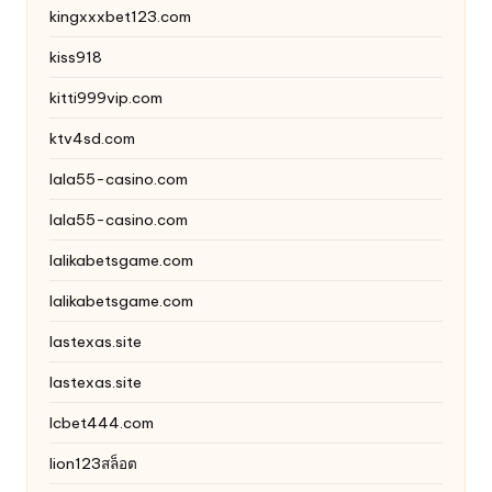
kingxxxbet123.com
kiss918
kitti999vip.com
ktv4sd.com
lala55-casino.com
lala55-casino.com
lalikabetsgame.com
lalikabetsgame.com
lastexas.site
lastexas.site
lcbet444.com
lion123สล็อต