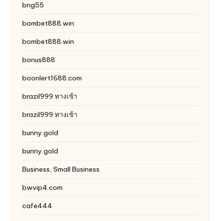
bng55
bombet888.win
bombet888.win
bonus888
boonlert1688.com
brazil999 ทางเข้า
brazil999 ทางเข้า
bunny.gold
bunny.gold
Business, Small Business
bwvip4.com
cafe444