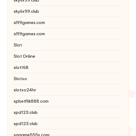
skylix99.club
skylix99.club
sl99games.com
sl99games.com
Slot
Slot Online
slot168
Slotxo
slotxo24hr
spbetflik888.com
spd123.club
spd123.club
sqgame555s.com