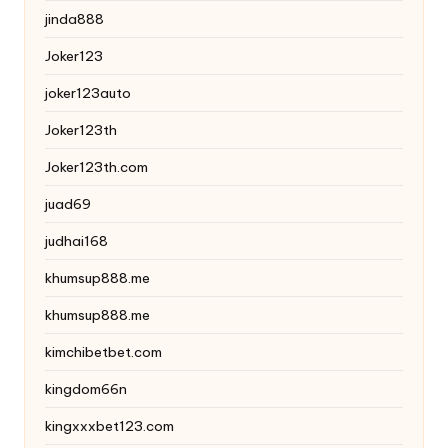
jinda888
Joker123
joker123auto
Joker123th
Joker123th.com
juad69
judhai168
khumsup888.me
khumsup888.me
kimchibetbet.com
kingdom66n
kingxxxbet123.com