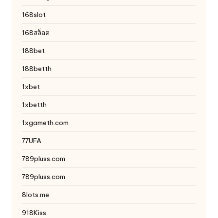
168slot
168สล็อต
188bet
188betth
1xbet
1xbetth
1xgameth.com
77UFA
789pluss.com
789pluss.com
8lots.me
918Kiss