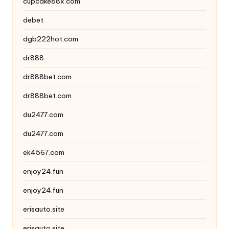
cupcake88x.com
debet
dgb222hot.com
dr888
dr888bet.com
dr888bet.com
du2477.com
du2477.com
ek4567.com
enjoy24.fun
enjoy24.fun
erisauto.site
erisauto.site