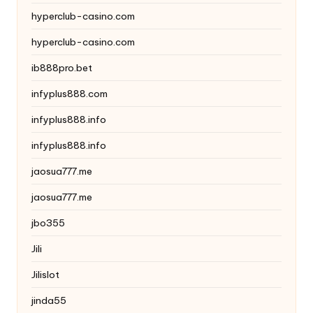
hyperclub-casino.com
hyperclub-casino.com
ib888pro.bet
infyplus888.com
infyplus888.info
infyplus888.info
jaosua777.me
jaosua777.me
jbo355
Jili
Jilislot
jinda55