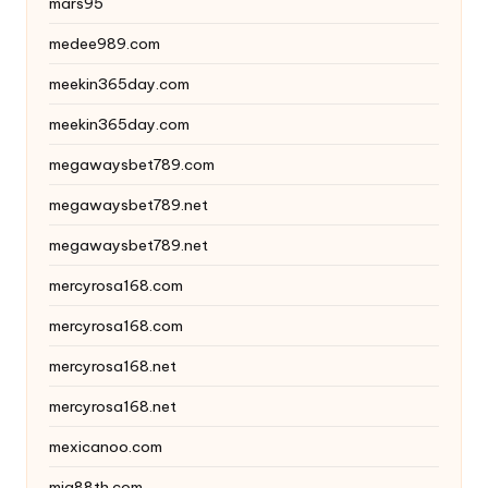
mars95
medee989.com
meekin365day.com
meekin365day.com
megawaysbet789.com
megawaysbet789.net
megawaysbet789.net
mercyrosa168.com
mercyrosa168.com
mercyrosa168.net
mercyrosa168.net
mexicanoo.com
mia88th.com