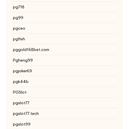
pg718
pg99
pgceo
pgfish
pggold168bet.com
Pgheng99
pgjoker69
pgk44b
PGSlot
pgslot77
pgslot77.tech
pgslot99