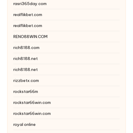
rasri365day.com
realflikbet.com
realflikbet.com
RENO88WIN.COM
rich8188.com
rich8188.net
rich8188.net
rizzbetx.com
rockstar66m
rockstar66win.com
rockstar66win.com
royal online