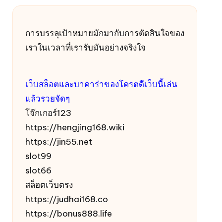
การบรรลุเป้าหมายมักมากับการตัดสินใจของ
เราในเวลาที่เรารับมันอย่างจริงใจ
เว็บสล็อตและบาคาร่าของโครตดีเว็บนี้เล่น
แล้วรวยจัดๆ
โจ๊กเกอร์123
https://hengjing168.wiki
https://jin55.net
slot99
slot66
สล็อตเว็บตรง
https://judhai168.co
https://bonus888.life