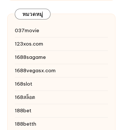
หมวดหมู่
037movie
123xos.com
1688sagame
1688vegasx.com
168slot
168สล็อต
188bet
188betth