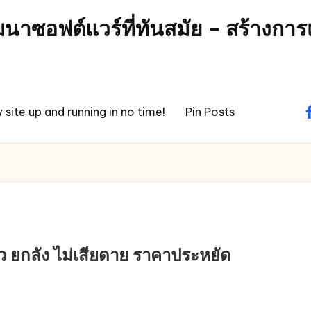
นาซอฟต์แวร์ที่ทันสมัย - สร้างกา
 site up and running in no time!
Pin Posts
f
ยว ยกลัง ไม่เสียดาย ราคาประหยัด