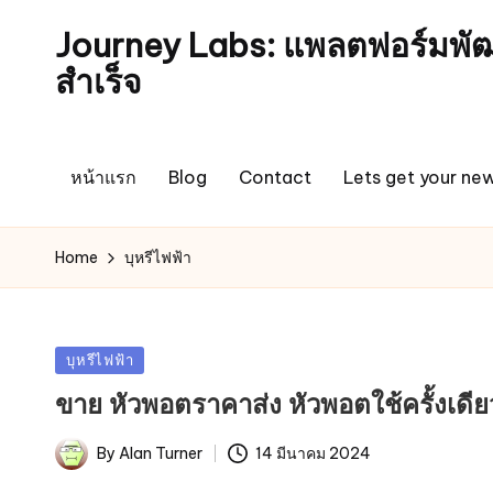
Journey Labs: แพลตฟอร์มพัฒ
สำเร็จ
หน้าแรก
Blog
Contact
Lets get your new
Home
บุหรีไฟฟ้า
Posted
บุหรีไฟฟ้า
in
ขาย หัวพอตราคาส่ง หัวพอตใช้ครั้งเดี
By
Alan Turner
14 มีนาคม 2024
Posted
by