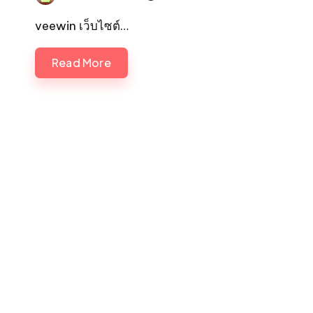
by
veewin เว็บไซต์…
Read More