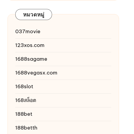
หมวดหมู่
037movie
123xos.com
1688sagame
1688vegasx.com
168slot
168สล็อต
188bet
188betth