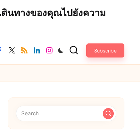
รเดินทางของคุณไปยังความ
Subscribe
acebook.com
twitter.com
rss.com
linkedin.com
instagram.com