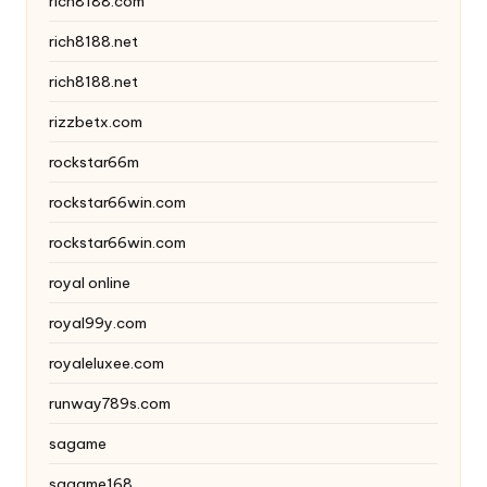
rich8188.com
rich8188.net
rich8188.net
rizzbetx.com
rockstar66m
rockstar66win.com
rockstar66win.com
royal online
royal99y.com
royaleluxee.com
runway789s.com
sagame
sagame168