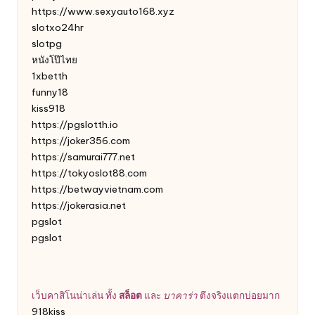
https://www.sexyauto168.xyz
slotxo24hr
slotpg
หนังโป๊ไทย
1xbetth
funny18
kiss918
https://pgslotth.io
https://joker356.com
https://samurai777.net
https://tokyoslot88.com
https://betwayvietnam.com
https://jokerasia.net
pgslot
pgslot
เว็บคาสิโนน่าเล่น ทั้ง
สล็อต
และ
บาคาร่า
ตึงจริงแตกบ่อยมาก
918kiss