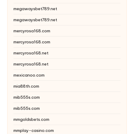
megawaysbet789.net
megawaysbet789.net
mercyrosa168.com
mercyrosa168.com
mercyrosa168.net
mercyrosa168.net
mexicanoo.com
mia88th.com
mib555s.com
mib555s.com
mmgoldsbets.com
mmplay-casino.com