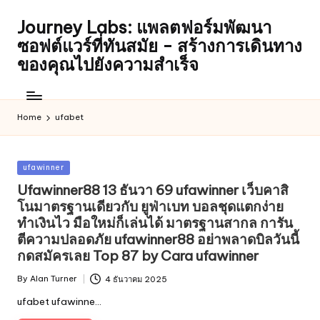
Journey Labs: แพลตฟอร์มพัฒนา
ซอฟต์แวร์ที่ทันสมัย - สร้างการเดินทาง
ของคุณไปยังความสำเร็จ
Home
ufabet
Posted
ufawinner
in
Ufawinner88 13 ธันวา 69 ufawinner เว็บคาสิ
โนมาตรฐานเดียวกับ ยูฟ่าเบท บอลชุดแตกง่าย
ทำเงินไว มือใหม่ก็เล่นได้ มาตรฐานสากล การัน
ตีความปลอดภัย ufawinner88 อย่าพลาดบิลวันนี้
กดสมัครเลย Top 87 by Cara ufawinner
By
Alan Turner
4 ธันวาคม 2025
Posted
by
ufabet ufawinne…