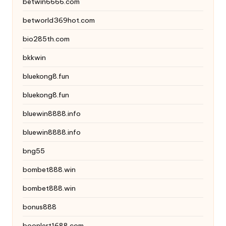
betwin6666.com
betworld369hot.com
bio285th.com
bkkwin
bluekong8.fun
bluekong8.fun
bluewin8888.info
bluewin8888.info
bng55
bombet888.win
bombet888.win
bonus888
boonlert1688.com