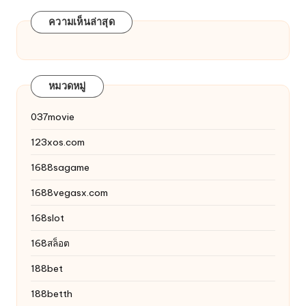
ความเห็นล่าสุด
หมวดหมู่
037movie
123xos.com
1688sagame
1688vegasx.com
168slot
168สล็อต
188bet
188betth