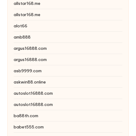
allstar168.me
allstar168.me
alot66
amb888
argus16888.com
argus16888.com
asb9999.com
askwin88.online
autoslot16888.com
autoslot16888.com
ba88th.com
babet555.com