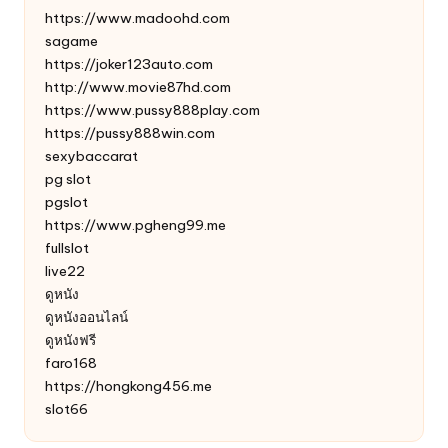
https://www.madoohd.com
sagame
https://joker123auto.com
http://www.movie87hd.com
https://www.pussy888play.com
https://pussy888win.com
sexybaccarat
pg slot
pgslot
https://www.pgheng99.me
fullslot
live22
ดูหนัง
ดูหนังออนไลน์
ดูหนังฟรี
faro168
https://hongkong456.me
slot66