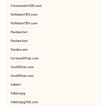
fcharoenkit168.com
finfinbet789.com
finfinbet789.com
fiwdee.bet
fiwdee.bet
fiwdee.win
fortune99vip.com
fox689ok.com
fox689ok.com
fullslot
fullslotpg
fullslotpg168.com