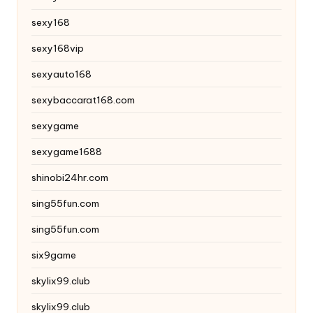
sexy168
sexy168vip
sexyauto168
sexybaccarat168.com
sexygame
sexygame1688
shinobi24hr.com
sing55fun.com
sing55fun.com
six9game
skylix99.club
skylix99.club