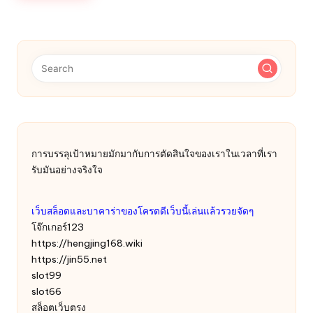
การบรรลุเป้าหมายมักมากับการตัดสินใจของเราในเวลาที่เรา
รับมันอย่างจริงใจ
เว็บสล็อตและบาคาร่าของโครตดีเว็บนี้เล่นแล้วรวยจัดๆ
โจ๊กเกอร์123
https://hengjing168.wiki
https://jin55.net
slot99
slot66
สล็อตเว็บตรง