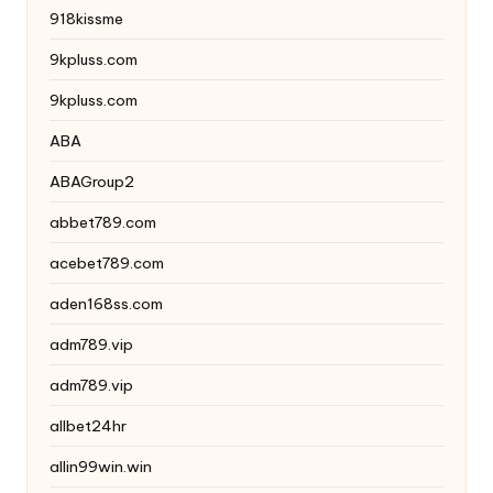
918kissme
9kpluss.com
9kpluss.com
ABA
ABAGroup2
abbet789.com
acebet789.com
aden168ss.com
adm789.vip
adm789.vip
allbet24hr
allin99win.win