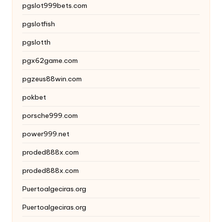
pgslot999bets.com
pgslotfish
pgslotth
pgx62game.com
pgzeus88win.com
pokbet
porsche999.com
power999.net
proded888x.com
proded888x.com
Puertoalgeciras.org
Puertoalgeciras.org