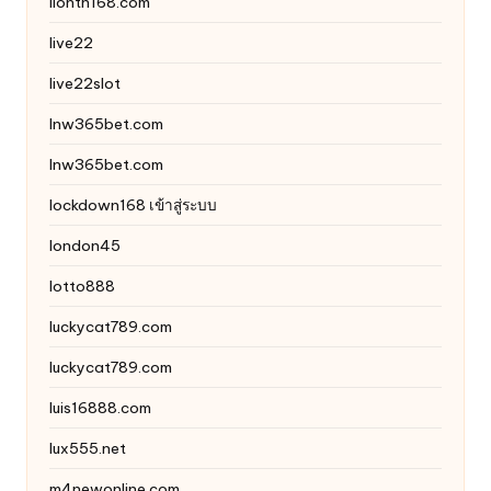
lionth168.com
live22
live22slot
lnw365bet.com
lnw365bet.com
lockdown168 เข้าสู่ระบบ
london45
lotto888
luckycat789.com
luckycat789.com
luis16888.com
lux555.net
m4newonline.com