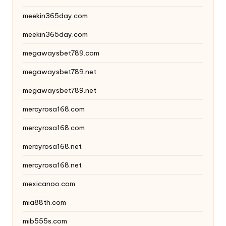
meekin365day.com
meekin365day.com
megawaysbet789.com
megawaysbet789.net
megawaysbet789.net
mercyrosa168.com
mercyrosa168.com
mercyrosa168.net
mercyrosa168.net
mexicanoo.com
mia88th.com
mib555s.com