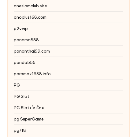
onesiamclub.site
onoplus168.com
p2vvip
panama888
pananthai99.com
panda555
paramax1688.info
PG
PG Slot
PG Slot เว็บใหม่
pg SuperGame
pg718