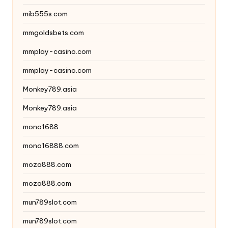
mib555s.com
mmgoldsbets.com
mmplay-casino.com
mmplay-casino.com
Monkey789.asia
Monkey789.asia
mono1688
mono16888.com
moza888.com
moza888.com
mun789slot.com
mun789slot.com