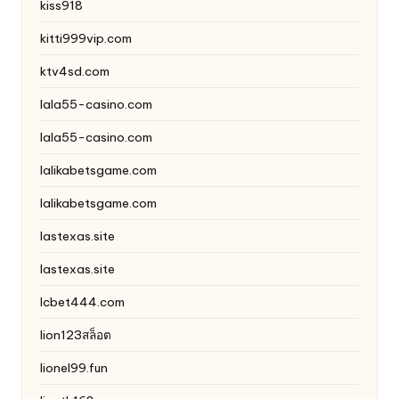
kiss918
kitti999vip.com
ktv4sd.com
lala55-casino.com
lala55-casino.com
lalikabetsgame.com
lalikabetsgame.com
lastexas.site
lastexas.site
lcbet444.com
lion123สล็อต
lionel99.fun