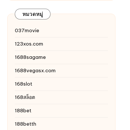
หมวดหมู่
037movie
123xos.com
1688sagame
1688vegasx.com
168slot
168สล็อต
188bet
188betth