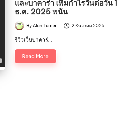
และบาคาร่า เพิ่มกำไรวันต่อวัน 1
ธ.ค. 2025 พนัน
By
Alan Turner
2 ธันวาคม 2025
Posted
by
รีวิวเว็บบาคาร่…
Read More