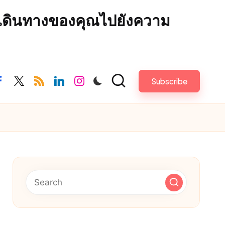
รเดินทางของคุณไปยังความ
Subscribe
acebook.com
twitter.com
rss.com
linkedin.com
instagram.com