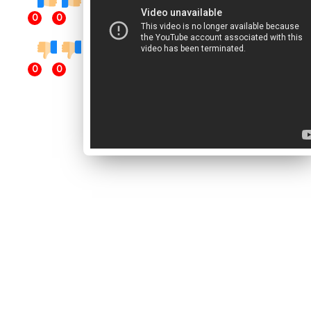
0
0
0
0