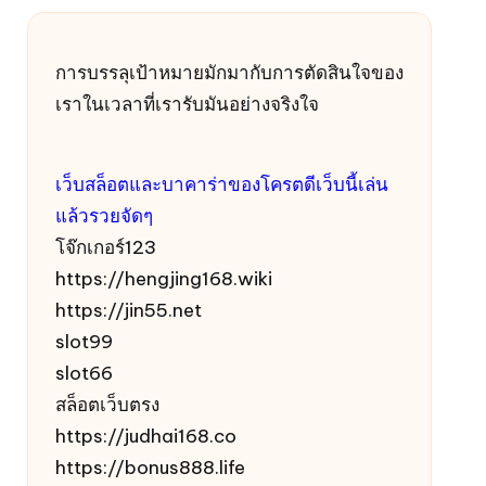
การบรรลุเป้าหมายมักมากับการตัดสินใจของ
เราในเวลาที่เรารับมันอย่างจริงใจ
เว็บสล็อตและบาคาร่าของโครตดีเว็บนี้เล่น
แล้วรวยจัดๆ
โจ๊กเกอร์123
https://hengjing168.wiki
https://jin55.net
slot99
slot66
สล็อตเว็บตรง
https://judhai168.co
https://bonus888.life