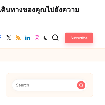
รเดินทางของคุณไปยังความ
Subscribe
acebook.com
twitter.com
rss.com
linkedin.com
instagram.com