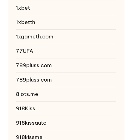
1xbet
1xbetth
1xgameth.com
77UFA
789pluss.com
789pluss.com
8lots.me
918Kiss
918kissauto
918kissme