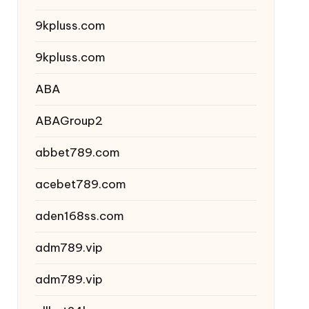
9kpluss.com
9kpluss.com
ABA
ABAGroup2
abbet789.com
acebet789.com
aden168ss.com
adm789.vip
adm789.vip