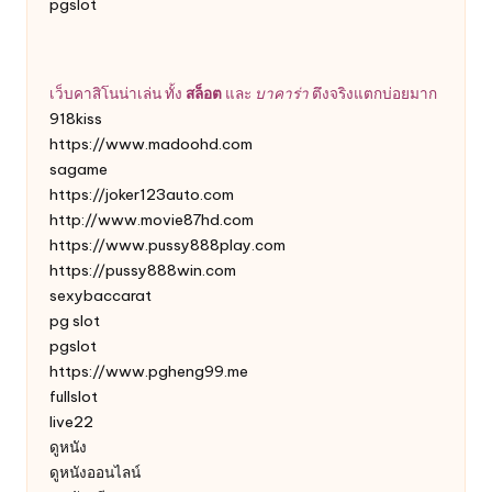
pgslot
เว็บคาสิโนน่าเล่น ทั้ง
สล็อต
และ
บาคาร่า
ตึงจริงแตกบ่อยมาก
918kiss
https://www.madoohd.com
sagame
https://joker123auto.com
http://www.movie87hd.com
https://www.pussy888play.com
https://pussy888win.com
sexybaccarat
pg slot
pgslot
https://www.pgheng99.me
fullslot
live22
ดูหนัง
ดูหนังออนไลน์