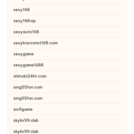
sexy168
sexy168vip
sexyauto168
sexybaccarat168.com
sexygame
sexygame1688
shinobi24hr.com
sing55fun.com
sing55fun.com
six9game
skylix99.club
skylix99.club