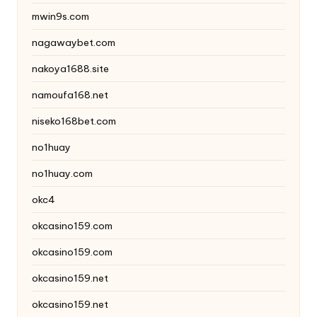
mwin9s.com
nagawaybet.com
nakoya1688.site
namoufa168.net
niseko168bet.com
no1huay
no1huay.com
okc4
okcasino159.com
okcasino159.com
okcasino159.net
okcasino159.net