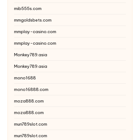
mib555s.com
mmgoldsbets.com
mmplay-casino.com
mmplay-casino.com
Monkey789.asia
Monkey789.asia
mono1688
mono16888.com
moza888.com
moza888.com
mun789slot.com
mun789slot.com