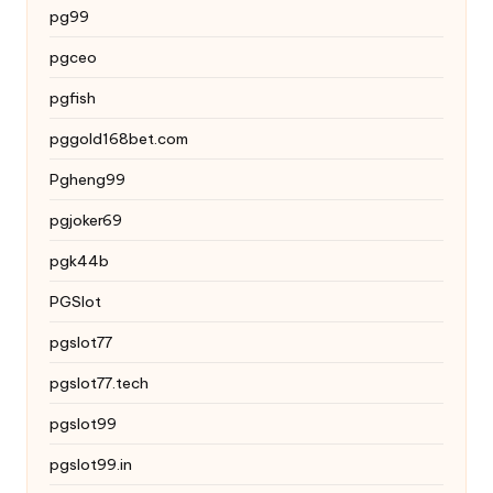
pg99
pgceo
pgfish
pggold168bet.com
Pgheng99
pgjoker69
pgk44b
PGSlot
pgslot77
pgslot77.tech
pgslot99
pgslot99.in