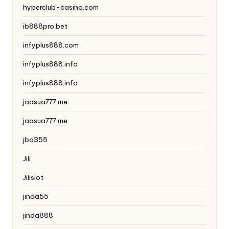
hyperclub-casino.com
ib888pro.bet
infyplus888.com
infyplus888.info
infyplus888.info
jaosua777.me
jaosua777.me
jbo355
Jili
Jilislot
jinda55
jinda888