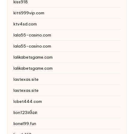
kiss918
kitti999vip.com
ktv4sd.com
lala55-casino.com
lala55-casino.com
lalikabetsgame.com
lalikabetsgame.com
lastexas.site
lastexas.site
lcbet444.com
lion123สล็อต
lionel99.fun