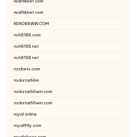
realflikbet.com
realflikbet.com
RENO88WIN.COM
rich8188.com
rich8188.net
rich8188.net
rizzbetx.com
rockstar66m
rockstar66win.com
rockstar66win.com
royal online
royal99y.com
royaleluxee.com