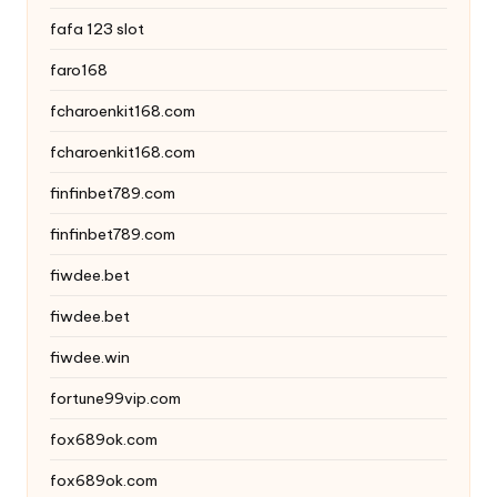
fafa 123 slot
faro168
fcharoenkit168.com
fcharoenkit168.com
finfinbet789.com
finfinbet789.com
fiwdee.bet
fiwdee.bet
fiwdee.win
fortune99vip.com
fox689ok.com
fox689ok.com