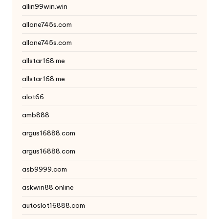
allin99win.win
allone745s.com
allone745s.com
allstar168.me
allstar168.me
alot66
amb888
argus16888.com
argus16888.com
asb9999.com
askwin88.online
autoslot16888.com