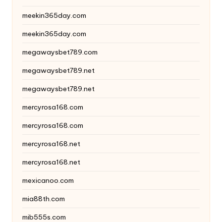
meekin365day.com
meekin365day.com
megawaysbet789.com
megawaysbet789.net
megawaysbet789.net
mercyrosa168.com
mercyrosa168.com
mercyrosa168.net
mercyrosa168.net
mexicanoo.com
mia88th.com
mib555s.com