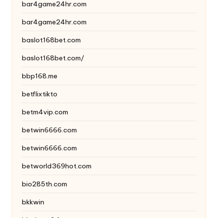
bar4game24hr.com
bar4game24hr.com
baslot168bet.com
baslot168bet.com/
bbp168.me
betflixtikto
betm4vip.com
betwin6666.com
betwin6666.com
betworld369hot.com
bio285th.com
bkkwin