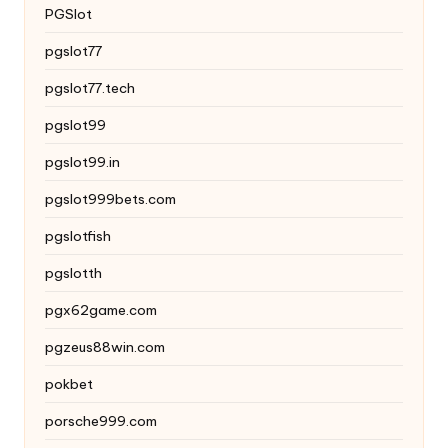
PGSlot
pgslot77
pgslot77.tech
pgslot99
pgslot99.in
pgslot999bets.com
pgslotfish
pgslotth
pgx62game.com
pgzeus88win.com
pokbet
porsche999.com