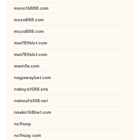
mono16888.com
moza888.com
moza888.com
mun789slot.com
mun789slot.com
mwin9s.com
nagawaybet.com
nakoya1688.site
namoufa168.net
niseko168bet.com
no1huay
no1huay.com