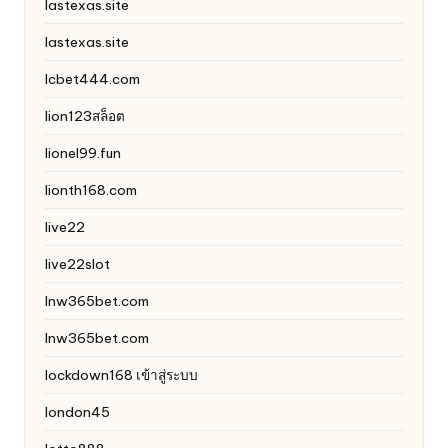
lastexas.site
lastexas.site
lcbet444.com
lion123สล็อต
lionel99.fun
lionth168.com
live22
live22slot
lnw365bet.com
lnw365bet.com
lockdown168 เข้าสู่ระบบ
london45