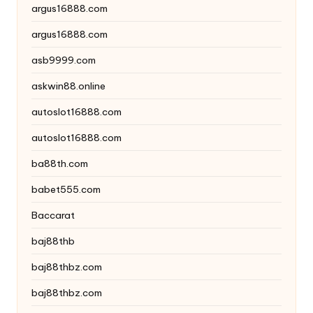
argus16888.com
argus16888.com
asb9999.com
askwin88.online
autoslot16888.com
autoslot16888.com
ba88th.com
babet555.com
Baccarat
baj88thb
baj88thbz.com
baj88thbz.com