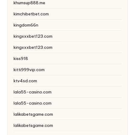
khumsup888.me
kimchibetbet.com
kingdom66n
kingxxxbet123.com
kingxxxbet123.com
kiss918
kitti999vip.com
ktv4sd.com
lala55-casino.com
lala55-casino.com
lalikabetsgame.com
lalikabetsgame.com