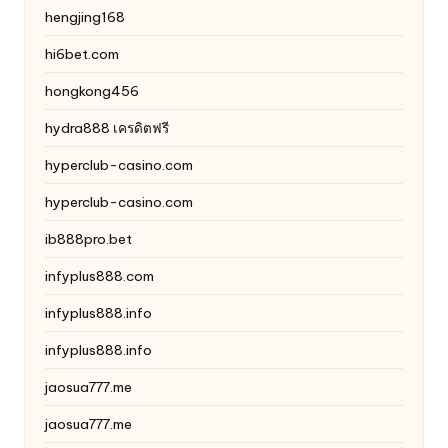
hengjing168
hi6bet.com
hongkong456
hydra888 เครดิตฟรี
hyperclub-casino.com
hyperclub-casino.com
ib888pro.bet
infyplus888.com
infyplus888.info
infyplus888.info
jaosua777.me
jaosua777.me