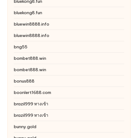
bluekong8.fun
bluekong8.fun
bluewin8888.info
bluewin8888.info
bng55
bombet888.win
bombet888.win
bonus888
boonlert1688.com
brazil999 ทางเข้า
brazil999 ทางเข้า
bunny.gold
bunny.gold