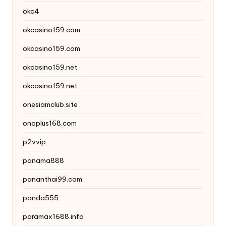
okc4
okcasino159.com
okcasino159.com
okcasino159.net
okcasino159.net
onesiamclub.site
onoplus168.com
p2vvip
panama888
pananthai99.com
panda555
paramax1688.info