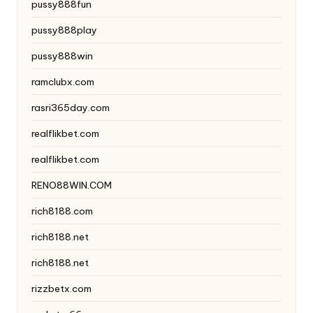
pussy888fun
pussy888play
pussy888win
ramclubx.com
rasri365day.com
realflikbet.com
realflikbet.com
RENO88WIN.COM
rich8188.com
rich8188.net
rich8188.net
rizzbetx.com