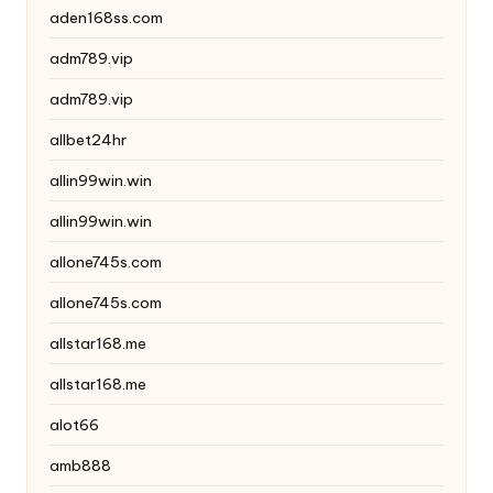
aden168ss.com
adm789.vip
adm789.vip
allbet24hr
allin99win.win
allin99win.win
allone745s.com
allone745s.com
allstar168.me
allstar168.me
alot66
amb888