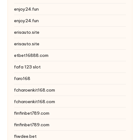
enjoy24.fun
enjoy24.fun
erisauto.site
erisauto.site
etbet16888.com
fafa 123 slot
faro168
fcharoenkit168.com
fcharoenkit168.com
finfinbet789.com
finfinbet789.com
fiwdee.bet