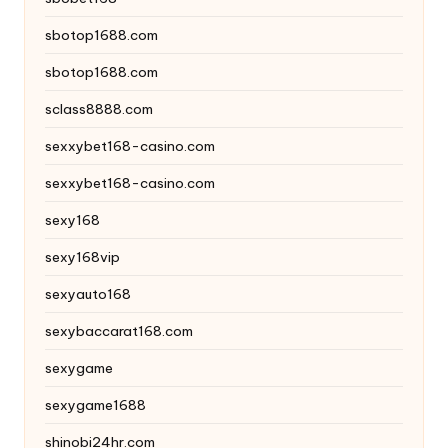
sbotop1688.com
sbotop1688.com
sclass8888.com
sexxybet168-casino.com
sexxybet168-casino.com
sexy168
sexy168vip
sexyauto168
sexybaccarat168.com
sexygame
sexygame1688
shinobi24hr.com