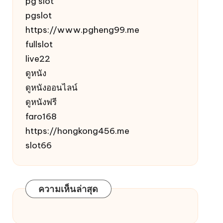
pg slot
pgslot
https://www.pgheng99.me
fullslot
live22
ดูหนัง
ดูหนังออนไลน์
ดูหนังฟรี
faro168
https://hongkong456.me
slot66
ความเห็นล่าสุด