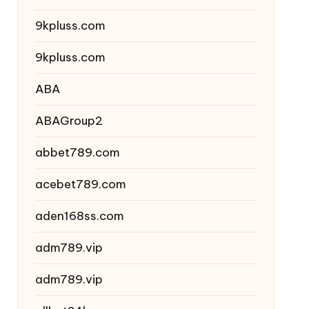
9kpluss.com
9kpluss.com
ABA
ABAGroup2
abbet789.com
acebet789.com
aden168ss.com
adm789.vip
adm789.vip