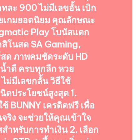
บาทละ 900 ไม่มีเลขอั้น เบิก
่ายเกมยอดนิยม คุณลักษณะ
agmatic Play โบนัสแตก
คาสิโนสด SA Gaming,
์สด ภาพคมชัดระดับ HD
้ำดี ครบทุกลีก หวย
่มีเลขกลั้น วิธีใช้
ิดประโยชน์สูงสุด 1.
ช้ BUNNY เครดิตฟรี เพื่อ
จริง จะช่วยให้คุณเข้าใจ
สสำหรับการทำเงิน 2. เลือก