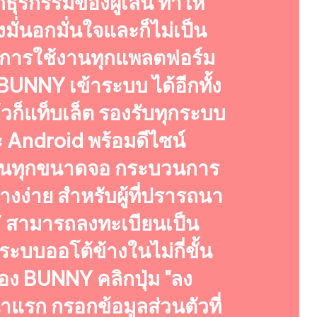
็ธุรกรรมของผู้เล่น ทำให้
มั่นอกมั่นใจและก็ไม่เป็น
บการใช้งานทุกแพลตฟอร์ม
 BUNNY เข้าระบบ ได้อีกทั้ง
้วก็แท็บเล็ต รองรับทุกระบบ
ละ Android พร้อมดีไซน์
ดีในทุกขนาดจอ กระบวนการ
งง่าย สำหรับผู้ที่ปรารถนา
NY สามารถลงทะเบียนเป็น
ะบบออโต้ข้างในไม่กี่ขั้น
ของ BUNNY คลิกปุ่ม "ลง
้าแรก กรอกข้อมูลส่วนตัวที่