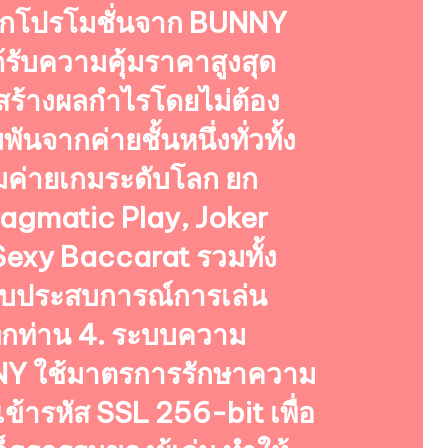
 ทุกโปรโมชั่นจาก BUNNY
ด้รับความคุ้มราคาสูงสุด
สร้างผลกำไรโดยไม่ต้อง
นจากค่ายชั้นหนึ่งทั่วทั้ง
มค่ายเกมระดับโลก ยก
Pragmatic Play, Joker
exy Baccarat รวมทั้ง
อบประสบการณ์การเล่น
ทุกท่าน 4. ระบบความ
UNNY ใช้มาตรการรักษาความ
เข้ารหัส SSL 256-bit เพื่อ