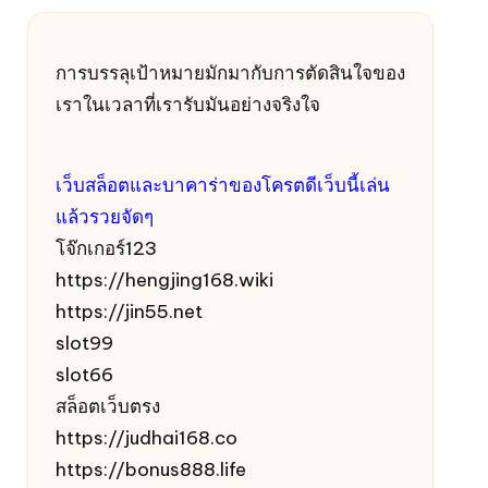
การบรรลุเป้าหมายมักมากับการตัดสินใจของ
เราในเวลาที่เรารับมันอย่างจริงใจ
เว็บสล็อตและบาคาร่าของโครตดีเว็บนี้เล่น
แล้วรวยจัดๆ
โจ๊กเกอร์123
https://hengjing168.wiki
https://jin55.net
slot99
slot66
สล็อตเว็บตรง
https://judhai168.co
https://bonus888.life