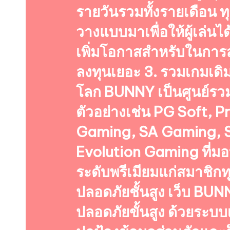
รายวันรวมทั้งรายเดือน
วางแบบมาเพื่อให้ผู้เล่นไ
เพิ่มโอกาสสำหรับในการ
ลงทุนเยอะ 3. รวมเกมเดิมพั
โลก BUNNY เป็นศูนย์รว
ตัวอย่างเช่น PG Soft, 
Gaming, SA Gaming, S
Evolution Gaming ที่ม
ระดับพรีเมียมแก่สมาชิก
ปลอดภัยชั้นสูง เว็บ B
ปลอดภัยขั้นสูง ด้วยระบบ