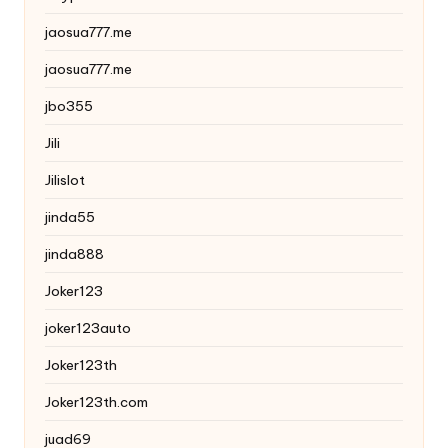
jaosua777.me
jaosua777.me
jbo355
Jili
Jilislot
jinda55
jinda888
Joker123
joker123auto
Joker123th
Joker123th.com
juad69