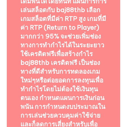
เดิมพันได้โดยทันที แผนการการ
เล่นสล็อตกับ baj88thb เลือก
เกมสล็อตที่มีค่า RTP สูง เกมที่มี
ค่า RTP (Return to Player)
มากกว่า 95% จะช่วยเพิ่มช่อง
ทางการทำกำไรได้ในระยะยาว
ใช้เครดิตฟรีเพื่อสร้างกำไร
baj88thb เครดิตฟรี เป็นช่อง
ทางที่ดีสำหรับการทดลองเกม
ใหม่ๆหรือต่อยอดการลงทุนเพื่อ
ทำกำไรโดยไม่ต้องใช้เงินทุน
ตนเอง กำหนดแผนการเงินก่อน
พนัน การกำหนดงบประมาณใน
การเล่นช่วยควบคุมค่าใช้จ่าย
และก็ลดการเสี่ยงสำหรับเพื่อ