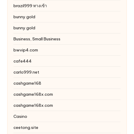
brazil999 ทางเข้า
bunny.gold
bunny.gold
Business, Small Business
bwvip4.com
cafe444
carlo999.net
cashgame168
cashgame168x.com
cashgame168x.com
Casino
ceetong.site