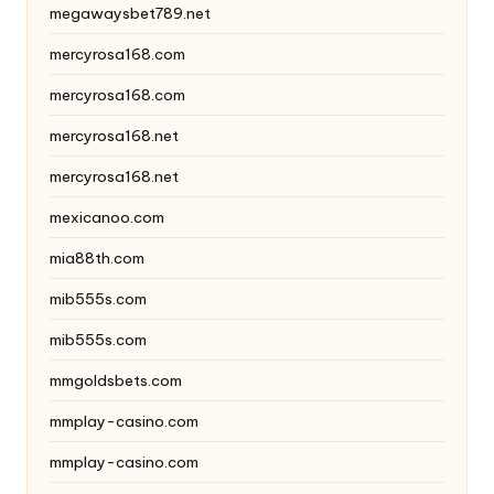
megawaysbet789.net
mercyrosa168.com
mercyrosa168.com
mercyrosa168.net
mercyrosa168.net
mexicanoo.com
mia88th.com
mib555s.com
mib555s.com
mmgoldsbets.com
mmplay-casino.com
mmplay-casino.com