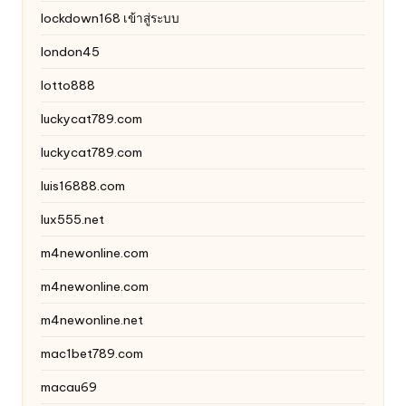
lockdown168 เข้าสู่ระบบ
london45
lotto888
luckycat789.com
luckycat789.com
luis16888.com
lux555.net
m4newonline.com
m4newonline.com
m4newonline.net
mac1bet789.com
macau69