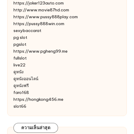
https://joker123auto.com
http://www.movie87hd.com
https://www.pussy888play.com
https://pussy888win.com
sexybaccarat
pg slot
pgslot
https://www.pgheng99.me
fullslot
live22
ดูหนัง
ดูหนังออนไลน์
ดูหนังฟรี
faro168
https://hongkong456.me
slot66
ความเห็นล่าสุด