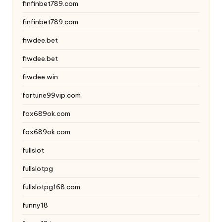
finfinbet789.com
finfinbet789.com
fiwdee.bet
fiwdee.bet
fiwdee.win
fortune99vip.com
fox689ok.com
fox689ok.com
fullslot
fullslotpg
fullslotpg168.com
funny18