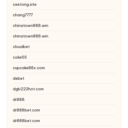
ceetong.site
chang7777
chinatown888.win
chinatown888.win
cloudbet
coke55
cupcake88x.com
debet
dgb222hot.com
dr888
dr888bet.com
dr888bet.com