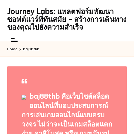
Journey Labs: แพลตฟอร์มพัฒนา
ซอฟต์แวร์ที่ทันสมัย - สร้างการเดินทาง
ของคุณไปยังความสำเร็จ
Home
baj88thb
baj88thb คือเว็บไซต์สล็อต
ออนไลน์ที่มอบประสบการณ์
การเล่นเกมออนไลน์แบบครบ
วงจร ไม่ว่าจะเป็นเกมสล็อตแตก
ง่าย คาสิโนสด หรือเกมพนันรูป