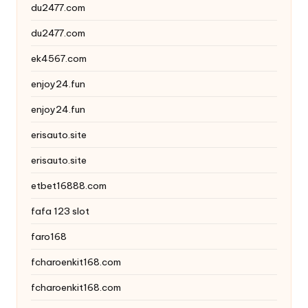
du2477.com
du2477.com
ek4567.com
enjoy24.fun
enjoy24.fun
erisauto.site
erisauto.site
etbet16888.com
fafa 123 slot
faro168
fcharoenkit168.com
fcharoenkit168.com