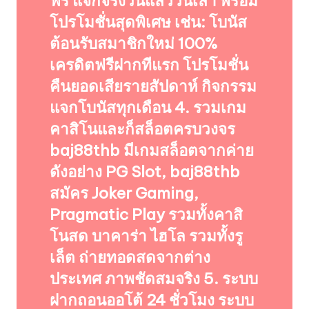
ฟรี แจกจริงวันแล้ววันเล่า พร้อม
โปรโมชั่นสุดพิเศษ เช่น: โบนัส
ต้อนรับสมาชิกใหม่ 100%
เครดิตฟรีฝากทีแรก โปรโมชั่น
คืนยอดเสียรายสัปดาห์ กิจกรรม
แจกโบนัสทุกเดือน 4. รวมเกม
คาสิโนและก็สล็อตครบวงจร
baj88thb มีเกมสล็อตจากค่าย
ดังอย่าง PG Slot,
baj88thb
สมัคร
Joker Gaming,
Pragmatic Play รวมทั้งคาสิ
โนสด บาคาร่า ไฮโล รวมทั้งรู
เล็ต ถ่ายทอดสดจากต่าง
ประเทศ ภาพชัดสมจริง 5. ระบบ
ฝากถอนออโต้ 24 ชั่วโมง ระบบ