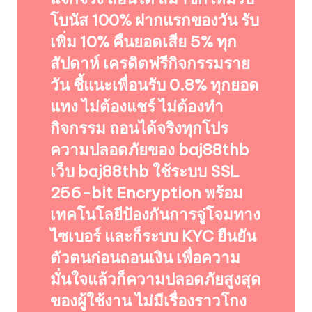
โบนัส 100% ฝากแรกของวัน รับ
เพิ่ม 10% คืนยอดเสีย 5% ทุก
สัปดาห์ เครดิตฟรีกิจกรรมราย
วัน ชี้แนะเพื่อนรับ 0.8% ทุกยอด
แทง ไม่ต้องแชร์ ไม่ต้องทำ
กิจกรรม ถอนได้จริงทุกโปร
ความปลอดภัยของ baj88thb
เว็บ baj88thb ใช้ระบบ SSL
256-bit Encryption พร้อม
เทคโนโลยีป้องกันการจู่โจมทาง
ไซเบอร์ และก็ระบบ KYC ยืนยัน
ตัวตนก่อนถอนเงิน เพื่อความ
มั่นใจแล้วก็ความปลอดภัยสูงสุด
ของผู้ใช้งาน ไม่มีเรื่องราวโกง