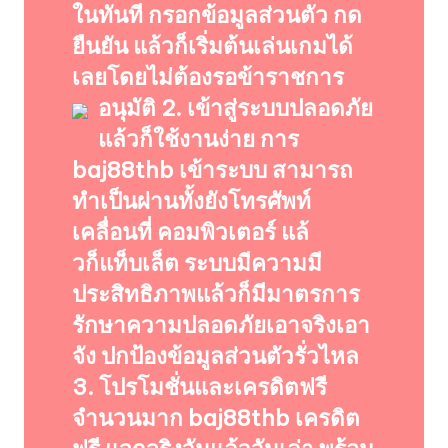
ในทันที กรอกข้อมูลส่วนตัว กด
ยืนยัน แล้วก็เริ่มต้นเล่นเกมได้
เลยโดยไม่ต้องรอข้าราชการ
อนุมัติ
2. เข้าสู่ระบบปลอดภัย
แล้วก็ใช้งานง่าย การ
baj88thb เข้าระบบ สามารถ
ทำเป็นผ่านทั้งยังโทรศัพท์
เคลื่อนที่ คอมพิวเตอร์ แล้
วก็แท็บเล็ต ระบบมีความมี
ประสิทธิภาพแล้วก็มีมาตรการ
รักษาความปลอดภัยเอาจริงเอา
จัง ปกป้องข้อมูลส่วนตัวรั่วไหล
3. โปรโมชั่นและเครดิตฟรี
จำนวนมาก
baj88thb
เครดิต