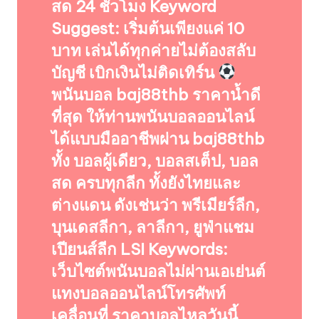
สด 24 ชั่วโมง Keyword
Suggest: เริ่มต้นเพียงแค่ 10
บาท เล่นได้ทุกค่ายไม่ต้องสลับ
บัญชี เบิกเงินไม่ติดเทิร์น
พนันบอล baj88thb ราคาน้ำดี
ที่สุด ให้ท่านพนันบอลออนไลน์
ได้แบบมืออาชีพผ่าน baj88thb
ทั้ง บอลผู้เดียว, บอลสเต็ป, บอล
สด ครบทุกลีก ทั้งยังไทยและ
ต่างแดน ดังเช่นว่า พรีเมียร์ลีก,
บุนเดสลีกา, ลาลีกา, ยูฟ่าแชม
เปียนส์ลีก LSI Keywords:
เว็บไซต์พนันบอลไม่ผ่านเอเย่นต์
แทงบอลออนไลน์โทรศัพท์
เคลื่อนที่ ราคาบอลไหลวันนี้