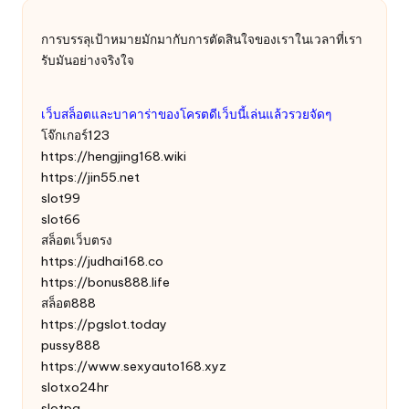
การบรรลุเป้าหมายมักมากับการตัดสินใจของเราในเวลาที่เรา
รับมันอย่างจริงใจ
เว็บสล็อตและบาคาร่าของโครตดีเว็บนี้เล่นแล้วรวยจัดๆ
โจ๊กเกอร์123
https://hengjing168.wiki
https://jin55.net
slot99
slot66
สล็อตเว็บตรง
https://judhai168.co
https://bonus888.life
สล็อต888
https://pgslot.today
pussy888
https://www.sexyauto168.xyz
slotxo24hr
slotpg