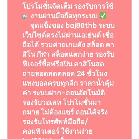
โปรโมชั่นจัดเต็ม รองรับการใช้
งานผ่านมือถือทุกระบบ
จุดแข็งของ baj88thb ระบบ
เว็บไซต์ตรงไม่ผ่านเอเย่นต์ เชื่อ
ถือได้ รวมค่ายเกมดัง สล็อต คา
สิโน กีฬา สล็อตแตกง่าย รองรับ
ฟีเจอร์ซื้อฟรีสปิน คาสิโนสด
ถ่ายทอดสดตลอด 24 ชั่วโมง
แทงบอลครบทุกลีก ราคาน้ำคุ้ม
ค่า ระบบฝาก-ถอนอัตโนมัติ
รองรับวอเลท โปรโมชั่นมา
กมาย ไม่ต้องแชร์ ถอนได้จริง
รองรับโทรศัพท์มือถือ/
คอมพิวเตอร์ ใช้งานง่าย