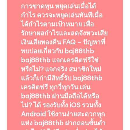
การขาดทุน หยุดเล่นเมื่อได้
กำไร ควรจะหยุดเล่นทันทีเมื่อ
ได้กำไรตามเป้าหมาย เพื่อ
รักษาผลกำไรและลดจังหวะเสีย
เงินเสียทองคืน FAQ – ปัญหาที่
พบบ่อยเกี่ยวกับ baj88thb
baj88thb แจกเครดิตฟรีใช่
หรือไม่? แจกจริง สมาชิกใหม่
แล้วก็เก่ามีสิทธิ์รับ baj88thb
เครดิตฟรี ทุกวี่ทุกวัน เล่น
baj88thb ผ่านมือถือได้หรือ
ไม่? ได้ รองรับทั้ง iOS รวมทั้ง
Android ใช้งานง่ายสะดวกทุก
แห่ง baj88thb ฝากถอนขั้นต่ำ