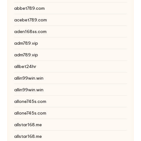
abbet789.com
acebet789.com
aden168ss.com
adm789.vip
adm789.vip
allbet24hr
allin99win.win
allin99win.win
allone745s.com
allone745s.com
allstar168.me
allstar168.me