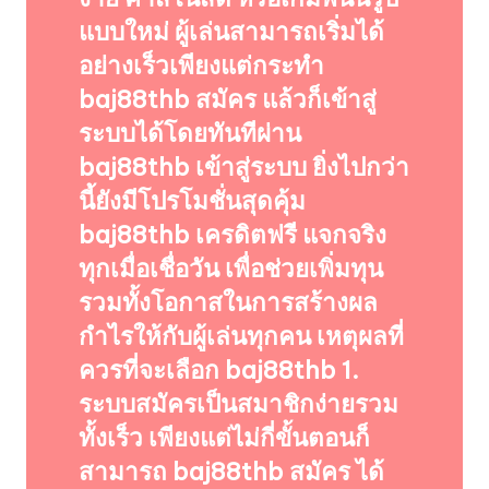
แบบใหม่ ผู้เล่นสามารถเริ่มได้
อย่างเร็วเพียงแต่กระทำ
baj88thb สมัคร แล้วก็เข้าสู่
ระบบได้โดยทันทีผ่าน
baj88thb เข้าสู่ระบบ ยิ่งไปกว่า
นี้ยังมีโปรโมชั่นสุดคุ้ม
baj88thb เครดิตฟรี แจกจริง
ทุกเมื่อเชื่อวัน เพื่อช่วยเพิ่มทุน
รวมทั้งโอกาสในการสร้างผล
กำไรให้กับผู้เล่นทุกคน เหตุผลที่
ควรที่จะเลือก baj88thb 1.
ระบบสมัครเป็นสมาชิกง่ายรวม
ทั้งเร็ว เพียงแต่ไม่กี่ขั้นตอนก็
สามารถ
baj88thb สมัคร
ได้