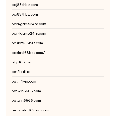
baj88thbz.com
baj88thbz.com
bar4game24hr.com
bar4game24hr.com
baslot168bet.com
baslot168bet.com/
bbp168.me
betflixtikto
betm4vip.com
betwin6666.com
betwin6666.com
betworld369hot.com