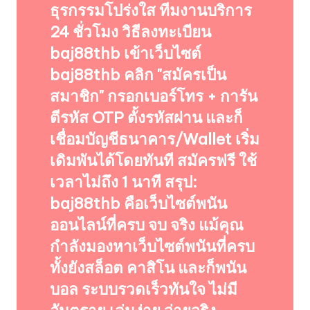
ธุรกรรมโปร่งใส ทีมงานบริการ
24 ชั่วโมง วิธีลงทะเบียน
baj88thb เข้าเว็บไซต์
baj88thb คลิก "สมัครเป็น
สมาชิก" กรอกเบอร์โทร + การัน
ตีรหัส OTP ตั้งรหัสผ่าน และก็
เชื่อมบัญชีธนาคาร/Wallet เริ่ม
เดิมพันได้โดยทันที สมัครฟรี ใช้
เวลาไม่ถึง 1 นาที สรุป:
baj88thb คือเว็บไซต์พนัน
ออนไลน์ที่ครบ จบ จริง แม้คุณ
กำลังมองหาเว็บไซต์พนันที่ครบ
ทั้งยังสล็อต คาสิโน และก็พนัน
บอล ระบบรวดเร็วทันใจ ไม่มี