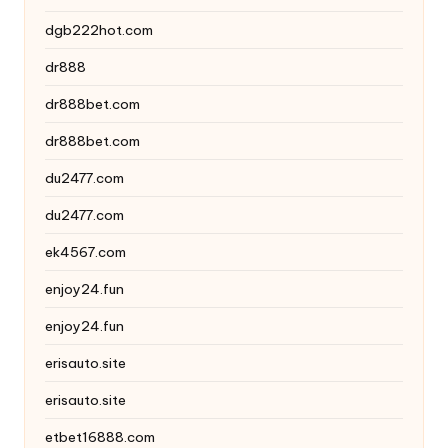
dgb222hot.com
dr888
dr888bet.com
dr888bet.com
du2477.com
du2477.com
ek4567.com
enjoy24.fun
enjoy24.fun
erisauto.site
erisauto.site
etbet16888.com