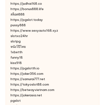
https://judhai168.co
https://bonus888.life
สล็อต888
https://pgslot.today
pussy888
https://www.sexyauto168.xyz
slotxo24hr
slotpg
หนังโป๊ไทย
1xbetth
funny18
kiss918
https://pgslotth.io
https://joker356.com
https://samurai777.net
https://tokyoslot88.com
https://betwayvietnam.com
https://jokerasia.net
pgslot