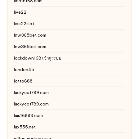
lionth168.com
live22
live22slot
lnw365bet.com
lnw365bet.com
lockdown168 เข้าสู่ระบบ
london45
lotto888
luckycat789.com
luckycat789.com
luis16888.com
lux555.net
m4newonline.com