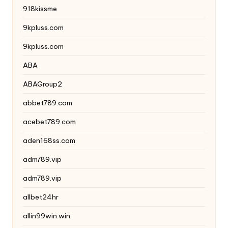
918kissme
9kpluss.com
9kpluss.com
ABA
ABAGroup2
abbet789.com
acebet789.com
aden168ss.com
adm789.vip
adm789.vip
allbet24hr
allin99win.win