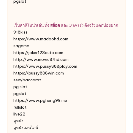
pgslot
เว็บคาสิโนน่าเล่น ทั้ง
สล็อต
และ
บาคาร่า
ตึงจริงแตกบ่อยมาก
918kiss
https://www.madoohd.com
sagame
https://joker123auto.com
http://www.movie87hd.com
https://www.pussy888play.com
https://pussy888win.com
sexybaccarat
pg slot
pgslot
https://www.pgheng99.me
fullslot
live22
ดูหนัง
ดูหนังออนไลน์