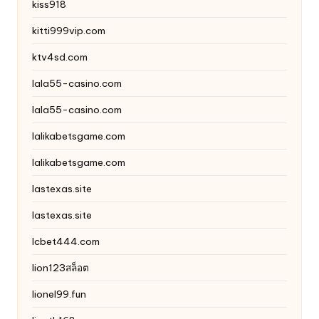
kiss918
kitti999vip.com
ktv4sd.com
lala55-casino.com
lala55-casino.com
lalikabetsgame.com
lalikabetsgame.com
lastexas.site
lastexas.site
lcbet444.com
lion123สล็อต
lionel99.fun