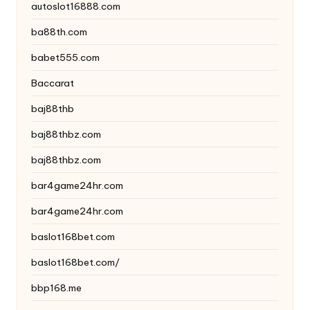
autoslot16888.com
ba88th.com
babet555.com
Baccarat
baj88thb
baj88thbz.com
baj88thbz.com
bar4game24hr.com
bar4game24hr.com
baslot168bet.com
baslot168bet.com/
bbp168.me