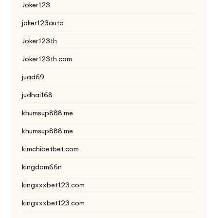
Joker123
joker123auto
Joker123th
Joker123th.com
juad69
judhai168
khumsup888.me
khumsup888.me
kimchibetbet.com
kingdom66n
kingxxxbet123.com
kingxxxbet123.com