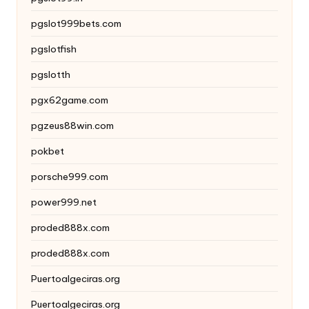
pgslot999bets.com
pgslotfish
pgslotth
pgx62game.com
pgzeus88win.com
pokbet
porsche999.com
power999.net
proded888x.com
proded888x.com
Puertoalgeciras.org
Puertoalgeciras.org