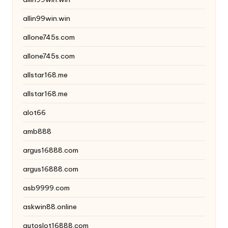
allin99win.win
allone745s.com
allone745s.com
allstar168.me
allstar168.me
alot66
amb888
argus16888.com
argus16888.com
asb9999.com
askwin88.online
autoslot16888.com