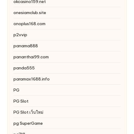
okcasino159.net
onesiamclub.site
onoplus168.com
p2vvip
panama888
pananthai99.com
panda555
paramax1688.info
PG
PG Slot
PG Slot เว็บใหม่
pg SuperGame