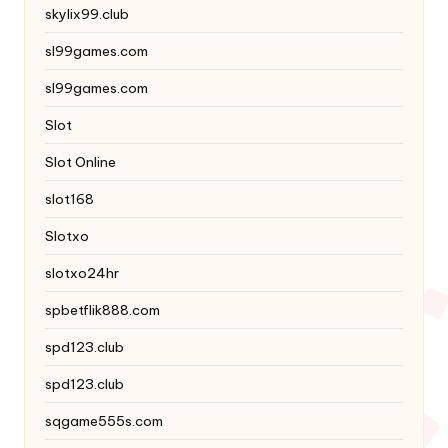
skylix99.club
sl99games.com
sl99games.com
Slot
Slot Online
slot168
Slotxo
slotxo24hr
spbetflik888.com
spd123.club
spd123.club
sqgame555s.com