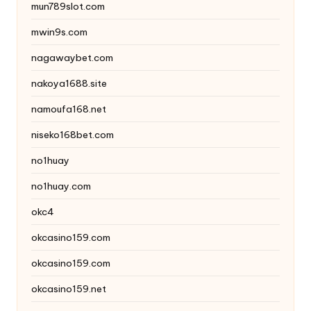
mun789slot.com
mwin9s.com
nagawaybet.com
nakoya1688.site
namoufa168.net
niseko168bet.com
no1huay
no1huay.com
okc4
okcasino159.com
okcasino159.com
okcasino159.net