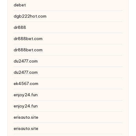
debet
dgb222hot.com
dr888
dr888bet.com
dr888bet.com
du2477.com
du2477.com
ek4567.com
enjoy24.fun
enjoy24.fun
erisauto.site
erisauto.site