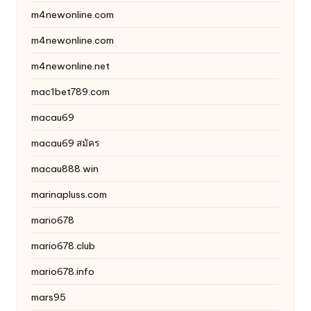
m4newonline.com
m4newonline.com
m4newonline.net
mac1bet789.com
macau69
macau69 สมัคร
macau888.win
marinapluss.com
mario678
mario678.club
mario678.info
mars95