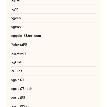
pg718
pg99
pgceo
pgfish
pggold168bet.com
Pgheng99
pgjoker69
pgk44b
PGSlot
pgslot77
pgslot77.tech
pgslot99
pgslot99.in