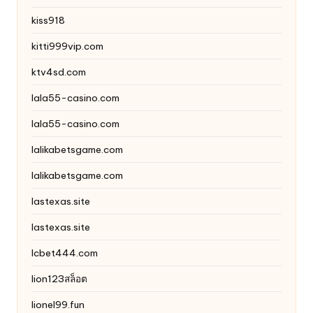
kiss918
kitti999vip.com
ktv4sd.com
lala55-casino.com
lala55-casino.com
lalikabetsgame.com
lalikabetsgame.com
lastexas.site
lastexas.site
lcbet444.com
lion123สล็อต
lionel99.fun