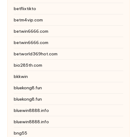
betflixtikto
betm4vip.com
betwin6666.com
betwin6666.com
betworld369hot.com
bio285th.com
bkkwin
bluekong8.fun
bluekong8.fun
bluewin8888.info
bluewin8888.info
bng55