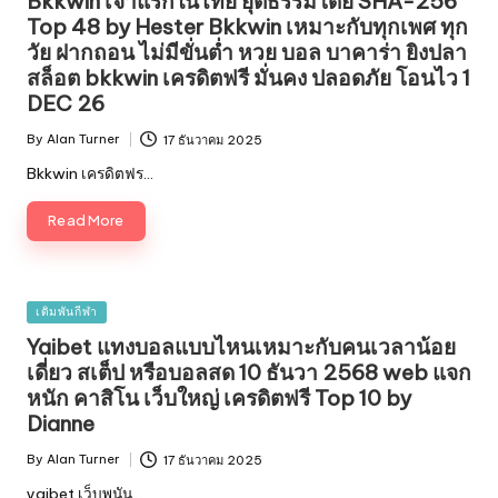
Bkkwin เจ้าแรกในไทย ยุติธรรมโดย SHA-256
Top 48 by Hester Bkkwin เหมาะกับทุกเพศ ทุก
วัย ฝากถอน ไม่มีขั่นต่ำ หวย บอล บาคาร่า ยิงปลา
สล็อต bkkwin เครดิตฟรี มั่นคง ปลอดภัย โอนไว 1
DEC 26
By
Alan Turner
17 ธันวาคม 2025
Posted
by
Bkkwin เครดิตฟร…
Read More
Posted
เดิมพันกีฬา
in
Yaibet แทงบอลแบบไหนเหมาะกับคนเวลาน้อย
เดี่ยว สเต็ป หรือบอลสด 10 ธันวา 2568 web แจก
หนัก คาสิโน เว็บใหญ่ เครดิตฟรี Top 10 by
Dianne
By
Alan Turner
17 ธันวาคม 2025
Posted
by
yaibet เว็บพนัน…