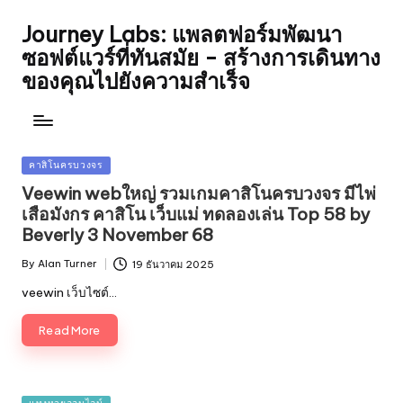
Journey Labs: แพลตฟอร์มพัฒนา
ซอฟต์แวร์ที่ทันสมัย - สร้างการเดินทาง
ของคุณไปยังความสำเร็จ
Posted
คาสิโนครบวงจร
in
Veewin webใหญ่ รวมเกมคาสิโนครบวงจร มีไพ่
เสือมังกร คาสิโน เว็บแม่ ทดลองเล่น Top 58 by
Beverly 3 November 68
By
Alan Turner
19 ธันวาคม 2025
Posted
by
veewin เว็บไซต์…
Read More
Posted