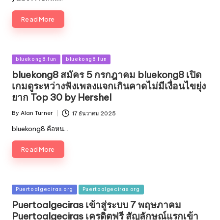
Read More
Posted
bluekong8.fun
bluekong8.fun
in
bluekong8 สมัคร 5 กรกฎาคม bluekong8 เปิด
เกมดูระหว่างฟังเพลงแจกเกินคาดไม่มีเงื่อนไขยุ่ง
ยาก Top 30 by Hershel
By
Alan Turner
17 ธันวาคม 2025
Posted
by
bluekong8 คือหน…
Read More
Posted
Puertoalgeciras.org
Puertoalgeciras.org
in
Puertoalgeciras เข้าสู่ระบบ 7 พฤษภาคม
Puertoalgeciras เครดิตฟรี สัญลักษณ์แรกเข้า