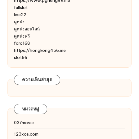
https://www.pgheng99.me
fullslot
live22
ดูหนัง
ดูหนังออนไลน์
ดูหนังฟรี
faro168
https://hongkong456.me
slot66
ความเห็นล่าสุด
หมวดหมู่
037movie
123xos.com