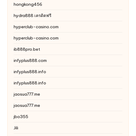
hongkong456
hydra888 เครดิตฟรี
hyperclub-casino.com
hyperclub-casino.com
ib888pro.bet
infyplus888.com
infyplus888.info
infyplus888.info
jaosua777.me
jaosua777.me
jbo355
Jili