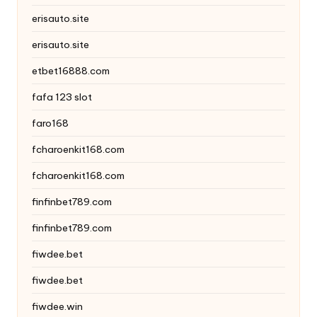
erisauto.site
erisauto.site
etbet16888.com
fafa 123 slot
faro168
fcharoenkit168.com
fcharoenkit168.com
finfinbet789.com
finfinbet789.com
fiwdee.bet
fiwdee.bet
fiwdee.win