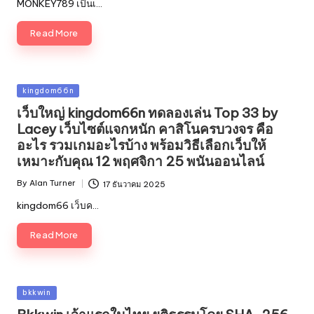
MONKEY789 เป็นเ…
Read More
Posted
kingdom66n
in
เว็บใหญ่ kingdom66n ทดลองเล่น Top 33 by
Lacey เว็บไซต์แจกหนัก คาสิโนครบวงจร คือ
อะไร รวมเกมอะไรบ้าง พร้อมวิธีเลือกเว็บให้
เหมาะกับคุณ 12 พฤศจิกา 25 พนันออนไลน์
By
Alan Turner
17 ธันวาคม 2025
Posted
by
kingdom66 เว็บค…
Read More
Posted
bkkwin
in