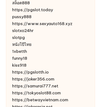
สล็อต888
https://pgslot.today
pussy888
https://www.sexyauto168.xyz
slotxo24hr
slotpg
หนังโป๊ไทย
1xbetth
funny18
kiss918
https://pgslotth.io
https://joker356.com
https://samurai777.net
https://tokyoslot88.com
https://betwayvietnam.com
https://jokerasia.net