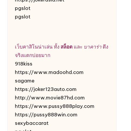
pgslot
pgslot
เว็บคาสิโนน่าเล่น ทั้ง
สล็อต
และ
บาคาร่า
ตึง
จริงแตกบ่อยมาก
918kiss
https://www.madoohd.com
sagame
https://joker123auto.com
http://www.movie87hd.com
https://www.pussy888play.com
https://pussy888win.com
sexybaccarat