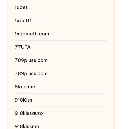
1xbet
1xbetth
1xgameth.com
77UFA
789pluss.com
789pluss.com
8lots.me
918Kiss
918kissauto
918kissme