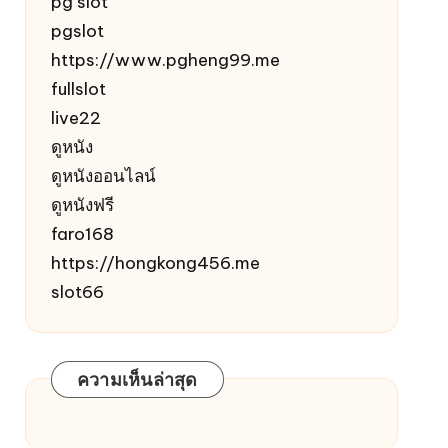
pg slot
pgslot
https://www.pgheng99.me
fullslot
live22
ดูหนัง
ดูหนังออนไลน์
ดูหนังฟรี
faro168
https://hongkong456.me
slot66
ความเห็นล่าสุด