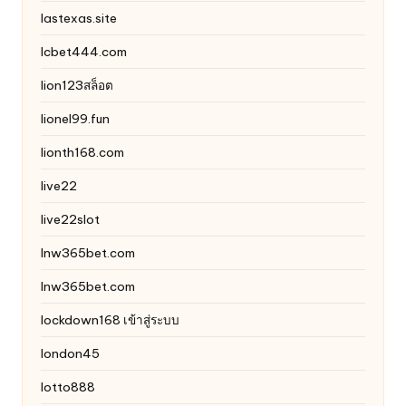
lastexas.site
lcbet444.com
lion123สล็อต
lionel99.fun
lionth168.com
live22
live22slot
lnw365bet.com
lnw365bet.com
lockdown168 เข้าสู่ระบบ
london45
lotto888