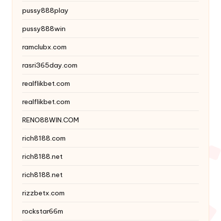
pussy888play
pussy888win
ramclubx.com
rasri365day.com
realflikbet.com
realflikbet.com
RENO88WIN.COM
rich8188.com
rich8188.net
rich8188.net
rizzbetx.com
rockstar66m