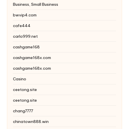
Business, Small Business
bwvip4.com
cafe444
carlo999.net
cashgame168
cashgame168x.com
cashgame168x.com
Casino
ceetong.site
ceetong.site
chang7777
chinatown888.win