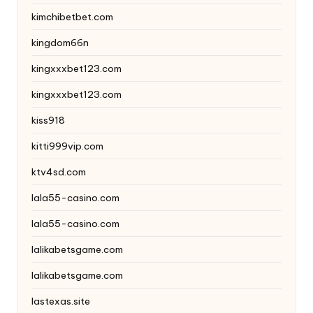
kimchibetbet.com
kingdom66n
kingxxxbet123.com
kingxxxbet123.com
kiss918
kitti999vip.com
ktv4sd.com
lala55-casino.com
lala55-casino.com
lalikabetsgame.com
lalikabetsgame.com
lastexas.site