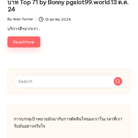
บาท Top 71 by Bonny pgslot99.world 13 ต.ค.
24
By
Alan Turner
13 ตุลาคม 2024
Posted
by
บริการดีๆจากเรา…
Read More
การบรรลุเป้าหมายมักมากับการตัดสินใจของเราในเวลาที่เรา
รับมันอย่างจริงใจ