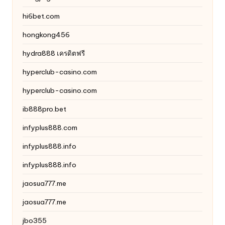
hi6bet.com
hongkong456
hydra888 เครดิตฟรี
hyperclub-casino.com
hyperclub-casino.com
ib888pro.bet
infyplus888.com
infyplus888.info
infyplus888.info
jaosua777.me
jaosua777.me
jbo355