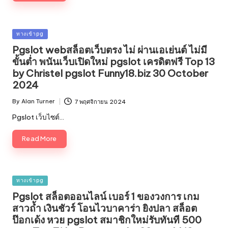
Posted
ทางเข้าpg
in
Pgslot webสล็อตเว็บตรง ไม่ ผ่านเอเย่นต์ ไม่มี
ขั้นต่ำ พนันเว็บเปิดใหม่ pgslot เครดิตฟรี Top 13
by Christel pgslot Funny18.biz 30 October
2024
By
Alan Turner
7 พฤศจิกายน 2024
Posted
by
Pgslot เว็บไซต์…
Read More
Posted
ทางเข้าpg
in
Pgslot สล็อตออนไลน์ เบอร์ 1 ของวงการ เกม
สาวถ้ำ เงินชัวร์ โอนไวบาคาร่า ยิงปลา สล็อต
ป๊อกเด้ง หวย pgslot สมาชิกใหม่รับทันที 500