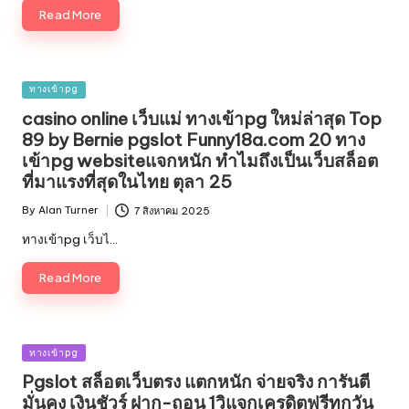
Read More
Posted
ทางเข้าpg
in
casino online เว็บแม่ ทางเข้าpg ใหม่ล่าสุด Top
89 by Bernie pgslot Funny18a.com 20 ทาง
เข้าpg websiteแจกหนัก ทำไมถึงเป็นเว็บสล็อต
ที่มาแรงที่สุดในไทย ตุลา 25
By
Alan Turner
7 สิงหาคม 2025
Posted
by
ทางเข้าpg เว็บไ…
Read More
Posted
ทางเข้าpg
in
Pgslot สล็อตเว็บตรง แตกหนัก จ่ายจริง การันตี
มั่นคง เงินชัวร์ ฝาก-ถอน 1วิแจกเครดิตฟรีทุกวัน