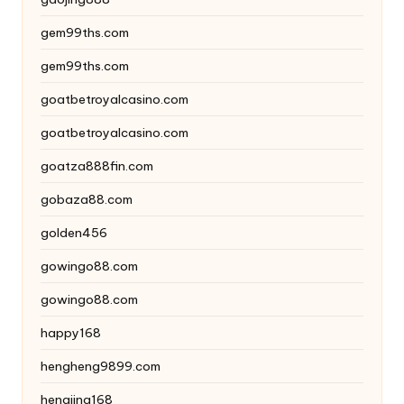
gem99ths.com
gem99ths.com
goatbetroyalcasino.com
goatbetroyalcasino.com
goatza888fin.com
gobaza88.com
golden456
gowingo88.com
gowingo88.com
happy168
hengheng9899.com
hengjing168