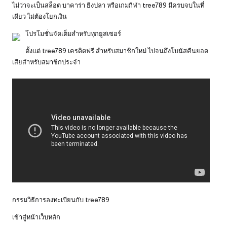
ไม่ว่าจะเป็นสล็อต บาคาร่า ยิงปลา หรือเกมกีฬา tree789 มีครบจบในที่
เดียว ไม่ต้องโยกเงิน
โปรโมชั่นจัดเต็มสำหรับทุกยูสเซอร์
ตั้งแต่ tree789 เครดิตฟรี สำหรับสมาชิกใหม่ ไปจนถึงโบนัสคืนยอด
เสียสำหรับสมาชิกประจำ
กรรมวิธีการลงทะเบียนกับ tree789
เข้าสู่หน้าเว็บหลัก