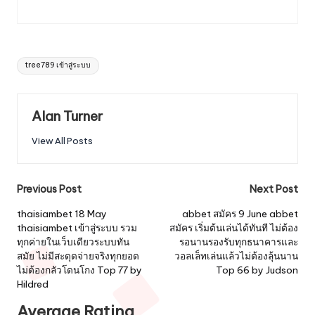
Tags:
tree789 เข้าสู่ระบบ
Alan Turner
View All Posts
Post
Previous Post
Next Post
navigation
thaisiambet 18 May
abbet สมัคร 9 June abbet
thaisiambet เข้าสู่ระบบ รวม
สมัคร เริ่มต้นเล่นได้ทันที ไม่ต้อง
ทุกค่ายในเว็บเดียวระบบทัน
รอนานรองรับทุกธนาคารและ
สมัย ไม่มีสะดุดจ่ายจริงทุกยอด
วอลเล็ทเล่นแล้วไม่ต้องลุ้นนาน
ไม่ต้องกลัวโดนโกง Top 77 by
Top 66 by Judson
Hildred
Average Rating