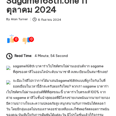
Sagame168th.one 11
ตุลาคม 2024
By
Alan Turner
8 กันยายน 2024
Posted
by
0
0
Read Time:
4 Minute, 54 Second
sagame168th บาคาร่าเว็บไซต์ตรงไม่ผ่านเอเย่นต์จาก sagame
ที่สุดของคาสิโนออนไลน์ระดับนานาชาติ ลงทะเบียนเป็นสมาชิกเลย!
จะมีอะไรดีไปกว่าการได้มาเล่นSagame168thแบบที่ถูกใจกับเว็บที่
ยอดเยี่ยมในเวลานี้อีกล่ะครับผมจริงไหม? พวกเรา sagame บาคาร่า
เว็บไซต์ตรงไม่ผ่านเอเย่นต์ที่ดีที่สุดขณะนี้ บาคาร่าเว็บตรงแท้ 100% จาก
ค่าย sagame คาสิโนชั้นนำสุดยอดที่มีโครงข่ายเกมพนันมากมายก่ายกอง
มีความน่าวางใจและความปลอดภัยสูง สนุกสนานกับการพนันได้ตลอด 1
วัน โดยมีกลุ่มแอดไม่นของเราคอยช่วยเหลือและก็ซัพพอร์ตตลอดการพนัน
ของคุณ บันเทิงใจกับการเดิมพันได้แต่ละวัน มีโปรโมชั่นแล้วก็กิจกรรม