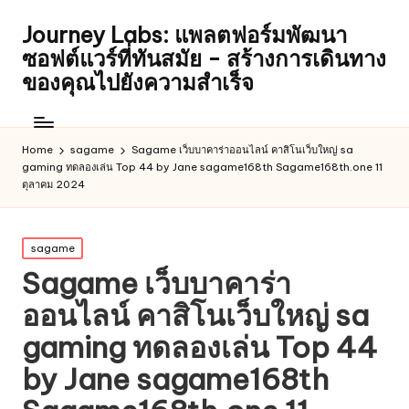
Journey Labs: แพลตฟอร์มพัฒนา
ซอฟต์แวร์ที่ทันสมัย - สร้างการเดินทาง
ของคุณไปยังความสำเร็จ
Home
sagame
Sagame เว็บบาคาร่าออนไลน์ คาสิโนเว็บใหญ่ sa
gaming ทดลองเล่น Top 44 by Jane sagame168th Sagame168th.one 11
ตุลาคม 2024
Posted
sagame
in
Sagame เว็บบาคาร่า
ออนไลน์ คาสิโนเว็บใหญ่ sa
gaming ทดลองเล่น Top 44
by Jane sagame168th