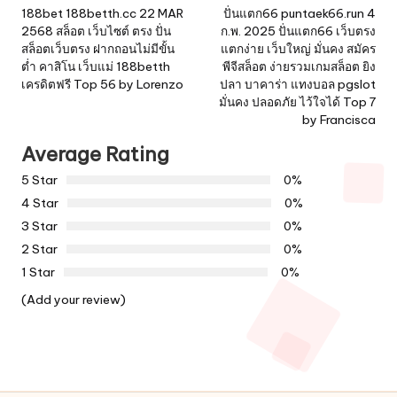
navigation
188bet 188betth.cc 22 MAR
ปั่นแตก66 puntaek66.run 4
2568 สล็อต เว็บไซต์ ตรง ปั่น
ก.พ. 2025 ปั่นแตก66 เว็บตรง
สล็อตเว็บตรง ฝากถอนไม่มีขั้น
แตกง่าย เว็บใหญ่ มั่นคง สมัคร
ต่ำ คาสิโน เว็บแม่ 188betth
พีจีสล็อต ง่ายรวมเกมสล็อต ยิง
เครดิตฟรี Top 56 by Lorenzo
ปลา บาคาร่า แทงบอล pgslot
มั่นคง ปลอดภัย ไว้ใจได้ Top 7
by Francisca
Average Rating
5 Star
0%
4 Star
0%
3 Star
0%
2 Star
0%
1 Star
0%
(Add your review)