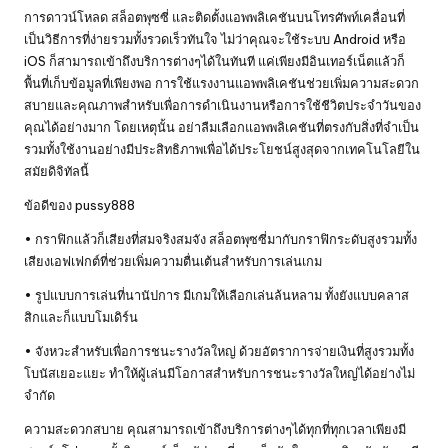
การดาวน์โหลด สล็อตพุซซี่ และติดตั้งแอพพลิเคชันบนโทรศัพท์เคลื่อนที่
เป็นวิธีการที่ง่ายรวมทั้งรวดเร็วทันใจ ไม่ว่าคุณจะใช้ระบบ Android หรือ
iOS ก็สามารถเข้าถึงบริการต่างๆได้ในทันที แค่เพียงมีอินเทอร์เน็ตแล้วก็
พื้นที่เก็บข้อมูลที่เพียงพอ การใช้แรงงานแอพพลิเคชันช่วยเพิ่มความสะดวก
สบายและคุณภาพสำหรับเพื่อการดำเนินงานหรือการใช้ชีวิตประจำวันของ
คุณได้อย่างมาก โดยเหตุนั้น อย่าลืมเลือกแอพพลิเคชันที่ตรงกับสิ่งที่จำเป็น
รวมทั้งใช้งานอย่างมีประสิทธิภาพเพื่อได้ประโยชน์สูงสุดจากเทคโนโลยีใน
สมัยดิจิทัลนี้
ข้อดีของ pussy888
• กราฟิกแล้วก็เสียงที่สมจริงสมจัง สล็อตพุซซี่มากับกราฟิกระดับสูงรวมทั้ง
เสียงเอฟเฟกต์ที่ช่วยเพิ่มความตื่นเต้นสำหรับการเล่นเกม
• รูปแบบการเล่นที่นานัปการ มีเกมให้เลือกเล่นล้นหลาม ทั้งยังแบบคลาส
สิกและก็แบบโมเดิร์น
• จังหวะสำหรับเพื่อการชนะรางวัลใหญ่ ด้วยอัตราการจ่ายเงินที่สูงรวมทั้ง
โบนัสเยอะแยะ ทำให้ผู้เล่นมีโอกาสสำหรับการชนะรางวัลใหญ่ได้อย่างไม่
จำกัด
ความสะดวกสบาย คุณสามารถเข้าถึงบริการต่างๆได้ทุกที่ทุกเวลาเพียงมี