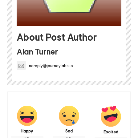
About Post Author
Alan Turner
noreply@journeylabs.io
Happy
Sad
Excited
0
%
0
%