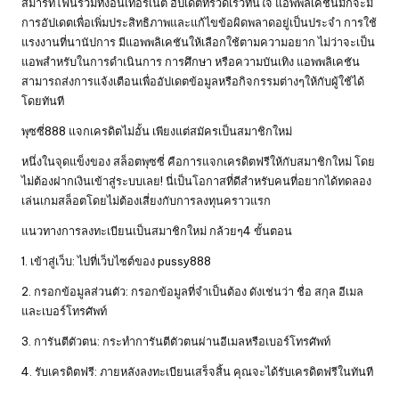
สมาร์ทโฟนรวมทั้งอินเทอร์เน็ต อัปเดตที่รวดเร็วทันใจ แอพพลิเคชันมักจะมี
การอัปเดตเพื่อเพิ่มประสิทธิภาพและแก้ไขข้อผิดพลาดอยู่เป็นประจำ การใช้
แรงงานที่นานัปการ มีแอพพลิเคชันให้เลือกใช้ตามความอยาก ไม่ว่าจะเป็น
แอพสำหรับในการดำเนินการ การศึกษา หรือความบันเทิง แอพพลิเคชัน
สามารถส่งการแจ้งเตือนเพื่ออัปเดตข้อมูลหรือกิจกรรมต่างๆให้กับผู้ใช้ได้
โดยทันที
พุซซี่888 แจกเครดิตไม่อั้น เพียงแต่สมัครเป็นสมาชิกใหม่
หนึ่งในจุดแข็งของ สล็อตพุซซี่ คือการแจกเครดิตฟรีให้กับสมาชิกใหม่ โดย
ไม่ต้องฝากเงินเข้าสู่ระบบเลย! นี่เป็นโอกาสที่ดีสำหรับคนที่อยากได้ทดลอง
เล่นเกมสล็อตโดยไม่ต้องเสี่ยงกับการลงทุนคราวแรก
แนวทางการลงทะเบียนเป็นสมาชิกใหม่ กล้วยๆ4 ขั้นตอน
1. เข้าสู่เว็บ: ไปที่เว็บไซต์ของ pussy888
2. กรอกข้อมูลส่วนตัว: กรอกข้อมูลที่จำเป็นต้อง ดังเช่นว่า ชื่อ สกุล อีเมล
และเบอร์โทรศัพท์
3. การันตีตัวตน: กระทำการันตีตัวตนผ่านอีเมลหรือเบอร์โทรศัพท์
4. รับเครดิตฟรี: ภายหลังลงทะเบียนเสร็จสิ้น คุณจะได้รับเครดิตฟรีในทันที