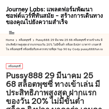
Journey Labs: แพลตฟอร์มพัฒนา
ซอฟต์แวร์ที่ทันสมัย - สร้างการเดินทาง
ของคุณไปยังความสำเร็จ
Home
สล็อตพุซซี่
Pussy888 29 มีนาคม 25 68 สล็อตพุซซี่ ทางเข้าเล่น มี
ประสิทธิภาพสูงสุด ฝากแรกของวัน 20% ไม่มีขั้นต่ำ สล็อต ยิงปลา บาคาร่า เกมคาสิ
โน สล็อตพุซซี่ สล็อตมือถือสะดวกสบายที่สุด Top 90 by Cody pussy888fun.io
Posted
สล็อตพุซซี่
in
Pussy888 29 มีนาคม 25
68 สล็อตพุซซี่ ทางเข้าเล่น มี
ประสิทธิภาพสูงสุด ฝากแรก
ของวัน 20% ไม่มีขั้นต่ำ