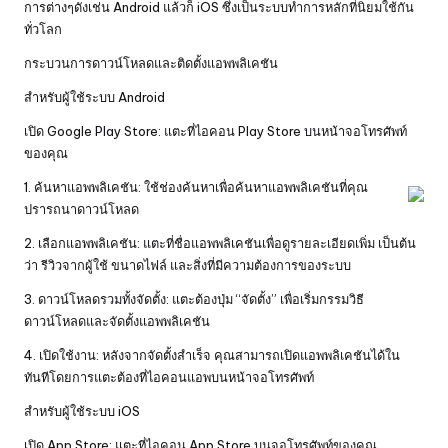
การต่างๆดังเช่น Android แล้วก็ iOS ซึ่งเป็นระบบทำการหลักที่นิยมใช้กัน
ทั่วโลก
กระบวนการดาวน์โหลดและติดตั้งแอพพลิเคชัน
สำหรับผู้ใช้ระบบ Android
เปิด Google Play Store: แตะที่ไอคอน Play Store บนหน้าจอโทรศัพท์
ของคุณ
1. ค้นหาแอพพลิเคชัน: ใช้ช่องค้นหาเพื่อค้นหาแอพพลิเคชันที่คุณ
ปรารถนาดาวน์โหลด
2. เลือกแอพพลิเคชัน: แตะที่ชื่อแอพพลิเคชันเพื่อดูรายละเอียดเพิ่ม เป็นต้น
ว่า รีวิวจากผู้ใช้ ขนาดไฟล์ และสิ่งที่มีความต้องการของระบบ
3. ดาวน์โหลดรวมทั้งจัดตั้ง: แตะต้องปุ่ม “จัดตั้ง” เพื่อเริ่มกรรมวิธี
ดาวน์โหลดและจัดตั้งแอพพลิเคชัน
4. เปิดใช้งาน: หลังจากจัดตั้งสำเร็จ คุณสามารถเปิดแอพพลิเคชันได้ใน
ทันทีโดยการแตะต้องที่ไอคอนแอพบนหน้าจอโทรศัพท์
สำหรับผู้ใช้ระบบ iOS
เปิด App Store: แตะที่ไอคอน App Store บนจอโทรศัพท์ของคุณ