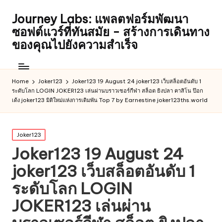
Journey Labs: แพลตฟอร์มพัฒนา
ซอฟต์แวร์ที่ทันสมัย - สร้างการเดินทาง
ของคุณไปยังความสำเร็จ
Home
Joker123
Joker123 19 August 24 joker123 เว็บสล็อตอันดับ 1
ระดับโลก LOGIN JOKER123 เล่นผ่านบราวเซอร์กีฬา สล็อต ยิงปลา คาสิโน ป๊อก
เด้ง joker123 มิติใหม่แห่งการเดิมพัน Top 7 by Earnestine joker123ths.world
Posted
Joker123
in
Joker123 19 August 24
joker123 เว็บสล็อตอันดับ 1
ระดับโลก LOGIN
JOKER123 เล่นผ่าน