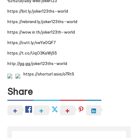
ขอขอบคุณby web
joker123
https://bit.ly/joker123ths-world
https://rebrand.ly/joker123ths-world
https://wow.in.th/joker123th-world
https://cutt.ly/neYa0QF7
https://t.co/UqO3KaWjSS
http://gg.gg/joker123ths-world
https://shorturl.asia/o7RtS
Share