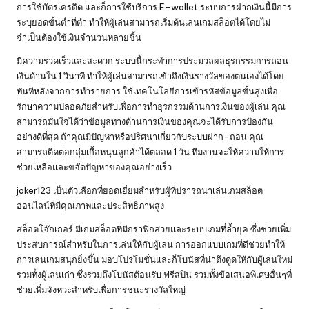
การใช้บัตรเครดิต และก็การใช้บริการ E-wallet ระบบการฝากเงินนี้มีการ
ระบุยอดขั้นต่ำที่ต่ำ ทำให้ผู้เล่นสามารถเริ่มต้นเล่นเกมสล็อตได้โดยไม่
จำเป็นต้องใช้เงินจำนวนหลายชิ้น
มีความรวดเร็วและสะดวก ระบบนี้กระทำการประมวลผลธุรกรรมการถอน
เงินด้านใน 1 วินาที ทำให้ผู้เล่นสามารถเข้าถึงเงินรางวัลของตนเองได้โดย
ทันทีหลังจากการทำรายการ ใช้เทคโนโลยีการเข้ารหัสข้อมูลขั้นสูงเพื่อ
รักษาความปลอดภัยสำหรับเพื่อการทำธุรกรรมด้านการเงินของผู้เล่น คุณ
สามารถมั่นใจได้ว่าข้อมูลทางด้านการเงินของคุณจะได้รับการป้องกัน
อย่างดีที่สุด ถ้าคุณมีปัญหาหรือปริศนาเกี่ยวกับระบบฝาก-ถอน คุณ
สามารถติดต่อกลุ่มเกื้อหนุนลูกค้าได้ตลอด 1 วัน ทีมงานจะให้ความให้การ
ช่วยเหลือและขจัดปัญหาของคุณอย่างเร็ว
joker123 เป็นตัวเลือกที่ยอดเยี่ยมสำหรับผู้ที่ปรารถนาเล่นเกมสล็อต
ออนไลน์ที่มีคุณภาพและประสิทธิภาพสูง
สล็อตโจ๊กเกอร์ มีเกมสล็อตที่มีกราฟิกสวยและระบบเกมที่ล้ำยุค ซึ่งช่วยเพิ่ม
ประสบการณ์สำหรับในการเล่นให้กับผู้เล่น การออกแบบเกมที่ดีช่วยทำให้
การเล่นเกมสนุกยิ่งขึ้น มอบโปรโมชั่นและก็โบนัสที่น่าดึงดูดให้กับผู้เล่นใหม่
รวมทั้งผู้เล่นเก่า ซึ่งรวมถึงโบนัสต้อนรับ ฟรีสปิน รวมทั้งข้อเสนอพิเศษอื่นๆที่
ช่วยเพิ่มจังหวะสำหรับเพื่อการชนะรางวัลใหญ่