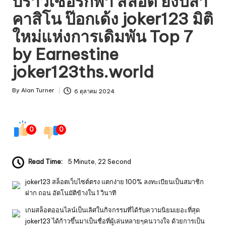
บราวเซอร์กีฬา สล็อต ยิงปลา
คาสิโน ป๊อกเด้ง joker123 มิติ
ใหม่แห่งการเดิมพัน Top 7
by Earnestine
joker123ths.world
By
Alan Turner
6 ตุลาคม 2024
Posted
by
0
0
Read Time:
5 Minute, 22 Second
joker123
สล็อตเว็บไซต์ตรง แตกง่าย 100% ลงทะเบียนเป็นสมาชิก
ฝาก ถอน อัตโนมัติข้างใน 1 วินาที
เกมสล็อตออนไลน์เป็นเลิศในกิจกรรมที่ได้รับความนิยมเยอะที่สุด
joker123 ได้ก้าวขึ้นมาเป็นชื่อที่ผู้เล่นหลายๆคนวางใจ ด้วยการเป็น