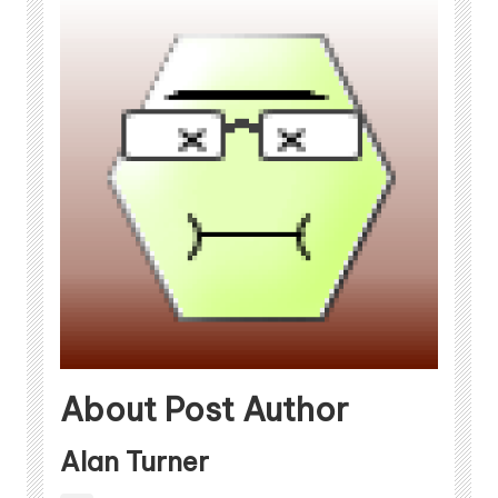
About Post Author
Alan Turner