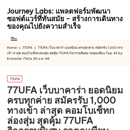
Journey Labs: แพลตฟอร์มพัฒนา
ซอฟต์แวร์ที่ทันสมัย - สร้างการเดินทาง
ของคุณไปยังความสำเร็จ
Home
77UFA
77UFA เว็บบาคาร่า ยอดนิยม ครบทุกค่าย สมัครรับ 1,000 ทาง
เข้า ล่าสุด คอมโบเซ็ทกล่องสุ่ม สุดคุ้ม 77UFA กิจกรรมพิเศษ รอคุณเพียบ Top 43 by
Kristofer 77ufa 26 ม.ค. 68
Posted
77UFA
in
77UFA เว็บบาคาร่า ยอดนิยม
ครบทุกค่าย สมัครรับ 1,000
ทางเข้า ล่าสุด คอมโบเซ็ทก
ล่องสุ่ม สุดคุ้ม 77UFA