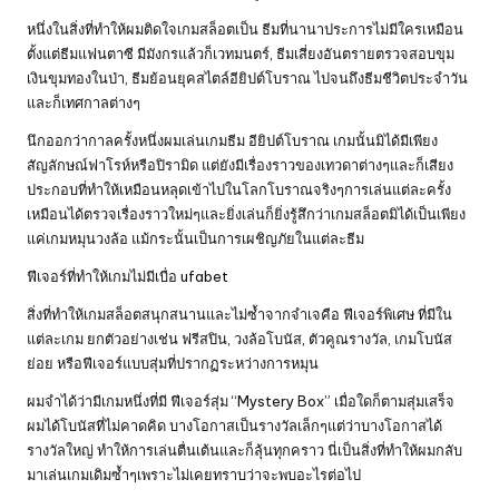
หนึ่งในสิ่งที่ทำให้ผมติดใจเกมสล็อตเป็น ธีมที่นานาประการไม่มีใครเหมือน
ตั้งแต่ธีมแฟนตาซี มีมังกรแล้วก็เวทมนตร์, ธีมเสี่ยงอันตรายตรวจสอบขุม
เงินขุมทองในป่า, ธีมย้อนยุคสไตล์อียิปต์โบราณ ไปจนถึงธีมชีวิตประจำวัน
และก็เทศกาลต่างๆ
นึกออกว่ากาลครั้งหนึ่งผมเล่นเกมธีม อียิปต์โบราณ เกมนั้นมิได้มีเพียง
สัญลักษณ์ฟาโรห์หรือปิรามิด แต่ยังมีเรื่องราวของเทวดาต่างๆและก็เสียง
ประกอบที่ทำให้เหมือนหลุดเข้าไปในโลกโบราณจริงๆการเล่นแต่ละครั้ง
เหมือนได้ตรวจเรื่องราวใหม่ๆและยิ่งเล่นก็ยิ่งรู้สึกว่าเกมสล็อตมิได้เป็นเพียง
แค่เกมหมุนวงล้อ แม้กระนั้นเป็นการเผชิญภัยในแต่ละธีม
ฟีเจอร์ที่ทำให้เกมไม่มีเบื่อ ufabet
สิ่งที่ทำให้เกมสล็อตสนุกสนานและไม่ซ้ำจากจำเจคือ ฟีเจอร์พิเศษ ที่มีใน
แต่ละเกม ยกตัวอย่างเช่น ฟรีสปิน, วงล้อโบนัส, ตัวคูณรางวัล, เกมโบนัส
ย่อย หรือฟีเจอร์แบบสุ่มที่ปรากฏระหว่างการหมุน
ผมจำได้ว่ามีเกมหนึ่งที่มี ฟีเจอร์สุ่ม “Mystery Box” เมื่อใดก็ตามสุ่มเสร็จ
ผมได้โบนัสที่ไม่คาดคิด บางโอกาสเป็นรางวัลเล็กๆแต่ว่าบางโอกาสได้
รางวัลใหญ่ ทำให้การเล่นตื่นเต้นและก็ลุ้นทุกคราว นี่เป็นสิ่งที่ทำให้ผมกลับ
มาเล่นเกมเดิมซ้ำๆเพราะไม่เคยทราบว่าจะพบอะไรต่อไป