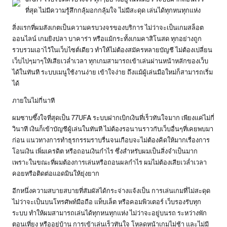
ที่สุด ไม่มีความรู้สึกกลุ้มอกกลุ้มใจ ไม่มีสะดุด เล่นได้ทุกหนทุกแห่ง
สิ่งแรกที่ผมสังเกตเป็นความครบวงจรของบริการ ไม่ว่าจะเป็นเกมสล็อต
ออนไลน์ เกมยิงปลา บาคาร่า หรือแม้กระทั้งเกมคาสิโนสด ทุกอย่างถูก
รวบรวมเอาไว้ในเว็บไซต์เดียว ทำให้ไม่ต้องสมัครหลายบัญชี ไม่ต้องเปลี่ยน
เว็บไปๆมาๆให้เสียเวล่ำเวลา ทุกเกมสามารถเข้าเล่นผ่านหน้าหลักของเว็บ
ได้ในทันที ระบบเมนูใช้งานง่าย เข้าใจง่าย ถึงแม้ผู้เล่นมือใหม่ก็สามารถเริ่ม
ได้
ภายในไม่กี่นาที
ผมซาบซึ้งใจที่สุดเป็น 77UFA ระบบฝากเบิกเงินที่เร็วทันใจมาก เพียงแค่ไม่กี่
วินาที เงินก็เข้าบัญชีผู้เล่นในทันที ไม่ต้องรอนานราวกับเว็บอื่นๆที่เคยพบมา
ก่อน แนวทางการทำธุรกรรมราบรื่นจนเกือบจะไม่ต้องคิดให้มากเรื่องการ
โอนเงิน เพิ่มเครดิต หรือถอนเงินกำไร ซึ่งสำหรับผมเป็นสิ่งจำเป็นมาก
เพราะในขณะที่ผมต้องการเล่นหรือถอนผลกำไร ผมไม่ต้องเสียเวล่ำเวลา
คอยหรือติดต่อแอดมินให้ยุ่งยาก
อีกหนึ่งความสบายสบายที่สัมผัสได้กระจ่างแจ้งเป็น การเล่นเกมที่ไม่สะดุด
ไม่ว่าจะเป็นบนโทรศัพท์มือถือ แท็บเล็ต หรือคอมพิวเตอร์ เว็บรองรับทุก
ระบบ ทำให้ผมสามารถเล่นได้ทุกหนทุกแห่ง ไม่ว่าจะอยู่บนรถ ระหว่างพัก
ตอนเที่ยง หรืออยู่บ้าน การเข้าเล่นเร็วทันใจ โหลดหน้าเกมไม่ช้า และไม่มี