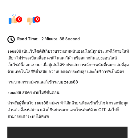
by
0
0
Read Time:
2 Minute, 38 Second
zeus88 เป็นเว็บไซต์ที่เก็บรวบรวมเกมพนันออนไลน์ทุกประเภทไว้ภายในที่
เดียว ไม่ว่าจะเป็นสล็อต คาสิโนสด กีฬา หรือสลากกินแบ่งออนไลน์
เว็บไซต์นี้ออกแบบมาเพื่อผู้เล่นได้รับประสบการณ์การพนันที่เหมาะสมที่สุด
ด้วยเทคโนโลยีที่ล้ำสมัย ความปลอดภัยระดับสูง และก็บริการที่เป็นมิตร
กระบวนการสมัครและก็เข้าระบบ zeus88
zeus88 สมัคร ง่ายไม่กี่ขั้นตอน
สำหรับผู้ที่สนใจ zeus88 สมัคร ทำได้กล้วยๆเพียงเข้าเว็บไซต์ กรอกข้อมูล
ส่วนตัว ตั้งรหัสผ่าน แล้วก็ยืนยันหมายเลขโทรศัพท์ด้วย OTP ต่อไปก็
สามารถเข้าระบบได้ทันที