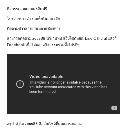
กิจกรรมสุ่มแจกเครดิตฟรี
โปรฝากประจำ รวมทั้งคืนยอดเสีย
ติดตามข่าวสารผ่านหลายช่องทาง
สามารถติดตาม zeus88 ได้ผ่านหน้าเว็บไซต์หลัก, Line Official แล้วก็
Facebook เพื่อไม่พลาดกิจกรรมรวมทั้งโปรดีๆ
สรุป: ทำไม zeus88 คือเว็บไซต์ที่คุณควรจะลอง