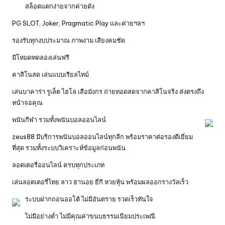
สล็อตแตกง่ายจากค่ายดัง
PG SLOT, Joker, Pragmatic Play และค่ายฯลฯ
รองรับทุกงบประมาณ ภาพงาม เสียงคมชัด
มีโหมดทดลองเล่นฟรี
คาสิโนสด เล่นแบบเรียลไทม์
เล่นบาคาร่า รูเล็ต ไฮโล เสือมังกร ถ่ายทอดสดจากคาสิโนจริง ส่งตรงถึง
หน้าจอคุณ
พนันกีฬา รวมทั้งพนันบอลออนไลน์
zeus88 มีบริการพนันบอลออนไลน์ทุกลีก พร้อมราคาต่อรองดีเยี่ยม
ที่สุด รวมทั้งระบบวิเคราะห์ข้อมูลก่อนพนัน
ลอตเตอรี่ออนไลน์ ครบทุกประเภท
เล่นลอตเตอรี่ไทย ลาว ฮานอย ยี่กี หวยหุ้น พร้อมผลออกรางวัลเร็ว
ระบบฝากถอนออโต้ ไม่มีอันตราย รวดเร็วทันใจ
ไม่มีอย่างต่ำ ไม่มีคุณค่าขนบธรรมเนียมประเพณี