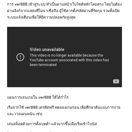
การ ver888 เข้าสู่ระบบ ทำเป็นผ่านหน้าเว็บไซต์หลักโดยตรง โดยไม่ต้อง
ผ่านลิงก์จากแหล่งที่ไม่น่าเชื่อถือ ผู้ใช้ควรตั้งรหัสผ่านที่รัดกุม รวมทั้งเปิด
ระบบแจ้งเตือนเพื่อให้มีความปลอดภัยสูงสุด
แผนการเล่นเกมใน ver888 ให้ได้กำไร
เริ่มจากใช้
ver888
เครดิตฟรี ทดลองเกมก่อน เพื่อศึกษาต้นแบบการจ่าย
และวางแผนพนัน เช่น:
เล่นสล็อตด้วยการตั้งเบทต่ำ แล้วมากขึ้นเมื่อเริ่มเข้าโบนัส