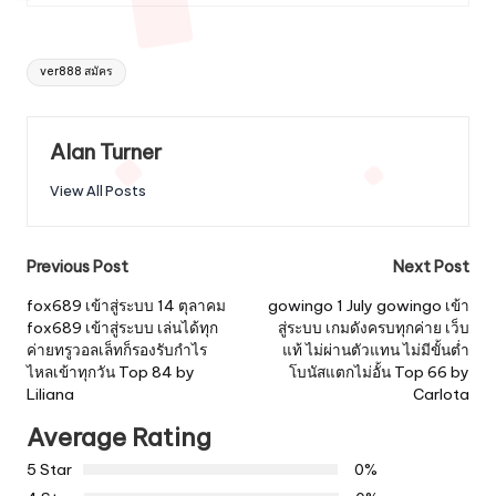
Tags:
ver888 สมัคร
Alan Turner
View All Posts
Post
Previous Post
Next Post
navigation
fox689 เข้าสู่ระบบ 14 ตุลาคม
gowingo 1 July gowingo เข้า
fox689 เข้าสู่ระบบ เล่นได้ทุก
สู่ระบบ เกมดังครบทุกค่าย เว็บ
ค่ายทรูวอลเล็ทก็รองรับกำไร
แท้ ไม่ผ่านตัวแทน ไม่มีขั้นต่ำ
ไหลเข้าทุกวัน Top 84 by
โบนัสแตกไม่อั้น Top 66 by
Liliana
Carlota
Average Rating
5 Star
0%