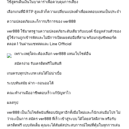
ใช้สูตรเดินเงินในบาคาร่าเพื่อควบคุมการเสี่ยง
เลือกเกมที่มี RTP สูงแล้วก็ความเปลี่ยนแปลงต่ำเพื่อผลตอบแทนเป็นประจำ
ความปลอดภัยและก็การบริการของ ver888
ver888 ใช้มาตรฐานความปลอดภัยระดับเดียวกับแบงค์ ข้อมูลส่วนตัวของ
ผู้ใช้งานถูกเข้ารหัสและไม่มีการเปิดเผยต่อมือที่สาม พร้อมกลุ่มซัพพอร์ต
ตลอด 1 วันผ่านแชทสดและ Line Official
เพราะเหตุใดจะต้องเลือก ver888 แทนเว็บไซต์อื่น
สมัครง่าย รับเครดิตฟรีในทันที
เกมครบทุกประเภท เล่นได้ไม่น่าเบื่อ
ระบบทันสมัย ฝาก-ถอนออโต้
คณะทำงานมืออาชีพตอบเร็ว แก้ปัญหาไว
ผลสรุป
ver888 เป็นเว็บไซต์พนันที่ตอบปัญหาอีกทั้งมือใหม่และก็นักเล่นมือโปร ไม่
ว่าจะเป็นการ สมัคร ver888 ที่เร็ว เข้าสู่ระบบ ได้โดยสวัสดิภาพ หรือรับ
เครดิตฟรี แบบจัดเต็ม คุณจะได้สัมผัสประสบการณ์ใหม่ที่คุ้มในทุกการเล่น