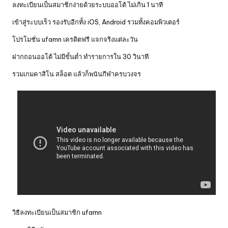
ลงทะเบียนเป็นสมาชิกง่ายด้วยระบบออโต้ ไม่เกิน 1 นาที
เข้าสู่ระบบเร็ว รองรับอีกทั้ง iOS, Android รวมทั้งคอมพิวเตอร์
โปรโมชั่น ufamn เครดิตฟรี แจกจริงแต่ละวัน
ฝากถอนออโต้ ไม่มีขั้นต่ำ ทำรายการใน 30 วินาที
รวมเกมคาสิโน สล็อต แล้วก็พนันกีฬาครบวงจร
วิธีลงทะเบียนเป็นสมาชิก ufamn