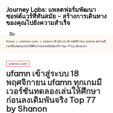
Journey Labs: แพลตฟอร์มพัฒนา
ซอฟต์แวร์ที่ทันสมัย - สร้างการเดินทาง
ของคุณไปยังความสำเร็จ
Home
ufamnn.com
ufamn เข้าสู่ระบบ 18 พฤศจิกายน ufamn ทุกเกมมี
เวอร์ชันทดลองเล่นให้ศึกษาก่อนลงเดิมพันจริง Top 77 by Shanon
Posted
ufamnn.com
in
ufamn เข้าสู่ระบบ 18
พฤศจิกายน ufamn ทุกเกมมี
เวอร์ชันทดลองเล่นให้ศึกษา
ก่อนลงเดิมพันจริง Top 77
by Shanon