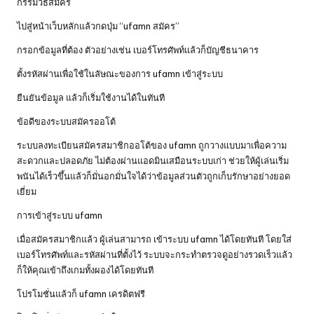
กรรมวิธีสมัคร
ไปสู่หน้าเว็บหลักแล้วกดปุ่ม “ufamn สมัคร”
กรอกข้อมูลที่ต้อง ตัวอย่างเช่น เบอร์โทรศัพท์แล้วก็บัญชีธนาคาร
ตั้งรหัสผ่านเพื่อใช้ในลัษณะของการ
ufamn เข้าสู่ระบบ
ยืนยันข้อมูล แล้วก็เริ่มใช้งานได้ในทันที
ข้อดีของระบบสมัครออโต้
ระบบลงทะเบียนสมัครสมาชิกออโต้ของ ufamn ถูกวางแบบมาเพื่อความ
สะดวกและปลอดภัย ไม่ต้องผ่านแอดมินเสมือนระบบเก่า ช่วยให้ผู้เล่นเริ่ม
พนันได้เร็วขึ้นแล้วก็มั่นอกมั่นใจได้ว่าข้อมูลส่วนตัวถูกเก็บรักษาอย่างยอด
เยี่ยม
การเข้าสู่ระบบ ufamn
เมื่อสมัครสมาชิกแล้ว ผู้เล่นสามารถ เข้าระบบ ufamn ได้โดยทันที โดยใส่
เบอร์โทรศัพท์และรหัสผ่านที่ตั้งไว้ ระบบจะกระทำตรวจดูอย่างรวดเร็วแล้ว
ก็ให้คุณเข้าถึงเกมทั้งผองได้โดยทันที
โปรโมชั่นแล้วก็ ufamn เครดิตฟรี