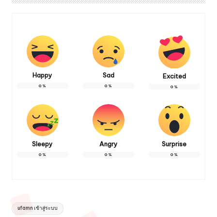
Happy
Sad
Excited
0
%
0
%
0
%
Sleepy
Angry
Surprise
0
%
0
%
0
%
Tags:
ufamn เข้าสู่ระบบ