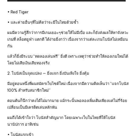
• Red Tiger
• และค่ายอื่นๆที่ไม่คิดว่าจะมีในไทยด้วยซ้ำ
ผมมีความรู้สึกว่าการมีเกมเยอะๆช่วยให้ไม่มีเบื่อ และก็ยังส่งผลให้หาจังหวะ
เกมที่ สล็อตยูฟ่า แตกดี ได้ง่ายยิ่งกว่า เนื่องจากว่าแต่ละเกมโบนัสไม่เหมือน
กัน
แล้วก็ยิ่งมีระบบ “ทดลองเล่นฟรี” ยิ่งดี เพราะเหตุว่าช่วยทำให้ลองเกมใหม่ได้
โดยไม่เสียเงินเสียทองจริง
2. โบนัสเป็นจุดแปลง — ยิ่งแจก ยิ่งบันเทิงใจ ยิ่งคุ้ม
มีอยู่ตอนหนึ่งที่ผมสมัครเว็บไซต์ใหม่ เนื่องจากมีความคิดเห็นว่า “แจกโบนัส
100% สำหรับสมาชิกใหม่”
ตอนต้นก็นึกว่าคงได้ไม่มากมาย แม้กระนั้นพอลองเพิ่มเติมเพียงแค่ไม่กี่ร้อย
เปลี่ยนเป็นมีเครดิตเล่นหลักพัน
ผมถึงได้เข้าใจว่า โบนัสสำคัญมาก โดยเฉพาะเว็บในไทยที่ให้โบนัส
นานัปการ อาทิเช่น
• โบนัสแรกเข้า