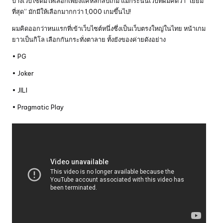
บางเว็บไซต์มีให้เลือกเพียงแค่หลักสิบเกม แม้กระนั้นเว็บที่ผมคิดว่า “เยี่ยม
ที่สุด” มักมีให้เลือกมากกว่า 1,000 เกมขึ้นไป!
ผมคิดออกว่าหนแรกที่เข้าเว็บไซต์หนึ่งซึ่งเป็นเว็บตรงใหญ่ในไทย หน้าเกม
ยาวเป็นกิโล เลือกกันกระทั่งตาลาย ทั้งยังของค่ายดังอย่าง
• PG
• Joker
• JILI
• Pragmatic Play