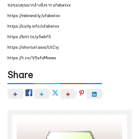
ขอขอบคุณมากอ้างอิงจาก
ufabetxx
https://rebrand.ly/ufabetxx
https://cutly.info/ufabetxx
https://bitt.to/y5ebf5
https://shorturl.asia/UtCvj
https://t.co/V5sfuMiawu
Share