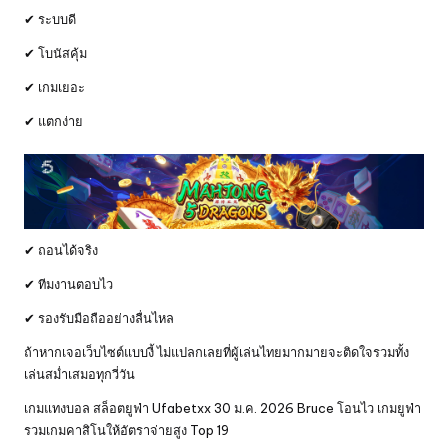
✔ ระบบดี
✔ โบนัสคุ้ม
✔ เกมเยอะ
✔ แตกง่าย
✔ ถอนได้จริง
✔ ทีมงานตอบไว
✔ รองรับมือถืออย่างลื่นไหล
ถ้าหากเจอเว็บไซต์แบบงี้ ไม่แปลกเลยที่ผู้เล่นไทยมากมายจะติดใจรวมทั้ง
เล่นสม่ำเสมอทุกวี่วัน
เกมแทงบอล สล็อตยูฟ่า Ufabetxx 30 ม.ค. 2026 Bruce โอนไว เกมยูฟ่า
รวมเกมคาสิโนให้อัตราจ่ายสูง Top 19