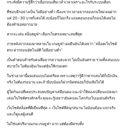
กระทั่งมีความรู้สึกว่าเมื่อก่อนเสียเวล่ำเวลาเพราะอะไรกับระบบเดิมๆ
ที่ชอบอีกอย่างเป็น ไม่มีอย่างต่ำ เนื่องจากเวลาอยากลองเกมใหม่ ผมฝาก
แค่ 20–30 บาทก็เล่นได้ งบน้อยก็ไม่เกร็ง แถมตอนถอนก็ถอนได้เลยไม่
ต้องทำยอดมากมาย
หากจะเล่น สล็อตยูฟ่า เลือกเว็บตรงเหมาะสมที่สุด
ภายหลังจากลองมาหลายเว็บ เกมยูฟ่า ผมยืนยันได้เลยว่า “สล็อตเว็บไซต์
ตรง ฝากถอนอัตโนมัติ ไม่มีอย่างต่ำ”
เป็นคำตอบสำหรับคนที่อยากความสะดวก ไม่เป็นอันตราย รวมทั้งเล่นแบบ
สบายใจ ไม่ต้องลุ้นเว้นแต่ลุ้นให้เกมแตก
ในช่วงเวลานี้ผมเล่นแบบไม่เครียด เพราะเหตุว่ารู้ดีว่าหากเล่นได้ก็เบิกเงิน
จริง ไม่ต้องรอนาน และถ้ามีงบน้อยก็ฝากนิดหน่อยก็บันเทิงใจได้
ผู้ใดกันแน่ที่เคยประสบพบปัญหาเสมือนผม แนะนำให้ลองเปลี่ยนแปลงมา
เล่นเว็บไซต์ตรงสักครั้ง คุณจะรู้เลยว่ามันคนละโลกกับเว็บเอเย่นต์จริงๆ
เว็บไซต์สล็อตที่ดีเยี่ยมที่สุด = เว็บไซต์ที่สนุกสนาน ไม่อ้อมค้อม แจกจริง
และก็ดูแลผู้เล่นดี
ไม่ใช่แค่ปริมาณเกม เกมยูฟ่า มาก แต่ต้องมีครบทั้ง: