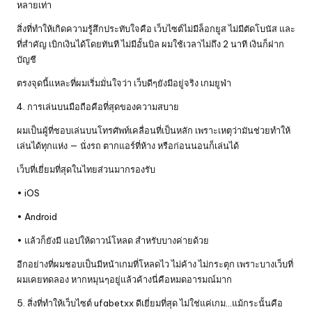
หลายเท่า
สิ่งที่ทำให้เกิดความรู้สึกประทับใจคือ เว็บไซต์ไม่มีล็อกยูส ไม่มีตัดโบนัส และ
ที่สำคัญ เบิกเงินได้โดยทันที ไม่มีอั้นบิล ผมใช้เวลาไม่ถึง 2 นาที เงินก็ฝาก
บัญชี
ตรงจุดนี้แหละที่ผมเริ่มมั่นใจว่า เว็บดีๆยังมีอยู่จริง เกมยูฟ่า
4. การเล่นบนมือถือคือที่สุดของความสบาย
ผมเป็นผู้ที่ชอบเล่นบนโทรศัพท์เคลื่อนที่เป็นหลัก เพราะเหตุว่ามันช่วยทำให้
เล่นได้ทุกแห่ง — นั่งรถ ตากแอร์ที่ห้าง หรือก่อนนอนก็เล่นได้
เว็บที่เยี่ยมที่สุดในไทยส่วนมากรองรับ
• iOS
• Android
• แล้วก็ยังมี แอปให้ดาวน์โหลด สำหรับบางค่ายด้วย
อีกอย่างที่ผมชอบเป็นมีหน้าเกมที่โหลดไว ไม่ค้าง ไม่กระตุก เพราะบางเว็บที่
ผมเคยทดลอง หากหมุนๆอยู่แล้วค้างนี่คือหมดอารมณ์มาก
5. สิ่งที่ทำให้เว็บไซต์ ufabetxx ดีเยี่ยมที่สุด ไม่ใช่แค่เกม…แม้กระนั้นคือ