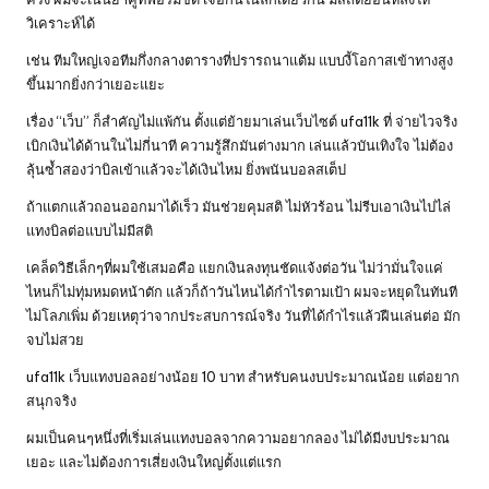
วิเคราะห์ได้
เช่น ทีมใหญ่เจอทีมกึ่งกลางตารางที่ปรารถนาแต้ม แบบงี้โอกาสเข้าทางสูง
ขึ้นมากยิ่งกว่าเยอะแยะ
เรื่อง “เว็บ” ก็สำคัญไม่แพ้กัน ตั้งแต่ย้ายมาเล่นเว็บไซต์ ufa11k ที่ จ่ายไวจริง
เบิกเงินได้ด้านในไม่กี่นาที ความรู้สึกมันต่างมาก เล่นแล้วบันเทิงใจ ไม่ต้อง
ลุ้นซ้ำสองว่าบิลเข้าแล้วจะได้เงินไหม ยิ่งพนันบอลสเต็ป
ถ้าแตกแล้วถอนออกมาได้เร็ว มันช่วยคุมสติ ไม่หัวร้อน ไม่รีบเอาเงินไปไล่
แทงบิลต่อแบบไม่มีสติ
เคล็ดวิธีเล็กๆที่ผมใช้เสมอคือ แยกเงินลงทุนชัดแจ้งต่อวัน ไม่ว่ามั่นใจแค่
ไหนก็ไม่ทุ่มหมดหน้าตัก แล้วก็ถ้าวันไหนได้กำไรตามเป้า ผมจะหยุดในทันที
ไม่โลภเพิ่ม ด้วยเหตุว่าจากประสบการณ์จริง วันที่ได้กำไรแล้วฝืนเล่นต่อ มัก
จบไม่สวย
ufa11k เว็บแทงบอลอย่างน้อย 10 บาท สำหรับคนงบประมาณน้อย แต่อยาก
สนุกจริง
ผมเป็นคนๆหนึ่งที่เริ่มเล่นแทงบอลจากความอยากลอง ไม่ได้มีงบประมาณ
เยอะ และไม่ต้องการเสี่ยงเงินใหญ่ตั้งแต่แรก