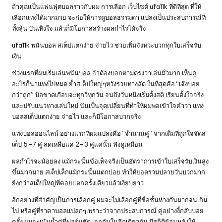
ถ้าคุณเป็นแฟนฟุตบอลราวกับผม การเลือก เว็บไซต์ ufa11k ที่ดีที่สุด ที่ให้
เลือกแทงได้มากมาย จะก่อให้การดูบอลธรรมดา แปลงเป็นประสบการณ์ที่
ทั้งลุ้น บันเทิงใจ แล้วก็มีโอกาสสร้างผลกำไรได้จริง
ufa11k พนันบอล สเต็ปแตกง่าย จ่ายไว ช่วยเพิ่มจังหวะบวกทุกใบเสร็จรับ
เงิน
ช่วงแรกที่ผมเริ่มเล่นพนันบอล จำต้องบอกตามตรงว่าเล่นมั่วมาก เห็นคู่
อะไรก็น่าแทงไปหมด ย้ำสเต็ปใหญ่ๆหวังรวยทางลัด ในที่สุดคือ “เจ๊งบ่อย
กว่าถูก” บิลขาดเกือบจะทุกวี่ทุกวัน จนถึงวันหนึ่งเริ่มตั้งสติ เรียนตั้งใจจริง
และปรับแนวทางเล่นใหม่ นั่นเป็นจุดเปลี่ยนที่ทำให้ผมพอเข้าใจคำว่า แทง
บอลสเต็ปแตกง่าย จ่ายไว และก็มีโอกาสบวกจริง
แทงบอลออนไลน์ อย่างแรกที่ผมแปลงคือ “จำนวนคู่” จากเดิมที่ถูกใจจัดส
เต็ป 5–7 คู่ ลดเหลือแค่ 2–3 คู่แค่นั้น ฟังดูเหมือน
ผลกำไรจะน้อยลง แม้กระนั้นข้อเท็จจริงเป็นอัตราการเข้าใบเสร็จรับเงินสูง
ขึ้นมากมาย สเต็ปเล็กแม้กระนั้นแตกบ่อย ทำให้ยอดรวมปลายวันบวกมาก
ยิ่งกว่าสเต็ปใหญ่ที่คอยแตกครั้งเดียวแล้วเงียบยาว
อีกอย่างที่สำคัญเป็นการเลือกคู่ ผมจะไม่เลือกคู่ที่ชื่อชั้นห่างกันมากจนเกิน
ไป หรือคู่ที่ราคาบอลแปลกๆเพราะว่าจากประสบการณ์ คู่อย่างงี้กลับบ่อย
ครั้ง ผมจะเน้นย้ำคู่ที่ฟอร์มชัด เจอกันในลีกเดียวกัน มีสถิติย้อนหลังให้