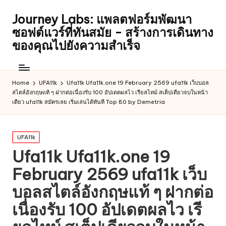
Journey Labs: แพลตฟอร์มพัฒนา
ซอฟต์แวร์ที่ทันสมัย - สร้างการเดินทาง
ของคุณไปยังความสำเร็จ
Home
UFA11k
Ufa11k Ufa11k.one 19 February 2569 ufa11k เว็บบอล
สไตล์อังกฤษแท้ ๆ ฝากต่อเนื่องรับ 100 อัปเดตผลไว เรียลไทม์ สเต็ปเดียวจบในหน้า
เดียว ufa11k สมัครเลย เริ่มเล่นได้ทันที Top 80 by Demetria
Posted
UFA11k
in
Ufa11k Ufa11k.one 19
February 2569 ufa11k เว็บ
บอลสไตล์อังกฤษแท้ ๆ ฝากต่อ
เนื่องรับ 100 อัปเดตผลไว เรี