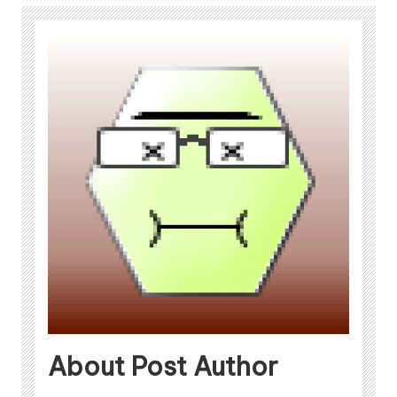
About Post Author