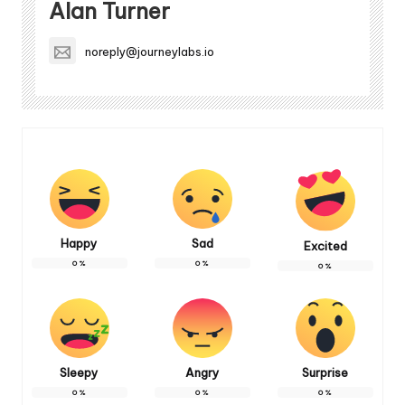
Alan Turner
noreply@journeylabs.io
Happy
Sad
Excited
0
%
0
%
0
%
Sleepy
Angry
Surprise
0
%
0
%
0
%