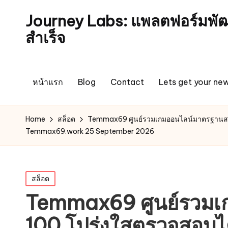
Journey Labs: แพลตฟอร์มพัฒ
สำเร็จ
หน้าแรก
Blog
Contact
Lets get your new
Home
สล็อต
Temmax69 ศูนย์รวมเกมออนไลน์มาตรฐานสากล
Temmax69.work 25 September 2026
Posted
สล็อต
in
Temmax69 ศูนย์รวมเ
100 โปร่งใสตรวจสอบได