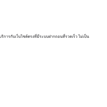
ิการกับเว็บไซต์ตรงที่มีระบบฝากถอนที่รวดเร็ว ไม่เป็น