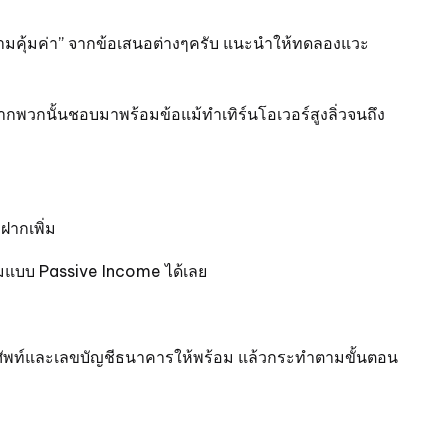
อ “ความคุ้มค่า” จากข้อเสนอต่างๆครับ แนะนำให้ทดลองแวะ
จากพวกนั้นชอบมาพร้อมข้อแม้ทำเทิร์นโอเวอร์สูงลิ่วจนถึง
ฝากเพิ่ม
ริมแบบ Passive Income ได้เลย
์โทรศัพท์และเลขบัญชีธนาคารให้พร้อม แล้วกระทำตามขั้นตอน