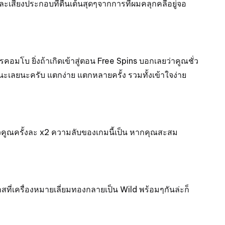
เสียงประกอบที่ตื่นเต้นสุดๆจากการที่ผมคลุกคลีอยู่จอ
รคอมโบ ยิ่งถ้าเกิดเข้าสู่ตอน Free Spins บอกเลยว่าคูณชั่ว
ลยนะครับ แตกง่าย แตกหลายครั้ง รวมทั้งเข้าใจง่าย
วคูณครั้งละ x2 ความลับของเกมนี้เป็น หากคุณสะสม
ี่เครื่องหมายเลี่ยมทองกลายเป็น Wild พร้อมๆกันล่ะก็