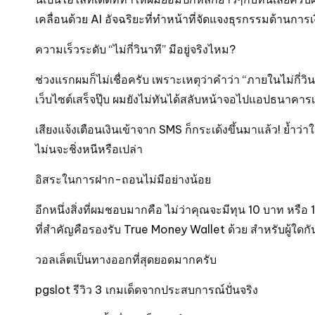
เคลื่อนด้วย AI อัจฉริยะที่ทำหน้าที่จัดแจงธุรกรรมด้านการ
ความเร็วระดับ “ไม่กี่วินาที” มีอยู่จริงไหม?
ช่วงแรกผมก็ไม่เชื่อครับ เพราะเหตุว่าคำว่า “ภายในไม่กี
เว็บไซต์เสร็จปุ๊บ ผมยังไม่ทันได้สลับหน้าจอไปแอปธนาคาร
เสียงแจ้งเตือนเงินเข้าจาก SMS ก็กระเด้งขึ้นมาแล้ว! ย้ำว
ไม่นจะชิ่งหนีหรือเปล่า
อิสระในการฝาก-ถอนไม่มีอย่างน้อย
อีกหนึ่งสิ่งที่ผมชอบมากคือ ไม่ว่าคุณจะมีทุน 10 บาท 
ที่สำคัญคือรองรับ True Money Wallet ด้วย สำหรับผู้ใดก
วอลเล็ตเป็นทางออกที่สุดยอดมากครับ
pgslot รีวิว 3 เกมเด็ดจากประสบการณ์ปั่นจริง