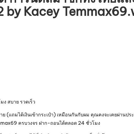
 52 by Kacey Temmax69
มง สบาย รวดเร็ว
าย (แถมได้เงินเข้ากระเป๋า) เหมือนกันกับผม คุณคงจะเคยผ่านป
temmax69 ครบวงจร ฝาก-ถอนได้ตลอด 24 ชั่วโมง