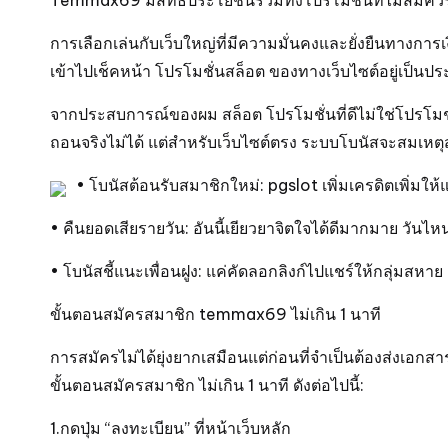
การเลือกเล่นกับเว็บใหญ่ที่มีความมั่นคงและยั่งยืนทางการเง
เข้าไปเช็คหน้า โปรโมชั่นสล็อต ของทางเว็บไซต์อยู่เป็น
จากประสบการณ์ของผม สล็อต โปรโมชั่นที่ดีไม่ใช่โปรโมชั่
ถอนจริงไม่ได้ แต่สำหรับเว็บไซต์ตรง ระบบโบนัสจะสมเหตุส
• โบนัสต้อนรับสมาชิกใหม่:
pgslot
เพิ่มเครดิตเพิ่มให
• คืนยอดเสียรายวัน: อันนี้เยียวยาจิตใจได้ดีมากมาย วัน
• โบนัสชี้แนะเพื่อนฝูง: แค่คัดลอกลิงก์ไปแชร์ให้กลุ่มส
ขั้นตอนสมัครสมาชิก temmax69 ไม่เกิน 1 นาที
การสมัครไม่ได้ยุ่งยากเสมือนแต่ก่อนที่จำเป็นต้องส่งเอก
ขั้นตอนสมัครสมาชิก ไม่เกิน 1 นาที ดังต่อไปนี้:
1.กดปุ่ม “ลงทะเบียน” ที่หน้าเว็บหลัก