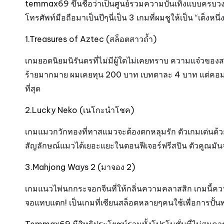
temmax69 ขึ้นชื่อว่าเป็นศูนย์รวมความบันเทิงแบบครบวงจร
โทรศัพท์มือถือมาเป็นปีๆนี่เป็น 3 เกมที่ผมชูให้เป็น “เต็งหนึ
1.Treasures of Aztec (สล็อตสาวถ้ำ)
เกมยอดนิยมนิรันดรที่ไม่มีผู้ใดไม่เคยทราบ ความแจ๋วของสาว
ร้ายมากมาย ผมเคยทุน 200 บาท เบทตาละ 4 บาท แต่คอมโ
ที่สุด
2.Lucky Neko (เนโกะนำโชค)
เกมแมวกวักทองที่ทาสแมวจะต้องตกหลุมรัก ตัวเกมเด่นด้ว
สัญลักษณ์แมวได้เยอะแยะในตอนฟีเจอร์ฟรีสปิน ตัวคูณมันจะส
3.Mahjong Ways 2 (มาจอง 2)
เกมแนวไพ่นกกระจอกจีนที่ให้กลิ่นความคลาสสิก เกมนี้ควา
จอแทบแตก! เป็นเกมที่เซียนสล็อตหลายๆคนใช้เพื่อการปั้นพ
Temmax69 มีสิทธิประโยชน์รวมทั้งโปรโมชั่นที่ไม่สมค