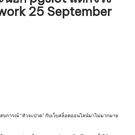
.work 25 September
ระสบการณ์ “หัวจะปวด” กับเว็บสล็อตออนไลน์มาไม่มากมาย