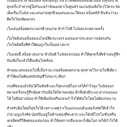
เป็นตอนๆเวลาผ่อนคลายที่ได้สนุก แล้วก็ได้ทดลองเสี่ยงดวงอย่างสุขสบาย
ทุกครั้ง ถ้าหากผู้ใดกันแน่กำลังมองหาเว็บศูนย์รวมเกมบันเทิงใจๆไว้ครบ จัด
เต็มเรื่องโบนัส และเล่นง่ายทุกที่ ผมเสนอแนะให้ลอง สล็อต99 ยืนยันว่าจะ
ติดใจไม่แพ้ผมแน่ๆ
เว็บเล่นสล็อตครบวงจรที่ เล่นง่าย ทำกำไรดี โบนัสแจกหลายครั้ง
เว็บไซต์เล่นสล็อตออนไลน์ที่ครบวงจร ผมขอเล่าประสบการณ์ตรงกับ
เว็บไซต์หนึ่งที่ทำให้ผมถูกใจเป็นอย่างมาก
เว็บแห่งนี้ สล็อต เล่นง่าย ทำเงินดี โบนัสแจกบ่อย ทำให้ทุกครั้งที่เข้าเล่นรู้สึก
บันเทิงใจแล้วก็ตื่นเต้นไปพร้อม
ลักษณะเด่นของเว็บนี้เป็นรวม เกมสล็อตแตกง่าย ทุกค่ายไว้ภายในที่เดียว
ทำให้ผมไม่ต้องสลับบัญชีไปๆมาๆ เลือก
เกมที่ชอบแล้วปั่นได้ในทันที และก็ทุกเกมมีโอกาสได้กำไรสูง โบนัสออก
หลายครั้งจนรู้สึกคุ้มค่ากับเมื่อใดก็ตามลงทุน อีกทั้งยังมีระบบ ฝากถอนออ
โต้ ไม่มีอย่างน้อย ทำให้เพิ่มเงินหรือถอนกำไรได้ทันใจโดยไม่ต้องรอนาน
สำหรับมือใหม่ก็สุขใจได้ เพราะเหตุว่าเว็บออกแบบอินเทอร์เฟซให้เข้าใจ
ง่าย เมนูแจ้งชัด ปุ่มสปินอยู่ในตำแหน่งที่สะดวก และก็ยังมีโปรโมชั่นหรือ
เครดิตฟรีให้ทดลองเล่นก่อน ทำให้ลดการเสี่ยงและก็เพิ่มโอกาสได้กำไรได้
จริง