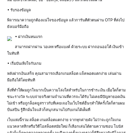
• รับรองข้อมูล
พิจารณาความถูกต้องแน่ใจของข้อมูล แล้วการันตีตัวตนผ่าน OTP ที่ส่งไป
ยังเบอร์มือถือ
• ฝากเงินหนแรก
สามารถฝากผ่าน วอเลท หรือแบงค์ ด้วยระบบ ฝากถอนออโต้ เงินเข้า
ในทันที
• เริ่มบันเทิงใจกับเกม
หลังฝากเงินเสร็จ คุณสามารถเลือกเกมสล็อต แจ็คพอตแตกง่าย เล่นผ่าน
มือถือได้โดยทันที
สิ่งที่ทำให้ผมถูกใจมากเป็นความโล่งใสสำหรับในการชำระเงิน เมื่อใดก็ตาม
ชนะรางวัล ระบบจ่ายจริงตามจำนวนที่ควรจะได้รับ ไม่เคยมีปัญหายอดเงิน
ไม่เข้า หรือถูกล็อคยูสราวกับที่เคยเจอในเว็บไซต์อื่นๆทำให้ครั้งใดก็ตามผม
ปั่นสปิน รู้สึกมั่นใจแล้วก็สนุกสนานไปกับเกมได้เต็มที่
เว็บแห่งนี้รวม สล็อต เกมสล็อตแตกง่าย จากทุกค่ายดัง ไม่ว่าจะถูกใจเกม
แนวคลาสสิกหรือวิดีโอสล็อตสมัยใหม่ ก็เลือกเล่นได้ตามความชอบ โบนัส
แล้วก็แจ็คพอตออกหลายครั้ง จนถึงบางครั้งบางคราวก็รู้สึกราวกับมีโอกาส