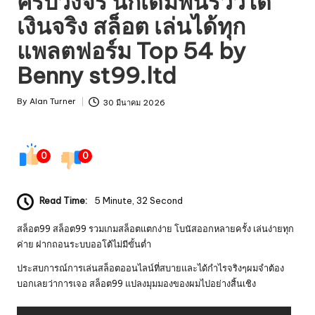
ครบวงจร นักเดิมพันรีวิวได้
เงินจริง สล็อต เล่นได้ทุก
แพลตฟอร์ม Top 54 by
Benny st99.ltd
By
Alan Turner
30 มีนาคม 2026
Posted
by
0
0
Read Time:
5 Minute, 32 Second
สล็อต99
สล็อต99 รวมเกมสล็อตแตกง่าย โบนัสออกหลายครั้ง เล่นง่ายทุก
ค่าย ฝากถอนระบบออโต้ไม่มีขั้นต่ำ
ประสบการณ์การเล่นสล็อตออนไลน์ที่สบายและได้กำไรจริงๆผมจำต้อง
บอกเลยว่าการเจอ สล็อต99 แปลงมุมมองของผมไปอย่างสิ้นเชิง