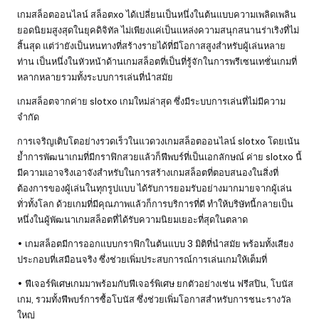
เกมสล็อตออนไลน์ สล็อตxo ได้เปลี่ยนเป็นหนึ่งในต้นแบบความเพลิดเพลิน
ยอดนิยมสูงสุดในยุคดิจิทัล ไม่เพียงแค่เป็นแหล่งความสนุกสนานร่าเริงที่ไม่
สิ้นสุด แต่ว่ายังเป็นหนทางที่สร้างรายได้ที่มีโอกาสสูงสำหรับผู้เล่นหลาย
ท่าน เป็นหนึ่งในหัวหน้าด้านเกมสล็อตที่เป็นที่รู้จักในการพรีเซนเทชั่นเกมที่
หลากหลายรวมทั้งระบบการเล่นที่นำสมัย
เกมสล็อตจากค่าย slotxo เกมใหม่ล่าสุด ซึ่งมีระบบการเล่นที่ไม่มีความ
จำกัด
การเจริญเติบโตอย่างรวดเร็วในแวดวงเกมสล็อตออนไลน์ slotxo โดยเน้น
ย้ำการพัฒนาเกมที่มีกราฟิกสวยแล้วก็ฟีพบร์ที่เป็นเอกลักษณ์ ค่าย slotxo นี้
มีความเอาจริงเอาจังสำหรับในการสร้างเกมสล็อตที่ตอบสนองในสิ่งที่
ต้องการของผู้เล่นในทุกรูปแบบ ได้รับการยอมรับอย่างมากมายจากผู้เล่น
ทั่วทั้งโลก ด้วยเกมที่มีคุณภาพแล้วก็การบริการที่ดี ทำให้บริษัทนี้กลายเป็น
หนึ่งในผู้พัฒนาเกมสล็อตที่ได้รับความนิยมเยอะที่สุดในตลาด
• เกมสล็อตมีการออกแบบกราฟิกในต้นแบบ 3 มิติที่นำสมัย พร้อมทั้งเสียง
ประกอบที่เสมือนจริง ซึ่งช่วยเพิ่มประสบการณ์การเล่นเกมให้เต็มที่
• ฟีเจอร์พิเศษเกมมาพร้อมกับฟีเจอร์พิเศษ ยกตัวอย่างเช่น ฟรีสปิน, โบนัส
เกม, รวมทั้งฟีพบร์การซื้อโบนัส ซึ่งช่วยเพิ่มโอกาสสำหรับการชนะรางวัล
ใหญ่