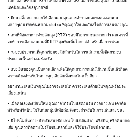
โอกาสสำหรับในการประสบผลสำเร็จสำหรับเพื่อการเล่น คุณจำเป็นต้องมี
เทคนิคและก็กลอุบายที่ดี
• มีเกมสล็อตมากมายให้เลือกเล่น คุณควรสำรวจและทดลองเล่นเกม
หลายๆเกม เพื่อค้นหาเกม slotxo ที่คุณถูกใจและกับสไตล์การเล่นของคุณ
• เกมที่มีอัตราการจ่ายเงินสูง (RTP) ชอบมีโอกาสชนะมากกว่า คุณควรที่
จะทำการเลือกเล่นเกมที่มี RTP สูงเพื่อเพิ่มโอกาสสำหรับเพื่อการชนะ
• ระบุงบประมาณที่คุณพร้อมจะใช้สำหรับในการเล่นรวมทั้งยึดตามงบ
ประมาณนั้นอย่างเคร่งครัด
• แบ่งเงินของคุณเป็นส่วนเล็กๆเพื่อให้คุณสามารถเล่นได้นานขึ้นแล้วก็ลด
ความเสี่ยงสำหรับในการสูญเสียเงินทั้งหมดในครั้งเดียว
อย่ามานะเล่นเงินที่คุณไม่อาจจะเสียได้ ควรจะเล่นด้วยเงินที่คุณพร้อมจะ
เสี่ยงแค่นั้น
• เมื่อคุณลงทะเบียนใหม่ คุณอาจได้รับโบนัสต้อนรับ ตัวอย่างเช่น เครดิต
ฟรีหรือฟรีสปิน ใช้โบนัสกลุ่มนี้เพื่อเพิ่มจังหวะสำหรับในการเล่นและชนะ
• มีโปรโมชั่นต่างๆสำหรับสมาชิก เช่น โบนัสเงินฝาก, ฟรีสปิน, หรือคืนยอด
เสีย คุณควรติดตามโปรโมชั่นเหล่านี้และก็ใช้ประโยชน์จากมัน