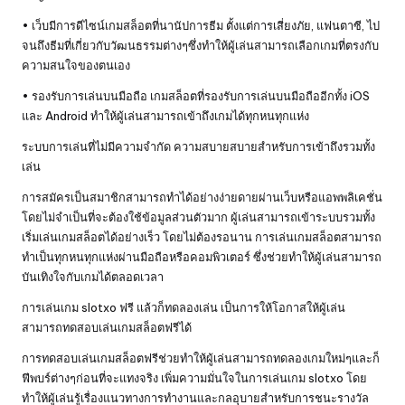
• เว็บมีการดีไซน์เกมสล็อตที่นานัปการธีม ตั้งแต่การเสี่ยงภัย, แฟนตาซี, ไป
จนถึงธีมที่เกี่ยวกับวัฒนธรรมต่างๆซึ่งทำให้ผู้เล่นสามารถเลือกเกมที่ตรงกับ
ความสนใจของตนเอง
• รองรับการเล่นบนมือถือ เกมสล็อตที่รองรับการเล่นบนมือถืออีกทั้ง iOS
และ Android ทำให้ผู้เล่นสามารถเข้าถึงเกมได้ทุกหนทุกแห่ง
ระบบการเล่นที่ไม่มีความจำกัด ความสบายสบายสำหรับการเข้าถึงรวมทั้ง
เล่น
การสมัครเป็นสมาชิกสามารถทำได้อย่างง่ายดายผ่านเว็บหรือแอพพลิเคชั่น
โดยไม่จำเป็นที่จะต้องใช้ข้อมูลส่วนตัวมาก ผู้เล่นสามารถเข้าระบบรวมทั้ง
เริ่มเล่นเกมสล็อตได้อย่างเร็ว โดยไม่ต้องรอนาน การเล่นเกมสล็อตสามารถ
ทำเป็นทุกหนทุกแห่งผ่านมือถือหรือคอมพิวเตอร์ ซึ่งช่วยทำให้ผู้เล่นสามารถ
บันเทิงใจกับเกมได้ตลอดเวลา
การเล่นเกม slotxo ฟรี แล้วก็ทดลองเล่น เป็นการให้โอกาสให้ผู้เล่น
สามารถทดสอบเล่นเกมสล็อตฟรีได้
การทดสอบเล่นเกมสล็อตฟรีช่วยทำให้ผู้เล่นสามารถทดลองเกมใหม่ๆและก็
ฟีพบร์ต่างๆก่อนที่จะแทงจริง เพิ่มความมั่นใจในการเล่นเกม slotxo โดย
ทำให้ผู้เล่นรู้เรื่องแนวทางการทำงานและกลอุบายสำหรับการชนะรางวัล