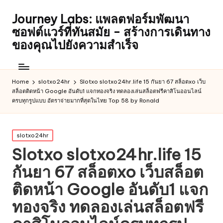
Journey Labs: แพลตฟอร์มพัฒนา
ซอฟต์แวร์ที่ทันสมัย - สร้างการเดินทาง
ของคุณไปยังความสำเร็จ
Home
slotxo24hr
Slotxo slotxo24hr.life 15 กันยา 67 สล็อตxo เว็บ
สล็อตติดหน้า Google อันดับ1 แจกทองจริง ทดลองเล่นสล็อตฟรีคาสิโนออนไลน์
ครบทุกรูปแบบ อัตราจ่ายมากที่สุดในไทย Top 58 by Ronald
Posted
slotxo24hr
in
Slotxo slotxo24hr.life 15
กันยา 67 สล็อตxo เว็บสล็อต
ติดหน้า Google อันดับ1 แจก
ทองจริง ทดลองเล่นสล็อตฟรี