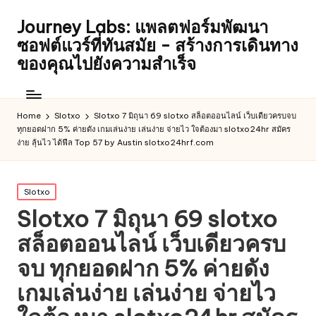
Journey Labs: แพลตฟอร์มพัฒนา
ซอฟต์แวร์ที่ทันสมัย - สร้างการเดินทาง
ของคุณไปยังความสำเร็จ
Home
Slotxo
Slotxo 7 มิถุนา 69 slotxo สล็อตออนไลน์ เว็บเดียวครบจบ
ทุกยอดฝาก 5% ค่ายดัง เกมเล่นง่าย เล่นง่าย จ่ายไว ใจต้องมา slotxo24hr สมัคร
ง่าย ลุ้นไว ได้ฟีล Top 57 by Austin slotxo24hrf.com
Posted
Slotxo
in
Slotxo 7 มิถุนา 69 slotxo
สล็อตออนไลน์ เว็บเดียวครบ
จบ ทุกยอดฝาก 5% ค่ายดัง
เกมเล่นง่าย เล่นง่าย จ่ายไว