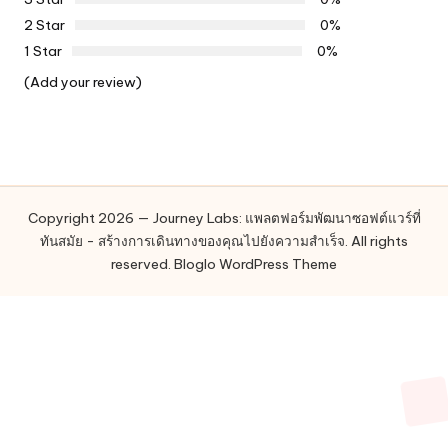
2 Star
0%
1 Star
0%
(Add your review)
Copyright 2026 — Journey Labs: แพลตฟอร์มพัฒนาซอฟต์แวร์ที่
ทันสมัย - สร้างการเดินทางของคุณไปยังความสำเร็จ. All rights
reserved.
Bloglo WordPress Theme