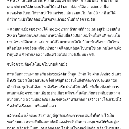
• ตั้งเวลาเล่นที่แน่นอน: ความเป็นอุปกรณ์พกพาทำให้พวกเราสามารถกด
เล่น slotxo24hr ตอนไหนก็ได้ แต่ว่าอย่าปล่อยให้ความสะดวกนี้มา
ครอบงำครับผม ให้วางเป้าไว้เลยว่าจะเล่นรอบละไม่เกิน 30 นาที แม้ได้
กำไรตามเป้าให้กดถอนในทันที แล้วออกไปทำกิจกรรมอื่น
• สลับเกมเมื่อจับจังหวะได้:
slotxo24hr
ถ้าเกมที่กำลังเล่นอยู่เริ่มเงียบเกิน
20 ตา ให้กดย้อนกลับออกมาหน้าล็อบบี้แล้วเลือกเกมใหม่ในทันที ระบบโม
บายล์ช่วยให้พวกเราแปลงเกมได้ไวมากมายในไม่กี่วินาที หรือหากวันไหน
สล็อตไม่แจกจริงๆผมก็จะนำเอา เคล็ดลับสล็อต ไปปรับใช้เล่นเกมไพ่สดเพื่อ
ดึงทุนคืน ซึ่งช่วยลดความตึงเครียดได้อย่างดีเยี่ยมนะครับ
จับใจความต้องใจในยุคโมบายล์เกมมิ่ง
การเลือกสรรแพลตฟอร์ม slotxo24hr ล้ำยุค เร็วทันใจ ผ่าน Android แล้ว
ก็ iOS นับว่าเป็นจุดแปลงครั้งสำคัญที่รองรับในสิ่งที่ต้องการของเหล่านัก
เสี่ยงโชคยุคใหม่ได้อย่างแท้จริงขอรับ มันไม่ใช่แค่เรื่องที่เกี่ยวข้องกับการ
เล่นเกมเพื่อความสนุกเพียงอย่างเดียว แม้กระนั้นคือนวัตกรรมที่มอบความ
สบายสบาย ความปลอดภัย และจังหวะสำหรับเพื่อการสร้างรายได้เสริมที่ไร้
ขีดจำกัดเรื่องสถานที่และก็เวลา
แม้กระนั้น สล็อตxo สิ่งสำคัญที่สุดที่ผมต้องการจะเน้นย้ำทิ้งท้ายไว้เป็น
ระเบียบและความรับผิดชอบต่อตัวเองสำหรับในการลงทุน ขอให้เพื่อนฝูงๆ
ทุกคนครึกครื้นไปกับเกมสล็อตออนไลน์บนโทรศัพท์มือถือเครื่องโปรด และ