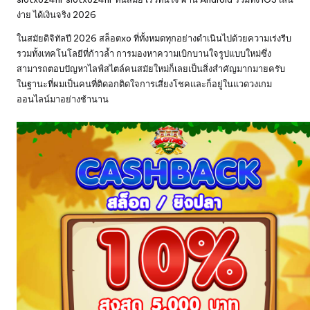
ง่าย ได้เงินจริง 2026
ในสมัยดิจิทัลปี 2026 สล็อตxo ที่ทั้งหมดทุกอย่างดำเนินไปด้วยความเร่งรีบ
รวมทั้งเทคโนโลยีที่ก้าวล้ำ การมองหาความเบิกบานใจรูปแบบใหม่ซึ่ง
สามารถตอบปัญหาไลฟ์สไตล์คนสมัยใหม่ก็เลยเป็นสิ่งสำคัญมากมายครับ
ในฐานะที่ผมเป็นคนที่ติดอกติดใจการเสี่ยงโชคและก็อยู่ในแวดวงเกม
ออนไลน์มาอย่างช้านาน