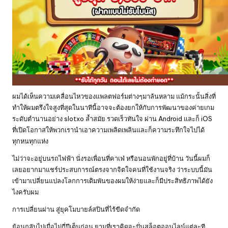
ผมได้เห็นความเคลื่อนไหวของแพลตฟอร์มต่างๆมาล้นหลาม แม้กระนั้นสิ่งที่
ทำให้ผมตรึงใจสูงที่สุดในนาทีนี้อาจจะต้องยกให้กับการพัฒนาของค่ายเกม
ระดับตำนานอย่าง slotxo ล้ำสมัย รวดเร็วทันใจ ผ่าน Android และก็ iOS
ที่เปิดโอกาสให้พวกเรานำเอาความเพลิดเพลินและก็ความระทึกใจไปได้
ทุกหนทุกแห่ง
ไม่ว่าจะอยู่บนรถไฟฟ้า นั่งรอเพื่อนที่คาเฟ่ หรือนอนพักอยู่ที่บ้าน วันนี้ผมก็
เลยอยากมาแชร์ประสบการณ์ตรงจากจิตใจคนที่ใช้งานจริง ว่าระบบนี้มัน
เข้ามาเปลี่ยนแปลงโลกการเดิมพันของผมให้ง่ายและก็มีประสิทธิภาพได้ยัง
ไงครับผม
การเปลี่ยนผ่าน สู่ยุคโมบายล์สปินที่ไร้ขีดจำกัด
ย้อนกลับไปเมื่อไม่กี่ปีเต็นก่อน ยามที่เราคิดจะปั่นสล็อตออนไลน์แต่ละที