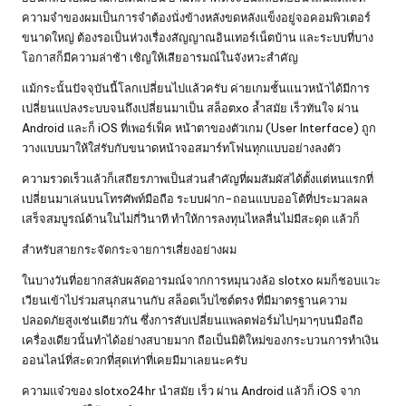
ความจำของผมเป็นการจำต้องนั่งข้างหลังขดหลังแข็งอยู่จอคอมพิวเตอร์
ขนาดใหญ่ ต้องรอเป็นห่วงเรื่องสัญญาณอินเทอร์เน็ตบ้าน และระบบที่บาง
โอกาสก็มีความล่าช้า เชิญให้เสียอารมณ์ในจังหวะสำคัญ
แม้กระนั้นปัจจุบันนี้โลกเปลี่ยนไปแล้วครับ ค่ายเกมชั้นแนวหน้าได้มีการ
เปลี่ยนแปลงระบบจนถึงเปลี่ยนมาเป็น สล็อตxo ล้ำสมัย เร็วทันใจ ผ่าน
Android และก็ iOS ที่เพอร์เฟ็ค หน้าตาของตัวเกม (User Interface) ถูก
วางแบบมาให้ใส่รับกับขนาดหน้าจอสมาร์ทโฟนทุกแบบอย่างลงตัว
ความรวดเร็วแล้วก็เสถียรภาพเป็นส่วนสำคัญที่ผมสัมผัสได้ตั้งแต่หนแรกที่
เปลี่ยนมาเล่นบนโทรศัพท์มือถือ ระบบฝาก-ถอนแบบออโต้ที่ประมวลผล
เสร็จสมบูรณ์ด้านในไม่กี่วินาที ทำให้การลงทุนไหลลื่นไม่มีสะดุด แล้วก็
สำหรับสายกระจัดกระจายการเสี่ยงอย่างผม
ในบางวันที่อยากสลับผลัดอารมณ์จากการหมุนวงล้อ slotxo ผมก็ชอบแวะ
เวียนเข้าไปร่วมสนุกสนานกับ สล็อตเว็บไซต์ตรง ที่มีมาตรฐานความ
ปลอดภัยสูงเช่นเดียวกัน ซึ่งการสับเปลี่ยนแพลตฟอร์มไปๆมาๆบนมือถือ
เครื่องเดียวนั้นทำได้อย่างสบายมาก ถือเป็นมิติใหม่ของกระบวนการทำเงิน
ออนไลน์ที่สะดวกที่สุดเท่าที่เคยมีมาเลยนะครับ
ความแจ๋วของ slotxo24hr นำสมัย เร็ว ผ่าน Android แล้วก็ iOS จาก