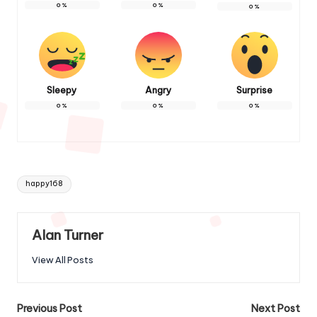
0
%
0
%
0
%
Sleepy
Angry
Surprise
0
%
0
%
0
%
Tags:
happy168
Alan Turner
View All Posts
Post
Previous Post
Next Post