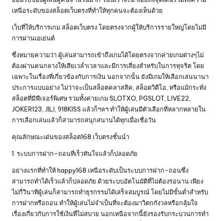
เหนือระดับของสล็อตเว็บตรงที่ทำให้ทุกคนจะต้องเห็นด้วย
เว็บที่ให้บริการเกม สล็อตเว็บตรง โดยตรงจากผู้ให้บริการรายใหญ่โดยไม่มี
การผ่านเอเย่นต์
ซึ่งหมายความว่า ผู้เล่นสามารถเข้าถึงเกมได้โดยตรงจากค่ายเกมต่างๆไม่
ต้องผ่านคนกลางให้เสียเวล่ำเวลาและมีการเสี่ยงสำหรับในการทุจริต โดย
เฉพาะในเรื่องที่เกี่ยวข้องกับการเงิน นอกจากนั้น ยังมีเกมให้เลือกเล่นนานา
ประการแบบอย่าง ไม่ว่าจะเป็นสล็อตคลาสสิค, สล็อตวิดีโอ, หรือแม้กระทั่ง
สล็อตที่มีฟีเจอร์พิเศษ รวมทั้งค่ายเกม SLOTXO, PGSLOT, LIVE22,
JOKER123, JILI, 918KISS แล้วก็ฯลฯ ทำให้ผู้เล่นมีตัวเลือกที่หลากหลายใน
การเลือกเล่นแล้วก็สามารถสนุกสนานได้ทุกเมื่อเชื่อวัน
คุณลักษณะเด่นของสล็อต168 เว็บตรงชั้นนำ
1. ระบบการฝาก-ถอนที่เร็วทันใจแล้วก็ปลอดภัย
อย่างแรกที่ทำให้ happy168 เหนือระดับเป็นระบบการฝาก-ถอนซึ่ง
สามารถทำได้เร็วแล้วก็ปลอดภัย ด้วยระบบอัตโนมัติที่ไม่ต้องรอนาน เพียง
ไม่กี่วินาทีผู้เล่นก็สามารถทำธุรกรรมได้เสร็จสมบูรณ์ โดยไม่มีขั้นต่ำสำหรับ
การฝากหรือถอน ทำให้ผู้เล่นไม่จำเป็นที่จะต้องมาวิตกกังวลหรือกลุ้มใจ
เรื่องเกี่ยวกับการใช้เงินที่ไม่สบาย นอกเหนือจากนี้ยังรองรับกระบวนการทำ